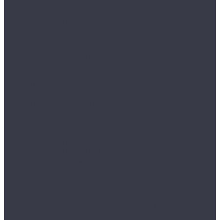
VALBERG
VALBERG серия АРСЕНАЛ
VALBERG серия ИРБИС
Ложементы и подставки
Сейфы для пистолетов
Полицейские шкафы
Сейфы Европейской сертификации
MDTB I класса EK
MDTB I класса Vega
MDTB II класса BASTION M
MDTB III класса FORT M
MDTB IV класса BANKER M
MDTB V класса BURGAS
MDTB класса S2 ES
Темпокассы
VALBERG серия TCS
VALBERG серия TCS EURO
Эксклюзивные сейфы
VALBERG сейфы в дереве
VALBERG серии GOLD
Сенсорные мусорные ведра
Тёплые полы
Нагревательная пленка In-Therm 220 Вт/м2
Нагревательный кабель Grand Meyer