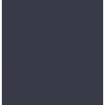
ПРАКТИК
Бухгалтерские шкафы
AIKO
Индивидуальные шкафы кассира
ПРАКТИК
Картотеки
NOBILIS
Подвесные папки
ПРАКТИК
Картотеки больших форматов
ПРАКТИК
Многоящичные шкафы
ПРАКТИК
Огнестойкие шкафы
Скамейки, подставки, цоколи и опоры
Опоры и цоколи для серии ML
Скамейки и подставки для серии LS
Тумбы мобильные
ПРАКТИК
Тумбы офисные серии NP
Шкафы для офиса
VALBERG
ПРАКТИК
ПРАКТИК AMT