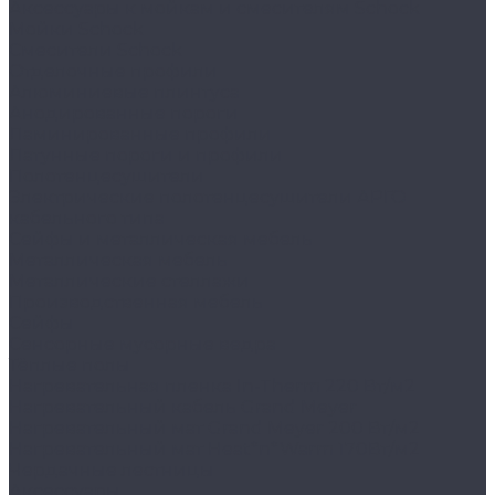
Аксессуары к мойкам и смесителям Schock
Мойки Schock
Смесители Schock
Отделочные профили
Алюминиевые плинтуса
Анодированные пороги
Ламинированные профили
Латунные пороги и профили
Полотенцесушители
Электрические полотенцесушители АРГО
кабельного типа
Сейфы и металлическая мебель
Металлическая мебель
Металлические стеллажи
Производственная мебель
Сейфы
Сенсорные мусорные ведра
Тёплые полы
Нагревательная пленка In-Therm 220 Вт/м2
Нагревательный кабель Grand Meyer
Нагревательный мат Grand Meyer 200 Вт/м2
Нагревательный мат Heat*n*Warm 170Вт/м2
Чердачные лестницы
Аксессуары