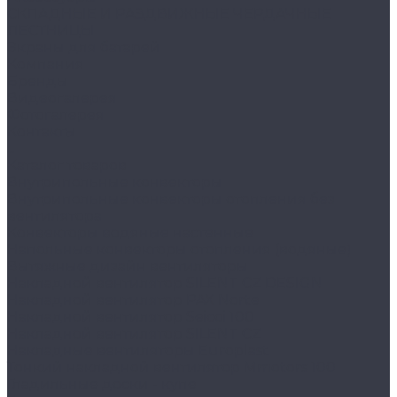
СКЛАДНЫЕ И РАЗДВИЖНЫЕ ЧЕРДАЧНЫЕ
ЛЕСТНИЦЫ
Экраны для батарей
Компания
Бренды
Видеогалерея
Фотогалерея
Контакты
...
Каталог товаров
Внутрипольные конвекторы
Внутрипольные конвекторы отопления без
вентилятора
Конвекторы водяные настенные
Напольные конвекторы отопления (водяные)
Вытяжные дизайн вентиляторы
Накладной вентилятор SILENT CZ DESIGN
Накладной вентилятор PAX Norte
Накладной вентилятор Seicoi 100
Накладной вентилятор SILENT CZ
Накладные вентиляторы Europlast
Тонкий накладной вентилятор Mmotors 100
Гладильные доски - купе