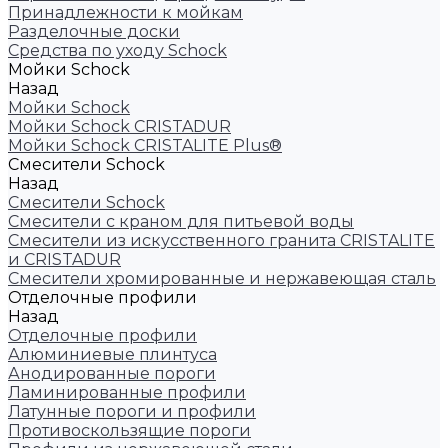
Принадлежности к мойкам
Разделочные доски
Средства по уходу Schock
Мойки Schock
Назад
Мойки Schock
Мойки Schock CRISTADUR
Мойки Schock CRISTALITE Plus®
Смесители Schock
Назад
Смесители Schock
Cмесители с краном для питьевой воды
Смесители из искуcственного гранита CRISTALITE
и CRISTADUR
Смесители хромированные и нержавеющая сталь
Отделочные профили
Назад
Отделочные профили
Алюминиевые плинтуса
Анодированные пороги
Ламинированные профили
Латунные пороги и профили
Противоскользящие пороги