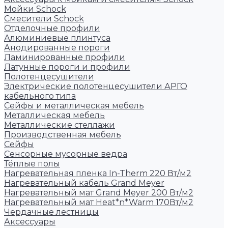
Мойки Schock
Смесители Schock
Отделочные профили
Алюминиевые плинтуса
Анодированные пороги
Ламинированные профили
Латунные пороги и профили
Полотенцесушители
Электрические полотенцесушители АРГО
кабельного типа
Сейфы и металлическая мебель
Металлическая мебель
Металлические стеллажи
Производственная мебель
Сейфы
Сенсорные мусорные ведра
Тёплые полы
Нагревательная пленка In-Therm 220 Вт/м2
Нагревательный кабель Grand Meyer
Нагревательный мат Grand Meyer 200 Вт/м2
Нагревательный мат Heat*n*Warm 170Вт/м2
Чердачные лестницы
Аксессуары