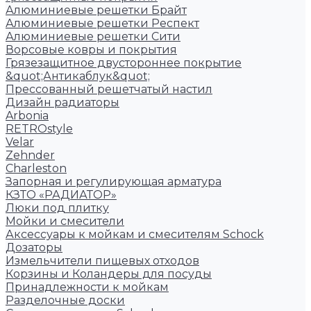
Алюминиевые решетки Брайт
Алюминиевые решетки Респект
Алюминиевые решетки Сити
Ворсовые ковры и покрытия
Грязезащитное двустороннее покрытие
&quot;Антикаблук&quot;
Прессованный решетчатый настил
Дизайн радиаторы
Arbonia
RETROstyle
Velar
Zehnder
Charleston
Запорная и регулирующая арматура
КЗТО «РАДИАТОР»
Люки под плитку
Мойки и смесители
Аксессуары к мойкам и смесителям Schock
Дозаторы
Измельчители пищевых отходов
Корзины и Коландеры для посуды
Принадлежности к мойкам
Разделочные доски