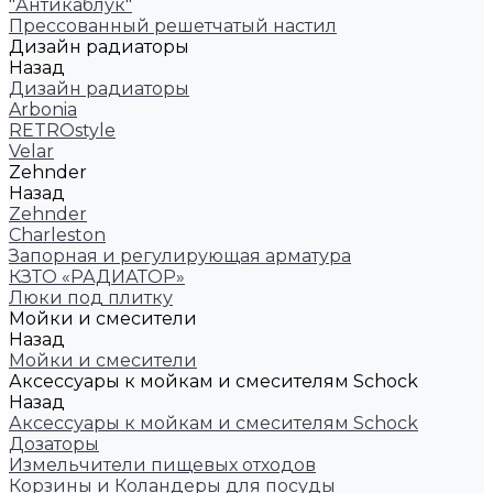
"Антикаблук"
Прессованный решетчатый настил
Дизайн радиаторы
Назад
Дизайн радиаторы
Arbonia
RETROstyle
Velar
Zehnder
Назад
Zehnder
Charleston
Запорная и регулирующая арматура
КЗТО «РАДИАТОР»
Люки под плитку
Мойки и смесители
Назад
Мойки и смесители
Аксессуары к мойкам и смесителям Schock
Назад
Аксессуары к мойкам и смесителям Schock
Дозаторы
Измельчители пищевых отходов
Корзины и Коландеры для посуды