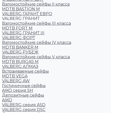
Взломостойкие сейфы II класса
MDTB BASTION M
VALBERG ГАРАНТ ЕВРО
VALBERG ГРАНИТ
Взломостойкие сейфы III класса
MDTB FORT M
VALBERG ГРАНИТ III
VALBERG ФОРТ
Взломостойкие сейфы IV класса
MDTB BANKER M
VALBERG РУБЕЖ
Взломостойкие сейфы V класса
MDTB BURGAS M
VALBERG АЛМАЗ
Встраиваемые сейфы
MDTB VEGA
VALBERG AW
Гостиничные сейфы
AIKO серия SH
Депозитные сейфы
AIKO
VALBERG серия ASD
VALBERG серия DSC