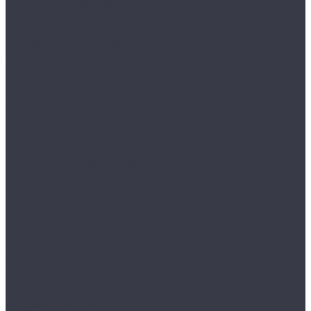
VALBERG КВАРЦИТ
Взломостойкие сейфы II класса
MDTB BASTION M
VALBERG ГАРАНТ ЕВРО
VALBERG ГРАНИТ
Взломостойкие сейфы III класса
MDTB FORT M
VALBERG ГРАНИТ III
VALBERG ФОРТ
Взломостойкие сейфы IV класса
MDTB BANKER M
VALBERG РУБЕЖ
Взломостойкие сейфы V класса
MDTB BURGAS M
VALBERG АЛМАЗ
Встраиваемые сейфы
MDTB VEGA
VALBERG AW
Гостиничные сейфы
AIKO серия SH
Депозитные сейфы
AIKO
VALBERG серия ASD
VALBERG серия DSC