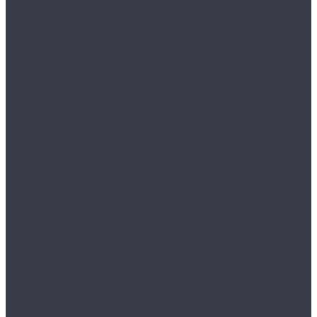
Средства по уходу Schock
Мойки Schock
Мойки Schock CRISTADUR
Мойки Schock CRISTALITE Plus®
Смесители Schock
Cмесители с краном для питьевой воды
Смесители из искуcственного гранита CRISTALITE
и CRISTADUR
Смесители хромированные и нержавеющая сталь
Отделочные профили
Алюминиевые плинтуса
Анодированные пороги
Ламинированные профили
Латунные пороги и профили
Противоскользящие пороги
Профили из нержавеющей стали
Профили под плитку
Полотенцесушители
Электрические полотенцесушители АРГО
кабельного типа
Сейфы и металлическая мебель
Металлическая мебель
Абонентские шкафы