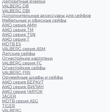
Депозитные ячейки
VALBERG DB
VALBERG DBI
Дополнительные аксессуары для сейфов
Мебельные и офисные сейфы
AIKO серия AMH
AIKO серия TM
AIKO серия TSN
AIKO серия Т
MDTB ES
VALBERG серия ASM
Детские сейфы
Огнестойкие картотеки
VALBERG серия FC
Огнестойкие сейфы
VALBERG FRS
Оружейные шкафы и сейфы
AIKO серия БЕРКУТ
AIKO серия ФИЛИН
AIKO серия ЧИРОК
JÄGER
MDTB серия ASG
TIGER
VALBERG