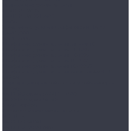
Тележки инструментальные
ПРАКТИК WDS
ПРАКТИК WDS HARD
Тумбы
Тяжелые модульные шкафы серии HARD
HARD 1000
HARD 2000
Шкафы инструментальные легкие ТС
Шкафы инструментальные TC-1095
Шкафы инструментальные TC-1995
Шкафы инструментальные ТС-1947
Шкафы инструментальные ТС-1995/2
Шкафы инструментальные тяжелые AMH TC
Сейфы
Cочетающие огнестойкость и устойчивость к
взлому
VALBERG серия ГАРАНТ ЕВРО
VALBERG серия ГАРАНТ
SMART-сейфы
Взломостойкие сейфы I класса
MDTB EK
VALBERG КАРАТ
VALBERG КАРАТ new