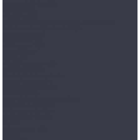
Депозитные ячейки
VALBERG DB
VALBERG DBI
Дополнительные аксессуары для сейфов
Мебельные и офисные сейфы
AIKO серия AMH
AIKO серия TM
AIKO серия TSN
AIKO серия Т
MDTB ES
VALBERG серия ASM
Детские сейфы
Огнестойкие картотеки
VALBERG серия FC
Огнестойкие сейфы
VALBERG FRS
Оружейные шкафы и сейфы
AIKO серия БЕРКУТ
AIKO серия ФИЛИН
AIKO серия ЧИРОК
JÄGER
MDTB серия ASG
TIGER