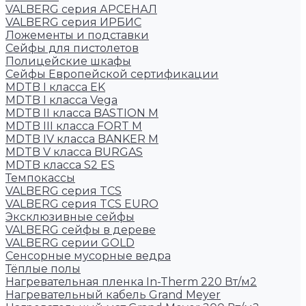
VALBERG серия АРСЕНАЛ
VALBERG серия ИРБИС
Ложементы и подставки
Сейфы для пистолетов
Полицейские шкафы
Сейфы Европейской сертификации
MDTB I класса EK
MDTB I класса Vega
MDTB II класса BASTION M
MDTB III класса FORT M
MDTB IV класса BANKER M
MDTB V класса BURGAS
MDTB класса S2 ES
Темпокассы
VALBERG серия TCS
VALBERG серия TCS EURO
Эксклюзивные сейфы
VALBERG сейфы в дереве
VALBERG серии GOLD
Сенсорные мусорные ведра
Тёплые полы
Нагревательная пленка In-Therm 220 Вт/м2
Нагревательный кабель Grand Meyer