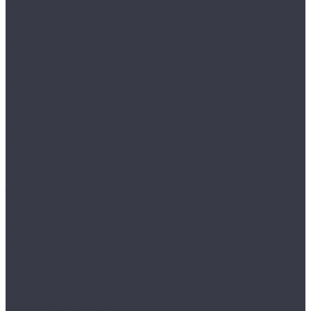
Грязезащитные покрытия
Алюминиевые решетки Брайт
Алюминиевые решетки Респект
Алюминиевые решетки Сити
Ворсовые ковры и покрытия
Грязезащитное двустороннее покрытие
&quot;Антикаблук&quot;
Прессованный решетчатый настил
Дизайн радиаторы
Arbonia
RETROstyle
Velar
Zehnder
Charleston
Запорная и регулирующая арматура
КЗТО «РАДИАТОР»
Люки под плитку
Мойки и смесители
Аксессуары к мойкам и смесителям Schock
Дозаторы
Измельчители пищевых отходов
Корзины и Коландеры для посуды
Принадлежности к мойкам
Разделочные доски