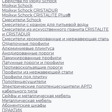
Средства по уходу Schock
Мойки Schock
Мойки Schock CRISTADUR
Мойки Schock CRISTALITE Plus®
Смесители Schock
Cмесители с краном для питьевой воды
Смесители из искуcственного гранита CRISTALITE
и CRISTADUR
Смесители хромированные и нержавеющая сталь
Отделочные профили
Алюминиевые плинтуса
Анодированные пороги
Ламинированные профили
Латунные пороги и профили
Противоскользящие пороги
Профили из нержавеющей стали
Профили под плитку
Полотенцесушители
Электрические полотенцесушители АРГО
кабельного типа
Сейфы и металлическая мебель
Металлическая мебель
Абонентские шкафы
ПРАКТИК