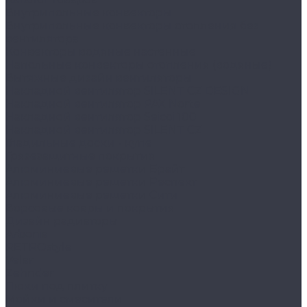
Внутрипольные конвекторы
Внутрипольные конвекторы отопления без
вентилятора
Конвекторы водяные настенные
Напольные конвекторы отопления (водяные)
Вытяжные дизайн вентиляторы
Накладной вентилятор SILENT CZ DESIGN
Накладной вентилятор PAX Norte
Накладной вентилятор Seicoi 100
Накладной вентилятор SILENT CZ
Гладильные доски - купе
Грязезащитные покрытия
Алюминиевые решетки Брайт
Алюминиевые решетки Респект
Алюминиевые решетки Сити
Ворсовые ковры и покрытия
Дизайн радиаторы
Arbonia
RETROstyle
Velar
Zehnder
Люки под плитку
Мойки и смесители