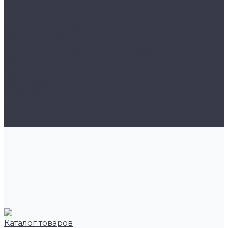
Нагревательный мат Grand Meyer 200 Вт/м2
Нагревательный мат Heat*n*Warm 170Вт/м2
терморегуляторы
Чердачные лестницы
Аксессуары
СКЛАДНЫЕ И РАЗДВИЖНЫЕ ЧЕРДАЧНЫЕ
ЛЕСТНИЦЫ
Экраны для батарей
Компания
Бренды
Видеогалерея
Фотогалерея
Контакты
Каталог товаров