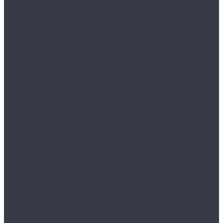
Шкафы для раздевалок (локеры)
ПРАКТИК cерия LS Стандарт
ПРАКТИК серия LS Шкафы для сумок Стандарт
ПРАКТИК серия ML Усиленные
Шкафы универсальные
Металлические стеллажи
ES легкие стеллажи (120 кг на секцию)
MS Hard (1000 кг на секцию)
MS Pro (до 4000 кг на секцию)
MS Standart (500 кг на секцию)
MS Strong (750 кг на секцию)
Производственная мебель
Cпециализированная мебель
Cушильные шкафы
ВЕТЕРОК
НОРД
САХАРА
ЦИКЛОН
Аксессуары на экран
Верстаки серии EXPERT WS
Верстаки серии Garage
Верстаки серии MASTER
Верстаки серии Profi W
Стулья промышленные