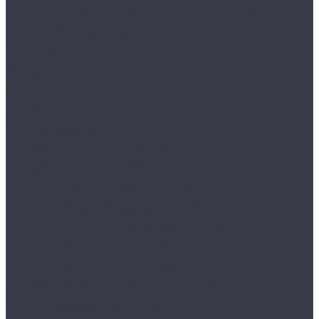
СКЛАДНЫЕ И РАЗДВИЖНЫЕ ЧЕРДАЧНЫЕ
ЛЕСТНИЦЫ
Экраны для батарей
Компания
Бренды
Видеогалерея
Фотогалерея
Контакты
...
Каталог товаров
Внутрипольные конвекторы
Внутрипольные конвекторы отопления без
вентилятора
Конвекторы водяные настенные
Напольные конвекторы отопления (водяные)
Вытяжные дизайн вентиляторы
Накладной вентилятор SILENT CZ DESIGN
Накладной вентилятор PAX Norte
Накладной вентилятор Seicoi 100
Накладной вентилятор SILENT CZ
Накладные вентиляторы Europlast
Тонкий накладной вентилятор Mmotors 100
Гладильные доски - купе