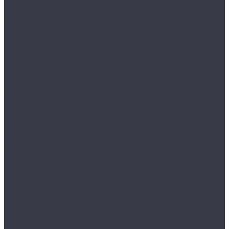
ПРАКТИК
Бухгалтерские шкафы
AIKO
Индивидуальные шкафы кассира
ПРАКТИК
Картотеки
NOBILIS
Подвесные папки
ПРАКТИК
Картотеки больших форматов
ПРАКТИК
Многоящичные шкафы
ПРАКТИК
Огнестойкие шкафы
Скамейки, подставки, цоколи и опоры
Опоры и цоколи для серии ML
Скамейки и подставки для серии LS
Тумбы мобильные
ПРАКТИК
Тумбы офисные серии NP
Шкафы для офиса
VALBERG
ПРАКТИК
ПРАКТИК AMT