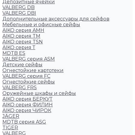
Депозитные ячейки
VALBERG DB
VALBERG DBI
Дополнительные аксессуары для сейфов
Мебельные и офисные сейфы
AIKO серия AMH
AIKO серия TM
AIKO серия TSN
AIKO серия Т
MDTB ES
VALBERG серия ASM
Детские сейфы
Огнестойкие картотеки
VALBERG серия FC
Огнестойкие сейфы
VALBERG FRS
Оружейные шкафы и сейфы
AIKO серия БЕРКУТ
AIKO серия ФИЛИН
AIKO серия ЧИРОК
JÄGER
MDTB серия ASG
TIGER
VALBERG