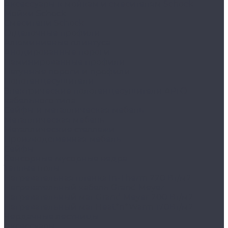
Аксессуары к мойкам и смесителям Schock
Мойки Schock
Смесители Schock
Отделочные профили
Алюминиевые плинтуса
Анодированные пороги
Ламинированные профили
Латунные пороги и профили
Полотенцесушители
Электрические полотенцесушители АРГО
кабельного типа
Сейфы и металлическая мебель
Металлическая мебель
Металлические стеллажи
Производственная мебель
Сейфы
Сенсорные мусорные ведра
Тёплые полы
Нагревательная пленка In-Therm 220 Вт/м2
Нагревательный кабель Grand Meyer
Нагревательный мат Grand Meyer 200 Вт/м2
Нагревательный мат Heat*n*Warm 170Вт/м2
Чердачные лестницы
Аксессуары