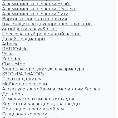
Алюминиевые решетки Брайт
Алюминиевые решетки Респект
Алюминиевые решетки Сити
Ворсовые ковры и покрытия
Грязезащитное двустороннее покрытие
&quot;Антикаблук&quot;
Прессованный решетчатый настил
Дизайн радиаторы
Arbonia
RETROstyle
Velar
Zehnder
Charleston
Запорная и регулирующая арматура
КЗТО «РАДИАТОР»
Люки под плитку
Мойки и смесители
Аксессуары к мойкам и смесителям Schock
Дозаторы
Измельчители пищевых отходов
Корзины и Коландеры для посуды
Принадлежности к мойкам
Разделочные доски