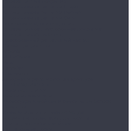
Грязезащитные покрытия
Алюминиевые решетки Брайт
Алюминиевые решетки Респект
Алюминиевые решетки Сити
Ворсовые ковры и покрытия
Грязезащитное двустороннее покрытие
&quot;Антикаблук&quot;
Прессованный решетчатый настил
Дизайн радиаторы
Arbonia
RETROstyle
Velar
Zehnder
Charleston
Запорная и регулирующая арматура
КЗТО «РАДИАТОР»
Люки под плитку
Мойки и смесители
Аксессуары к мойкам и смесителям Schock
Дозаторы
Измельчители пищевых отходов
Корзины и Коландеры для посуды
Принадлежности к мойкам
Разделочные доски