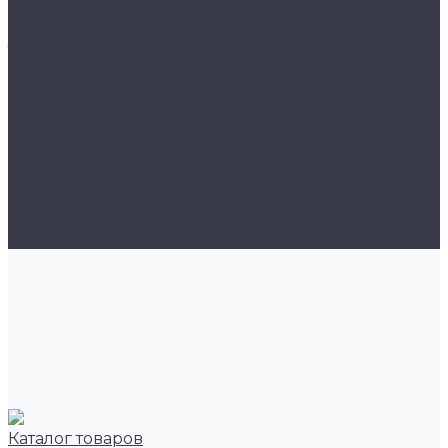
Нагревательный мат Grand Meyer 200 Вт/м2
Нагревательный мат Heat*n*Warm 170Вт/м2
терморегуляторы
Чердачные лестницы
Аксессуары
СКЛАДНЫЕ И РАЗДВИЖНЫЕ ЧЕРДАЧНЫЕ
ЛЕСТНИЦЫ
Экраны для батарей
Компания
Бренды
Видеогалерея
Фотогалерея
Контакты
Каталог товаров