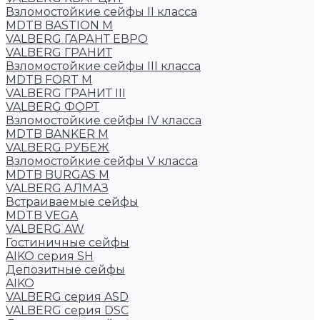
Взломостойкие сейфы II класса
MDTB BASTION M
VALBERG ГАРАНТ ЕВРО
VALBERG ГРАНИТ
Взломостойкие сейфы III класса
MDTB FORT M
VALBERG ГРАНИТ III
VALBERG ФОРТ
Взломостойкие сейфы IV класса
MDTB BANKER M
VALBERG РУБЕЖ
Взломостойкие сейфы V класса
MDTB BURGAS M
VALBERG АЛМАЗ
Встраиваемые сейфы
MDTB VEGA
VALBERG AW
Гостиничные сейфы
AIKO серия SH
Депозитные сейфы
AIKO
VALBERG серия ASD
VALBERG серия DSC