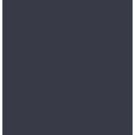
Тележки инструментальные
ПРАКТИК WDS
ПРАКТИК WDS HARD
Тумбы
Тяжелые модульные шкафы серии HARD
HARD 1000
HARD 2000
Шкафы инструментальные легкие ТС
Шкафы инструментальные TC-1095
Шкафы инструментальные TC-1995
Шкафы инструментальные ТС-1947
Шкафы инструментальные ТС-1995/2
Шкафы инструментальные тяжелые AMH TC
Сейфы
Cочетающие огнестойкость и устойчивость к
взлому
VALBERG серия ГАРАНТ ЕВРО
VALBERG серия ГАРАНТ
SMART-сейфы
Взломостойкие сейфы I класса
MDTB EK
VALBERG КАРАТ
VALBERG КАРАТ new