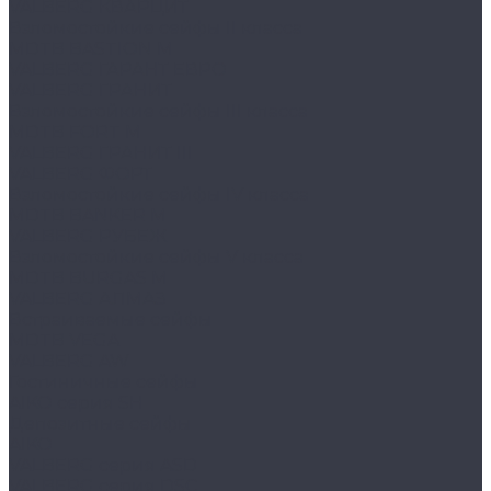
VALBERG КВАРЦИТ
Взломостойкие сейфы II класса
MDTB BASTION M
VALBERG ГАРАНТ ЕВРО
VALBERG ГРАНИТ
Взломостойкие сейфы III класса
MDTB FORT M
VALBERG ГРАНИТ III
VALBERG ФОРТ
Взломостойкие сейфы IV класса
MDTB BANKER M
VALBERG РУБЕЖ
Взломостойкие сейфы V класса
MDTB BURGAS M
VALBERG АЛМАЗ
Встраиваемые сейфы
MDTB VEGA
VALBERG AW
Гостиничные сейфы
AIKO серия SH
Депозитные сейфы
AIKO
VALBERG серия ASD
VALBERG серия DSC