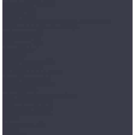
Депозитные ячейки
VALBERG DB
VALBERG DBI
Дополнительные аксессуары для сейфов
Мебельные и офисные сейфы
AIKO серия AMH
AIKO серия TM
AIKO серия TSN
AIKO серия Т
MDTB ES
VALBERG серия ASM
Детские сейфы
Огнестойкие картотеки
VALBERG серия FC
Огнестойкие сейфы
VALBERG FRS
Оружейные шкафы и сейфы
AIKO серия БЕРКУТ
AIKO серия ФИЛИН
AIKO серия ЧИРОК
JÄGER
MDTB серия ASG
TIGER