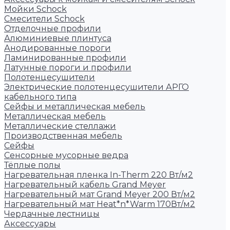
Мойки Schock
Смесители Schock
Отделочные профили
Алюминиевые плинтуса
Анодированные пороги
Ламинированные профили
Латунные пороги и профили
Полотенцесушители
Электрические полотенцесушители АРГО
кабельного типа
Сейфы и металлическая мебель
Металлическая мебель
Металлические стеллажи
Производственная мебель
Сейфы
Сенсорные мусорные ведра
Тёплые полы
Нагревательная пленка In-Therm 220 Вт/м2
Нагревательный кабель Grand Meyer
Нагревательный мат Grand Meyer 200 Вт/м2
Нагревательный мат Heat*n*Warm 170Вт/м2
Чердачные лестницы
Аксессуары