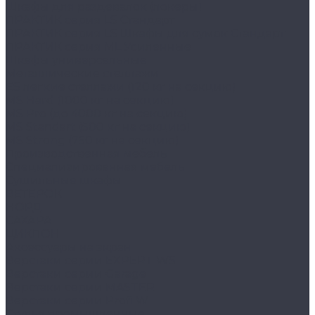
Шкафы для раздевалок (локеры)
ПРАКТИК cерия LS Стандарт
ПРАКТИК серия LS Шкафы для сумок Стандарт
ПРАКТИК серия ML Усиленные
Шкафы универсальные
Металлические стеллажи
ES легкие стеллажи (120 кг на секцию)
MS Hard (1000 кг на секцию)
MS Pro (до 4000 кг на секцию)
MS Standart (500 кг на секцию)
MS Strong (750 кг на секцию)
Производственная мебель
Cпециализированная мебель
Cушильные шкафы
ВЕТЕРОК
НОРД
САХАРА
ЦИКЛОН
Аксессуары на экран
Верстаки серии EXPERT WS
Верстаки серии Garage
Верстаки серии MASTER
Верстаки серии Profi W
Стулья промышленные