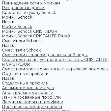
Принадлежности к мойкам
Разделочные доски
Средства по уходу Schock
Мойки Schock
Назад
Мойки Schock
Мойки Schock CRISTADUR
Мойки Schock CRISTALITE Plus®
Смесители Schock
Назад
Смесители Schock
Cмесители с краном для питьевой воды
Смесители из искуcственного гранита CRISTALITE
и CRISTADUR
Смесители хромированные и нержавеющая сталь
Отделочные профили
Назад
Отделочные профили
Алюминиевые плинтуса
Анодированные пороги
Ламинированные профили
Латунные пороги и профили
Противоскользящие пороги