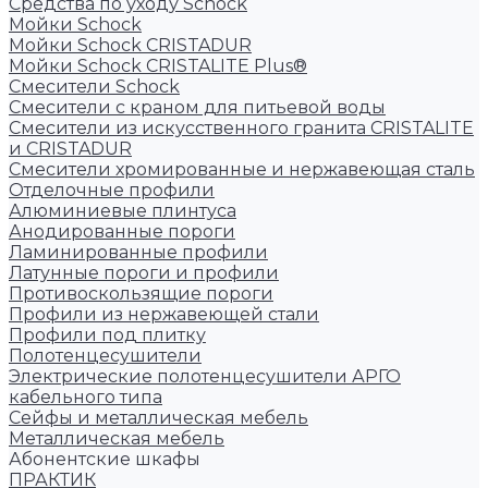
Средства по уходу Schock
Мойки Schock
Мойки Schock CRISTADUR
Мойки Schock CRISTALITE Plus®
Смесители Schock
Cмесители с краном для питьевой воды
Смесители из искуcственного гранита CRISTALITE
и CRISTADUR
Смесители хромированные и нержавеющая сталь
Отделочные профили
Алюминиевые плинтуса
Анодированные пороги
Ламинированные профили
Латунные пороги и профили
Противоскользящие пороги
Профили из нержавеющей стали
Профили под плитку
Полотенцесушители
Электрические полотенцесушители АРГО
кабельного типа
Сейфы и металлическая мебель
Металлическая мебель
Абонентские шкафы
ПРАКТИК