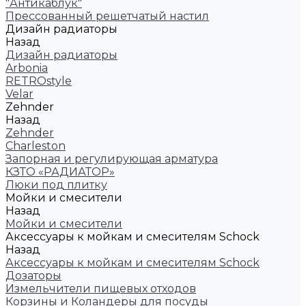
"Антикаблук"
Прессованный решетчатый настил
Дизайн радиаторы
Назад
Дизайн радиаторы
Arbonia
RETROstyle
Velar
Zehnder
Назад
Zehnder
Charleston
Запорная и регулирующая арматура
КЗТО «РАДИАТОР»
Люки под плитку
Мойки и смесители
Назад
Мойки и смесители
Аксессуары к мойкам и смесителям Schock
Назад
Аксессуары к мойкам и смесителям Schock
Дозаторы
Измельчители пищевых отходов
Корзины и Коландеры для посуды