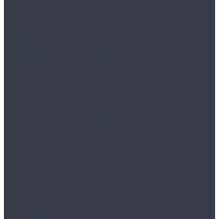
Средства по уходу Schock
Мойки Schock
Мойки Schock CRISTADUR
Мойки Schock CRISTALITE Plus®
Смесители Schock
Cмесители с краном для питьевой воды
Смесители из искуcственного гранита CRISTALITE
и CRISTADUR
Смесители хромированные и нержавеющая сталь
Отделочные профили
Алюминиевые плинтуса
Анодированные пороги
Ламинированные профили
Латунные пороги и профили
Противоскользящие пороги
Профили из нержавеющей стали
Профили под плитку
Полотенцесушители
Электрические полотенцесушители АРГО
кабельного типа
Сейфы и металлическая мебель
Металлическая мебель
Абонентские шкафы