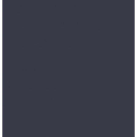
Внутрипольные конвекторы
Внутрипольные конвекторы отопления без
вентилятора
Конвекторы водяные настенные
Напольные конвекторы отопления (водяные)
Вытяжные дизайн вентиляторы
Накладной вентилятор SILENT CZ DESIGN
Накладной вентилятор PAX Norte
Накладной вентилятор Seicoi 100
Накладной вентилятор SILENT CZ
Гладильные доски - купе
Грязезащитные покрытия
Алюминиевые решетки Брайт
Алюминиевые решетки Респект
Алюминиевые решетки Сити
Ворсовые ковры и покрытия
Дизайн радиаторы
Arbonia
RETROstyle
Velar
Zehnder
Люки под плитку
Мойки и смесители