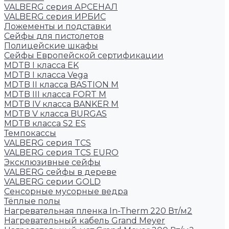
VALBERG серия АРСЕНАЛ
VALBERG серия ИРБИС
Ложементы и подставки
Сейфы для пистолетов
Полицейские шкафы
Сейфы Европейской сертификации
MDTB I класса EK
MDTB I класса Vega
MDTB II класса BASTION M
MDTB III класса FORT M
MDTB IV класса BANKER M
MDTB V класса BURGAS
MDTB класса S2 ES
Темпокассы
VALBERG серия TCS
VALBERG серия TCS EURO
Эксклюзивные сейфы
VALBERG сейфы в дереве
VALBERG серии GOLD
Сенсорные мусорные ведра
Тёплые полы
Нагревательная пленка In-Therm 220 Вт/м2
Нагревательный кабель Grand Meyer