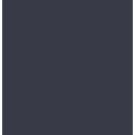
VALBERG
VALBERG серия АРСЕНАЛ
VALBERG серия ИРБИС
Ложементы и подставки
Сейфы для пистолетов
Полицейские шкафы
Сейфы Европейской сертификации
MDTB I класса EK
MDTB I класса Vega
MDTB II класса BASTION M
MDTB III класса FORT M
MDTB IV класса BANKER M
MDTB V класса BURGAS
MDTB класса S2 ES
Темпокассы
VALBERG серия TCS
VALBERG серия TCS EURO
Эксклюзивные сейфы
VALBERG сейфы в дереве
VALBERG серии GOLD
Сенсорные мусорные ведра
Тёплые полы
Нагревательная пленка In-Therm 220 Вт/м2
Нагревательный кабель Grand Meyer