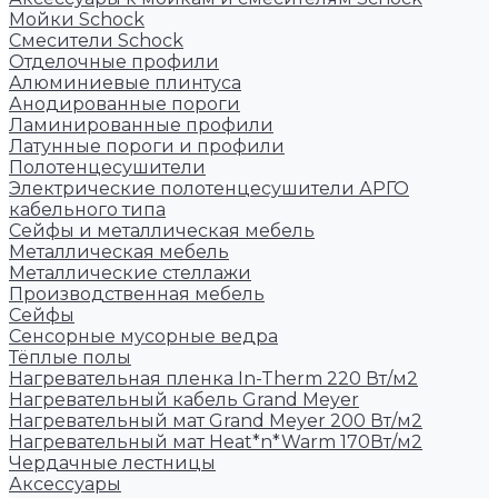
Мойки Schock
Смесители Schock
Отделочные профили
Алюминиевые плинтуса
Анодированные пороги
Ламинированные профили
Латунные пороги и профили
Полотенцесушители
Электрические полотенцесушители АРГО
кабельного типа
Сейфы и металлическая мебель
Металлическая мебель
Металлические стеллажи
Производственная мебель
Сейфы
Сенсорные мусорные ведра
Тёплые полы
Нагревательная пленка In-Therm 220 Вт/м2
Нагревательный кабель Grand Meyer
Нагревательный мат Grand Meyer 200 Вт/м2
Нагревательный мат Heat*n*Warm 170Вт/м2
Чердачные лестницы
Аксессуары