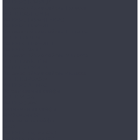
VALBERG КВАРЦИТ
Взломостойкие сейфы II класса
MDTB BASTION M
VALBERG ГАРАНТ ЕВРО
VALBERG ГРАНИТ
Взломостойкие сейфы III класса
MDTB FORT M
VALBERG ГРАНИТ III
VALBERG ФОРТ
Взломостойкие сейфы IV класса
MDTB BANKER M
VALBERG РУБЕЖ
Взломостойкие сейфы V класса
MDTB BURGAS M
VALBERG АЛМАЗ
Встраиваемые сейфы
MDTB VEGA
VALBERG AW
Гостиничные сейфы
AIKO серия SH
Депозитные сейфы
AIKO
VALBERG серия ASD
VALBERG серия DSC