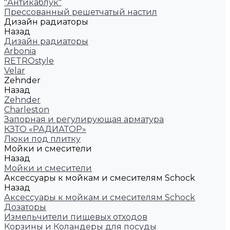
"Антикаблук"
Прессованный решетчатый настил
Дизайн радиаторы
Назад
Дизайн радиаторы
Arbonia
RETROstyle
Velar
Zehnder
Назад
Zehnder
Charleston
Запорная и регулирующая арматура
КЗТО «РАДИАТОР»
Люки под плитку
Мойки и смесители
Назад
Мойки и смесители
Аксессуары к мойкам и смесителям Schock
Назад
Аксессуары к мойкам и смесителям Schock
Дозаторы
Измельчители пищевых отходов
Корзины и Коландеры для посуды