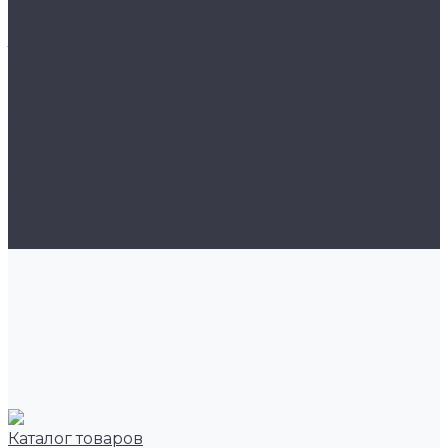
Нагревательный мат Grand Meyer 200 Вт/м2
Нагревательный мат Heat*n*Warm 170Вт/м2
терморегуляторы
Чердачные лестницы
Аксессуары
СКЛАДНЫЕ И РАЗДВИЖНЫЕ ЧЕРДАЧНЫЕ
ЛЕСТНИЦЫ
Экраны для батарей
Компания
Бренды
Видеогалерея
Фотогалерея
Контакты
Каталог товаров