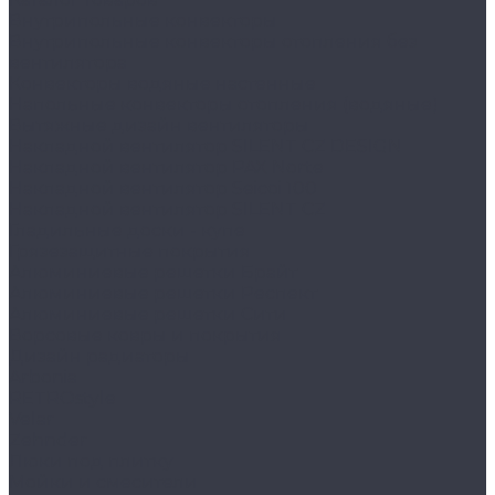
Внутрипольные конвекторы
Внутрипольные конвекторы отопления без
вентилятора
Конвекторы водяные настенные
Напольные конвекторы отопления (водяные)
Вытяжные дизайн вентиляторы
Накладной вентилятор SILENT CZ DESIGN
Накладной вентилятор PAX Norte
Накладной вентилятор Seicoi 100
Накладной вентилятор SILENT CZ
Гладильные доски - купе
Грязезащитные покрытия
Алюминиевые решетки Брайт
Алюминиевые решетки Респект
Алюминиевые решетки Сити
Ворсовые ковры и покрытия
Дизайн радиаторы
Arbonia
RETROstyle
Velar
Zehnder
Люки под плитку
Мойки и смесители