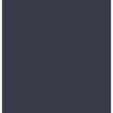
Шкафы для раздевалок (локеры)
ПРАКТИК cерия LS Стандарт
ПРАКТИК серия LS Шкафы для сумок Стандарт
ПРАКТИК серия ML Усиленные
Шкафы универсальные
Металлические стеллажи
ES легкие стеллажи (120 кг на секцию)
MS Hard (1000 кг на секцию)
MS Pro (до 4000 кг на секцию)
MS Standart (500 кг на секцию)
MS Strong (750 кг на секцию)
Производственная мебель
Cпециализированная мебель
Cушильные шкафы
ВЕТЕРОК
НОРД
САХАРА
ЦИКЛОН
Аксессуары на экран
Верстаки серии EXPERT WS
Верстаки серии Garage
Верстаки серии MASTER
Верстаки серии Profi W
Стулья промышленные