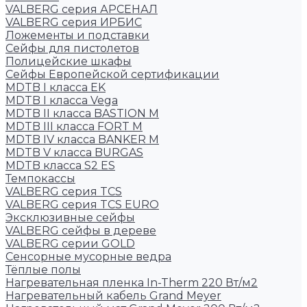
VALBERG серия АРСЕНАЛ
VALBERG серия ИРБИС
Ложементы и подставки
Сейфы для пистолетов
Полицейские шкафы
Сейфы Европейской сертификации
MDTB I класса EK
MDTB I класса Vega
MDTB II класса BASTION M
MDTB III класса FORT M
MDTB IV класса BANKER M
MDTB V класса BURGAS
MDTB класса S2 ES
Темпокассы
VALBERG серия TCS
VALBERG серия TCS EURO
Эксклюзивные сейфы
VALBERG сейфы в дереве
VALBERG серии GOLD
Сенсорные мусорные ведра
Тёплые полы
Нагревательная пленка In-Therm 220 Вт/м2
Нагревательный кабель Grand Meyer