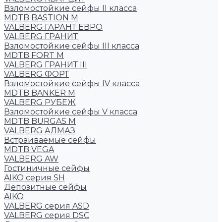
Взломостойкие сейфы II класса
MDTB BASTION M
VALBERG ГАРАНТ ЕВРО
VALBERG ГРАНИТ
Взломостойкие сейфы III класса
MDTB FORT M
VALBERG ГРАНИТ III
VALBERG ФОРТ
Взломостойкие сейфы IV класса
MDTB BANKER M
VALBERG РУБЕЖ
Взломостойкие сейфы V класса
MDTB BURGAS M
VALBERG АЛМАЗ
Встраиваемые сейфы
MDTB VEGA
VALBERG AW
Гостиничные сейфы
AIKO серия SH
Депозитные сейфы
AIKO
VALBERG серия ASD
VALBERG серия DSC