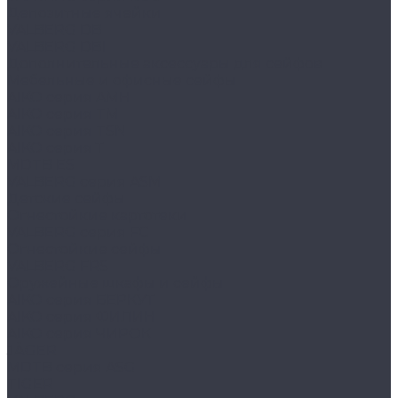
Депозитные ячейки
VALBERG DB
VALBERG DBI
Дополнительные аксессуары для сейфов
Мебельные и офисные сейфы
AIKO серия AMH
AIKO серия TM
AIKO серия TSN
AIKO серия Т
MDTB ES
VALBERG серия ASM
Детские сейфы
Огнестойкие картотеки
VALBERG серия FC
Огнестойкие сейфы
VALBERG FRS
Оружейные шкафы и сейфы
AIKO серия БЕРКУТ
AIKO серия ФИЛИН
AIKO серия ЧИРОК
JÄGER
MDTB серия ASG
TIGER