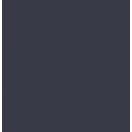
СКЛАДНЫЕ И РАЗДВИЖНЫЕ ЧЕРДАЧНЫЕ
ЛЕСТНИЦЫ
Экраны для батарей
Компания
Бренды
Видеогалерея
Фотогалерея
Контакты
...
Каталог товаров
Внутрипольные конвекторы
Внутрипольные конвекторы отопления без
вентилятора
Конвекторы водяные настенные
Напольные конвекторы отопления (водяные)
Вытяжные дизайн вентиляторы
Накладной вентилятор SILENT CZ DESIGN
Накладной вентилятор PAX Norte
Накладной вентилятор Seicoi 100
Накладной вентилятор SILENT CZ
Накладные вентиляторы Europlast
Тонкий накладной вентилятор Mmotors 100
Гладильные доски - купе