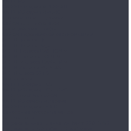
VALBERG
VALBERG серия АРСЕНАЛ
VALBERG серия ИРБИС
Ложементы и подставки
Сейфы для пистолетов
Полицейские шкафы
Сейфы Европейской сертификации
MDTB I класса EK
MDTB I класса Vega
MDTB II класса BASTION M
MDTB III класса FORT M
MDTB IV класса BANKER M
MDTB V класса BURGAS
MDTB класса S2 ES
Темпокассы
VALBERG серия TCS
VALBERG серия TCS EURO
Эксклюзивные сейфы
VALBERG сейфы в дереве
VALBERG серии GOLD
Сенсорные мусорные ведра
Тёплые полы
Нагревательная пленка In-Therm 220 Вт/м2
Нагревательный кабель Grand Meyer