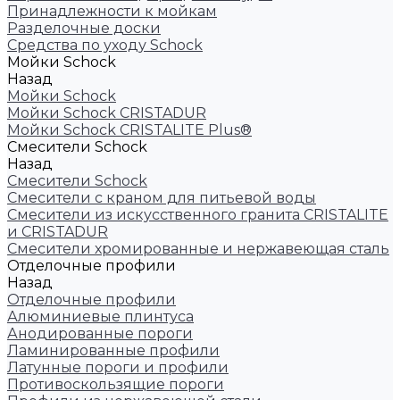
Принадлежности к мойкам
Разделочные доски
Средства по уходу Schock
Мойки Schock
Назад
Мойки Schock
Мойки Schock CRISTADUR
Мойки Schock CRISTALITE Plus®
Смесители Schock
Назад
Смесители Schock
Cмесители с краном для питьевой воды
Смесители из искуcственного гранита CRISTALITE
и CRISTADUR
Смесители хромированные и нержавеющая сталь
Отделочные профили
Назад
Отделочные профили
Алюминиевые плинтуса
Анодированные пороги
Ламинированные профили
Латунные пороги и профили
Противоскользящие пороги