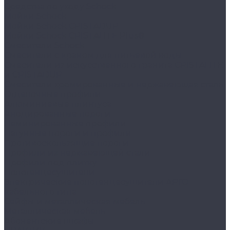
Средства по уходу Schock
Мойки Schock
Мойки Schock CRISTADUR
Мойки Schock CRISTALITE Plus®
Смесители Schock
Cмесители с краном для питьевой воды
Смесители из искуcственного гранита CRISTALITE
и CRISTADUR
Смесители хромированные и нержавеющая сталь
Отделочные профили
Алюминиевые плинтуса
Анодированные пороги
Ламинированные профили
Латунные пороги и профили
Противоскользящие пороги
Профили из нержавеющей стали
Профили под плитку
Полотенцесушители
Электрические полотенцесушители АРГО
кабельного типа
Сейфы и металлическая мебель
Металлическая мебель
Абонентские шкафы