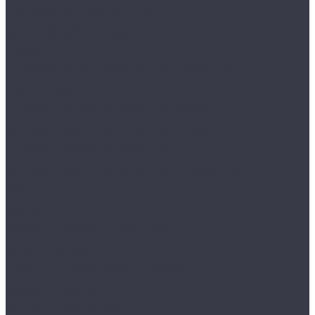
Тележки инструментальные
ПРАКТИК WDS
ПРАКТИК WDS HARD
Тумбы
Тяжелые модульные шкафы серии HARD
HARD 1000
HARD 2000
Шкафы инструментальные легкие ТС
Шкафы инструментальные TC-1095
Шкафы инструментальные TC-1995
Шкафы инструментальные ТС-1947
Шкафы инструментальные ТС-1995/2
Шкафы инструментальные тяжелые AMH TC
Сейфы
Cочетающие огнестойкость и устойчивость к
взлому
VALBERG серия ГАРАНТ ЕВРО
VALBERG серия ГАРАНТ
SMART-сейфы
Взломостойкие сейфы I класса
MDTB EK
VALBERG КАРАТ
VALBERG КАРАТ new