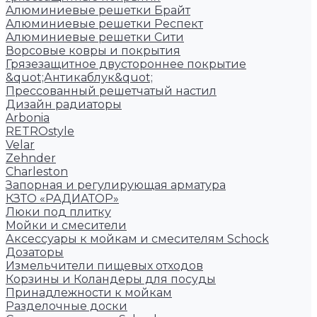
Алюминиевые решетки Брайт
Алюминиевые решетки Респект
Алюминиевые решетки Сити
Ворсовые ковры и покрытия
Грязезащитное двустороннее покрытие
&quot;Антикаблук&quot;
Прессованный решетчатый настил
Дизайн радиаторы
Arbonia
RETROstyle
Velar
Zehnder
Charleston
Запорная и регулирующая арматура
КЗТО «РАДИАТОР»
Люки под плитку
Мойки и смесители
Аксессуары к мойкам и смесителям Schock
Дозаторы
Измельчители пищевых отходов
Корзины и Коландеры для посуды
Принадлежности к мойкам
Разделочные доски