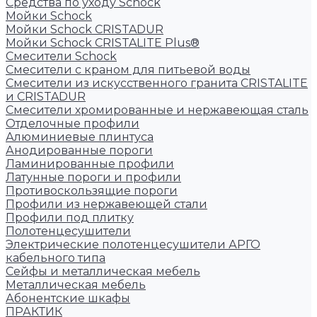
Средства по уходу Schock
Мойки Schock
Мойки Schock CRISTADUR
Мойки Schock CRISTALITE Plus®
Смесители Schock
Cмесители с краном для питьевой воды
Смесители из искуcственного гранита CRISTALITE
и CRISTADUR
Смесители хромированные и нержавеющая сталь
Отделочные профили
Алюминиевые плинтуса
Анодированные пороги
Ламинированные профили
Латунные пороги и профили
Противоскользящие пороги
Профили из нержавеющей стали
Профили под плитку
Полотенцесушители
Электрические полотенцесушители АРГО
кабельного типа
Сейфы и металлическая мебель
Металлическая мебель
Абонентские шкафы
ПРАКТИК