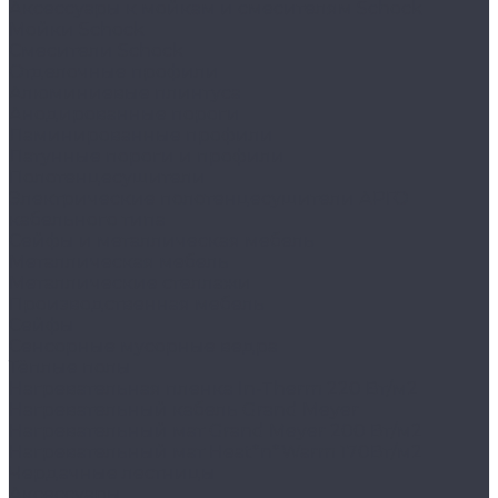
Аксессуары к мойкам и смесителям Schock
Мойки Schock
Смесители Schock
Отделочные профили
Алюминиевые плинтуса
Анодированные пороги
Ламинированные профили
Латунные пороги и профили
Полотенцесушители
Электрические полотенцесушители АРГО
кабельного типа
Сейфы и металлическая мебель
Металлическая мебель
Металлические стеллажи
Производственная мебель
Сейфы
Сенсорные мусорные ведра
Тёплые полы
Нагревательная пленка In-Therm 220 Вт/м2
Нагревательный кабель Grand Meyer
Нагревательный мат Grand Meyer 200 Вт/м2
Нагревательный мат Heat*n*Warm 170Вт/м2
Чердачные лестницы
Аксессуары