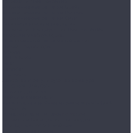
Грязезащитные покрытия
Алюминиевые решетки Брайт
Алюминиевые решетки Респект
Алюминиевые решетки Сити
Ворсовые ковры и покрытия
Грязезащитное двустороннее покрытие
&quot;Антикаблук&quot;
Прессованный решетчатый настил
Дизайн радиаторы
Arbonia
RETROstyle
Velar
Zehnder
Charleston
Запорная и регулирующая арматура
КЗТО «РАДИАТОР»
Люки под плитку
Мойки и смесители
Аксессуары к мойкам и смесителям Schock
Дозаторы
Измельчители пищевых отходов
Корзины и Коландеры для посуды
Принадлежности к мойкам
Разделочные доски