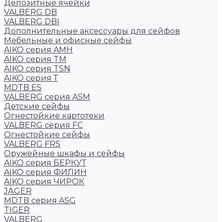
Депозитные ячейки
VALBERG DB
VALBERG DBI
Дополнительные аксессуары для сейфов
Мебельные и офисные сейфы
AIKO серия AMH
AIKO серия TM
AIKO серия TSN
AIKO серия Т
MDTB ES
VALBERG серия ASM
Детские сейфы
Огнестойкие картотеки
VALBERG серия FC
Огнестойкие сейфы
VALBERG FRS
Оружейные шкафы и сейфы
AIKO серия БЕРКУТ
AIKO серия ФИЛИН
AIKO серия ЧИРОК
JÄGER
MDTB серия ASG
TIGER
VALBERG