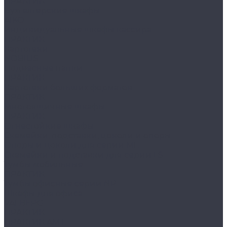
ПРАКТИК
Бухгалтерские шкафы
AIKO
Индивидуальные шкафы кассира
ПРАКТИК
Картотеки
NOBILIS
Подвесные папки
ПРАКТИК
Картотеки больших форматов
ПРАКТИК
Многоящичные шкафы
ПРАКТИК
Огнестойкие шкафы
Скамейки, подставки, цоколи и опоры
Опоры и цоколи для серии ML
Скамейки и подставки для серии LS
Тумбы мобильные
ПРАКТИК
Тумбы офисные серии NP
Шкафы для офиса
VALBERG
ПРАКТИК
ПРАКТИК AMT