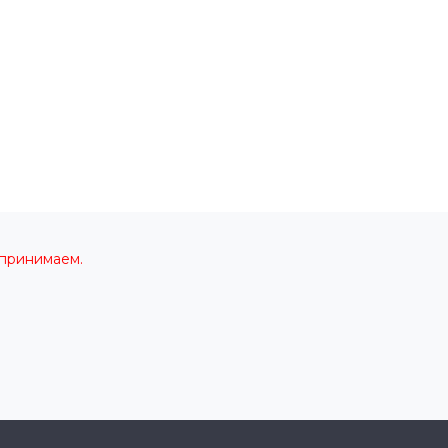
 принимаем.