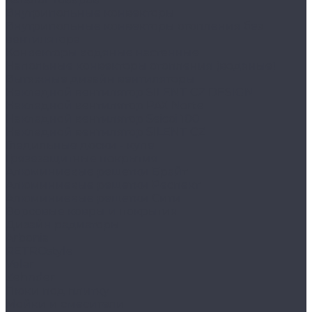
Внутрипольные конвекторы
Внутрипольные конвекторы отопления без
вентилятора
Конвекторы водяные настенные
Напольные конвекторы отопления (водяные)
Вытяжные дизайн вентиляторы
Накладной вентилятор SILENT CZ DESIGN
Накладной вентилятор PAX Norte
Накладной вентилятор Seicoi 100
Накладной вентилятор SILENT CZ
Гладильные доски - купе
Грязезащитные покрытия
Алюминиевые решетки Брайт
Алюминиевые решетки Респект
Алюминиевые решетки Сити
Ворсовые ковры и покрытия
Дизайн радиаторы
Arbonia
RETROstyle
Velar
Zehnder
Люки под плитку
Мойки и смесители