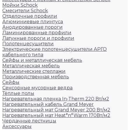
Мойки Schock
Смесители Schock
Отделочные профили
Алюминиевые плинтуса
Анодированные пороги
Ламинированные профили
Латунные пороги и профили
Полотенцесушители
Электрические полотенцесушители АРГО
кабельного типа
Сейфы и металлическая мебель
Металлическая мебель
Металлические стеллажи
Производственная мебель
Сейфы
Сенсорные мусорные ведра
Тёплые полы
Нагревательная пленка In-Therm 220 Вт/м2
Нагревательный кабель Grand Meyer
Нагревательный мат Grand Meyer 200 Вт/м2
Нагревательный мат Heat*n*Warm 170Вт/м2
Чердачные лестницы
Аксессуары