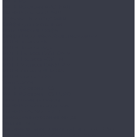
VALBERG
VALBERG серия АРСЕНАЛ
VALBERG серия ИРБИС
Ложементы и подставки
Сейфы для пистолетов
Полицейские шкафы
Сейфы Европейской сертификации
MDTB I класса EK
MDTB I класса Vega
MDTB II класса BASTION M
MDTB III класса FORT M
MDTB IV класса BANKER M
MDTB V класса BURGAS
MDTB класса S2 ES
Темпокассы
VALBERG серия TCS
VALBERG серия TCS EURO
Эксклюзивные сейфы
VALBERG сейфы в дереве
VALBERG серии GOLD
Сенсорные мусорные ведра
Тёплые полы
Нагревательная пленка In-Therm 220 Вт/м2
Нагревательный кабель Grand Meyer