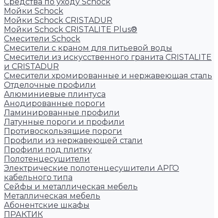
Средства по уходу Schock
Мойки Schock
Мойки Schock CRISTADUR
Мойки Schock CRISTALITE Plus®
Смесители Schock
Cмесители с краном для питьевой воды
Смесители из искуcственного гранита CRISTALITE
и CRISTADUR
Смесители хромированные и нержавеющая сталь
Отделочные профили
Алюминиевые плинтуса
Анодированные пороги
Ламинированные профили
Латунные пороги и профили
Противоскользящие пороги
Профили из нержавеющей стали
Профили под плитку
Полотенцесушители
Электрические полотенцесушители АРГО
кабельного типа
Сейфы и металлическая мебель
Металлическая мебель
Абонентские шкафы
ПРАКТИК