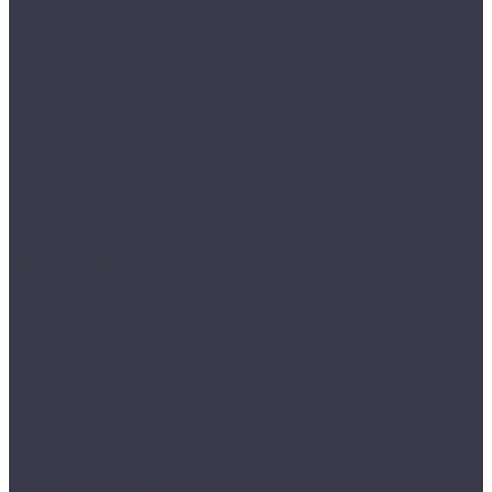
VALBERG КВАРЦИТ
Взломостойкие сейфы II класса
MDTB BASTION M
VALBERG ГАРАНТ ЕВРО
VALBERG ГРАНИТ
Взломостойкие сейфы III класса
MDTB FORT M
VALBERG ГРАНИТ III
VALBERG ФОРТ
Взломостойкие сейфы IV класса
MDTB BANKER M
VALBERG РУБЕЖ
Взломостойкие сейфы V класса
MDTB BURGAS M
VALBERG АЛМАЗ
Встраиваемые сейфы
MDTB VEGA
VALBERG AW
Гостиничные сейфы
AIKO серия SH
Депозитные сейфы
AIKO
VALBERG серия ASD
VALBERG серия DSC