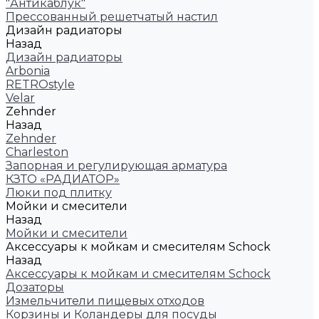
"Антикаблук"
Прессованный решетчатый настил
Дизайн радиаторы
Назад
Дизайн радиаторы
Arbonia
RETROstyle
Velar
Zehnder
Назад
Zehnder
Charleston
Запорная и регулирующая арматура
КЗТО «РАДИАТОР»
Люки под плитку
Мойки и смесители
Назад
Мойки и смесители
Аксессуары к мойкам и смесителям Schock
Назад
Аксессуары к мойкам и смесителям Schock
Дозаторы
Измельчители пищевых отходов
Корзины и Коландеры для посуды