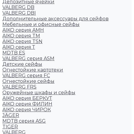
Депозитные ячейки
VALBERG DB
VALBERG DBI
Дополнительные аксессуары для сейфов
Мебельные и офисные сейфы
AIKO серия AMH
AIKO серия TM
AIKO серия TSN
AIKO серия Т
MDTB ES
VALBERG серия ASM
Детские сейфы
Огнестойкие картотеки
VALBERG серия FC
Огнестойкие сейфы
VALBERG FRS
Оружейные шкафы и сейфы
AIKO серия БЕРКУТ
AIKO серия ФИЛИН
AIKO серия ЧИРОК
JÄGER
MDTB серия ASG
TIGER
VALBERG