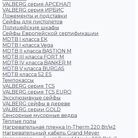
VALBERG серия АРСЕНАЛ
VALBERG серия ИРБИС
Ложементы и подставки
Сейфы для пистолетов
Полицейские шкафы
Сейфы Европейской сертификации
MDTB I класса EK
MDTB I класса Vega
MDTB II класса BASTION M
MDTB III класса FORT M
MDTB IV класса BANKER M
MDTB V класса BURGAS
MDTB класса S2 ES
Темпокассы
VALBERG серия TCS
VALBERG серия TCS EURO
Эксклюзивные сейфы
VALBERG сейфы в дереве
VALBERG серии GOLD
Сенсорные мусорные ведра
Тёплые полы
Нагревательная пленка In-Therm 220 Вт/м2
Нагревательный кабель Grand Meyer