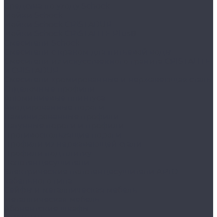
Средства по уходу Schock
Мойки Schock
Мойки Schock CRISTADUR
Мойки Schock CRISTALITE Plus®
Смесители Schock
Cмесители с краном для питьевой воды
Смесители из искуcственного гранита CRISTALITE
и CRISTADUR
Смесители хромированные и нержавеющая сталь
Отделочные профили
Алюминиевые плинтуса
Анодированные пороги
Ламинированные профили
Латунные пороги и профили
Противоскользящие пороги
Профили из нержавеющей стали
Профили под плитку
Полотенцесушители
Электрические полотенцесушители АРГО
кабельного типа
Сейфы и металлическая мебель
Металлическая мебель
Абонентские шкафы