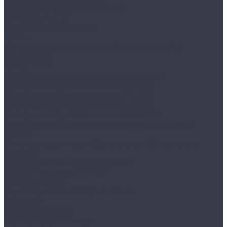
Тележки инструментальные
ПРАКТИК WDS
ПРАКТИК WDS HARD
Тумбы
Тяжелые модульные шкафы серии HARD
HARD 1000
HARD 2000
Шкафы инструментальные легкие ТС
Шкафы инструментальные TC-1095
Шкафы инструментальные TC-1995
Шкафы инструментальные ТС-1947
Шкафы инструментальные ТС-1995/2
Шкафы инструментальные тяжелые AMH TC
Сейфы
Cочетающие огнестойкость и устойчивость к
взлому
VALBERG серия ГАРАНТ ЕВРО
VALBERG серия ГАРАНТ
SMART-сейфы
Взломостойкие сейфы I класса
MDTB EK
VALBERG КАРАТ
VALBERG КАРАТ new