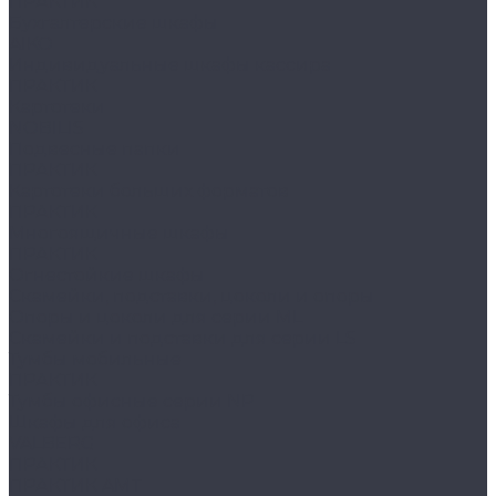
ПРАКТИК
Бухгалтерские шкафы
AIKO
Индивидуальные шкафы кассира
ПРАКТИК
Картотеки
NOBILIS
Подвесные папки
ПРАКТИК
Картотеки больших форматов
ПРАКТИК
Многоящичные шкафы
ПРАКТИК
Огнестойкие шкафы
Скамейки, подставки, цоколи и опоры
Опоры и цоколи для серии ML
Скамейки и подставки для серии LS
Тумбы мобильные
ПРАКТИК
Тумбы офисные серии NP
Шкафы для офиса
VALBERG
ПРАКТИК
ПРАКТИК AMT