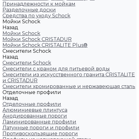
Принадлежности к мойкам
Разделочные доски
Средства по уходу Schock
Мойки Schock
Назад
Мойки Schock
Мойки Schock CRISTADUR
Мойки Schock CRISTALITE Plus®
Смесители Schock
Назад
Смесители Schock
Cмесители с краном для питьевой воды
Смесители из искуcственного гранита CRISTALITE
и CRISTADUR
Смесители хромированные и нержавеющая сталь
Отделочные профили
Назад
Отделочные профили
Алюминиевые плинтуса
Анодированные пороги
Ламинированные профили
Латунные пороги и профили
Противоскользящие пороги