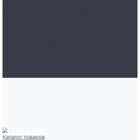
Нагревательный мат Grand Meyer 200 Вт/м2
Нагревательный мат Heat*n*Warm 170Вт/м2
терморегуляторы
Чердачные лестницы
Аксессуары
СКЛАДНЫЕ И РАЗДВИЖНЫЕ ЧЕРДАЧНЫЕ
ЛЕСТНИЦЫ
Экраны для батарей
Компания
Бренды
Видеогалерея
Фотогалерея
Контакты
Каталог товаров