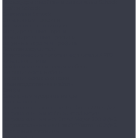
Аксессуары к мойкам и смесителям Schock
Мойки Schock
Смесители Schock
Отделочные профили
Алюминиевые плинтуса
Анодированные пороги
Ламинированные профили
Латунные пороги и профили
Полотенцесушители
Электрические полотенцесушители АРГО
кабельного типа
Сейфы и металлическая мебель
Металлическая мебель
Металлические стеллажи
Производственная мебель
Сейфы
Сенсорные мусорные ведра
Тёплые полы
Нагревательная пленка In-Therm 220 Вт/м2
Нагревательный кабель Grand Meyer
Нагревательный мат Grand Meyer 200 Вт/м2
Нагревательный мат Heat*n*Warm 170Вт/м2
Чердачные лестницы
Аксессуары