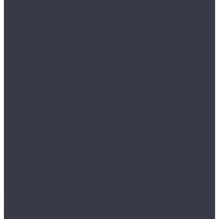
СКЛАДНЫЕ И РАЗДВИЖНЫЕ ЧЕРДАЧНЫЕ
ЛЕСТНИЦЫ
Экраны для батарей
Компания
Бренды
Видеогалерея
Фотогалерея
Контакты
...
Каталог товаров
Внутрипольные конвекторы
Внутрипольные конвекторы отопления без
вентилятора
Конвекторы водяные настенные
Напольные конвекторы отопления (водяные)
Вытяжные дизайн вентиляторы
Накладной вентилятор SILENT CZ DESIGN
Накладной вентилятор PAX Norte
Накладной вентилятор Seicoi 100
Накладной вентилятор SILENT CZ
Накладные вентиляторы Europlast
Тонкий накладной вентилятор Mmotors 100
Гладильные доски - купе