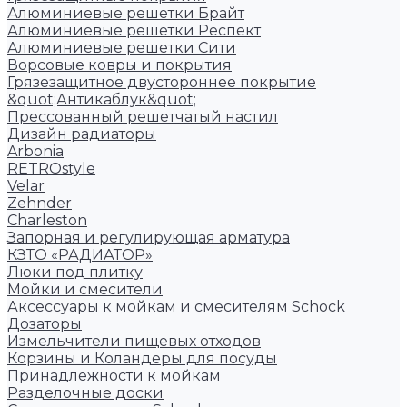
Алюминиевые решетки Брайт
Алюминиевые решетки Респект
Алюминиевые решетки Сити
Ворсовые ковры и покрытия
Грязезащитное двустороннее покрытие
&quot;Антикаблук&quot;
Прессованный решетчатый настил
Дизайн радиаторы
Arbonia
RETROstyle
Velar
Zehnder
Charleston
Запорная и регулирующая арматура
КЗТО «РАДИАТОР»
Люки под плитку
Мойки и смесители
Аксессуары к мойкам и смесителям Schock
Дозаторы
Измельчители пищевых отходов
Корзины и Коландеры для посуды
Принадлежности к мойкам
Разделочные доски