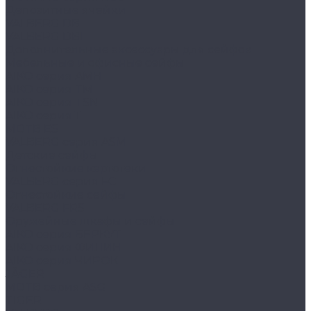
Депозитные ячейки
VALBERG DB
VALBERG DBI
Дополнительные аксессуары для сейфов
Мебельные и офисные сейфы
AIKO серия AMH
AIKO серия TM
AIKO серия TSN
AIKO серия Т
MDTB ES
VALBERG серия ASM
Детские сейфы
Огнестойкие картотеки
VALBERG серия FC
Огнестойкие сейфы
VALBERG FRS
Оружейные шкафы и сейфы
AIKO серия БЕРКУТ
AIKO серия ФИЛИН
AIKO серия ЧИРОК
JÄGER
MDTB серия ASG
TIGER