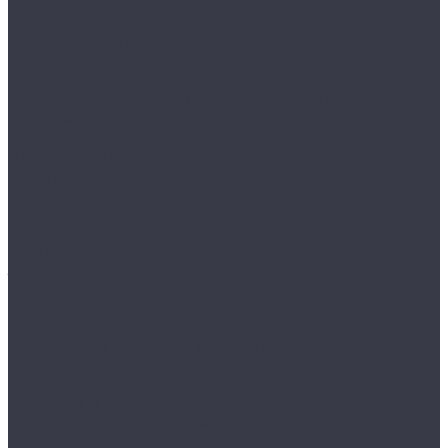
Грязезащитные покрытия
Алюминиевые решетки Брайт
Алюминиевые решетки Респект
Алюминиевые решетки Сити
Ворсовые ковры и покрытия
Грязезащитное двустороннее покрытие
&quot;Антикаблук&quot;
Прессованный решетчатый настил
Дизайн радиаторы
Arbonia
RETROstyle
Velar
Zehnder
Charleston
Запорная и регулирующая арматура
КЗТО «РАДИАТОР»
Люки под плитку
Мойки и смесители
Аксессуары к мойкам и смесителям Schock
Дозаторы
Измельчители пищевых отходов
Корзины и Коландеры для посуды
Принадлежности к мойкам
Разделочные доски