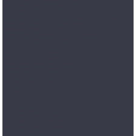
Шкафы для раздевалок (локеры)
ПРАКТИК cерия LS Стандарт
ПРАКТИК серия LS Шкафы для сумок Стандарт
ПРАКТИК серия ML Усиленные
Шкафы универсальные
Металлические стеллажи
ES легкие стеллажи (120 кг на секцию)
MS Hard (1000 кг на секцию)
MS Pro (до 4000 кг на секцию)
MS Standart (500 кг на секцию)
MS Strong (750 кг на секцию)
Производственная мебель
Cпециализированная мебель
Cушильные шкафы
ВЕТЕРОК
НОРД
САХАРА
ЦИКЛОН
Аксессуары на экран
Верстаки серии EXPERT WS
Верстаки серии Garage
Верстаки серии MASTER
Верстаки серии Profi W
Стулья промышленные