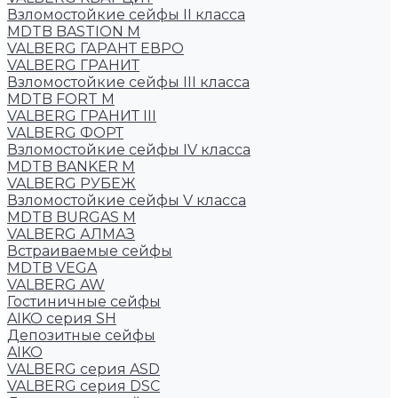
Взломостойкие сейфы II класса
MDTB BASTION M
VALBERG ГАРАНТ ЕВРО
VALBERG ГРАНИТ
Взломостойкие сейфы III класса
MDTB FORT M
VALBERG ГРАНИТ III
VALBERG ФОРТ
Взломостойкие сейфы IV класса
MDTB BANKER M
VALBERG РУБЕЖ
Взломостойкие сейфы V класса
MDTB BURGAS M
VALBERG АЛМАЗ
Встраиваемые сейфы
MDTB VEGA
VALBERG AW
Гостиничные сейфы
AIKO серия SH
Депозитные сейфы
AIKO
VALBERG серия ASD
VALBERG серия DSC