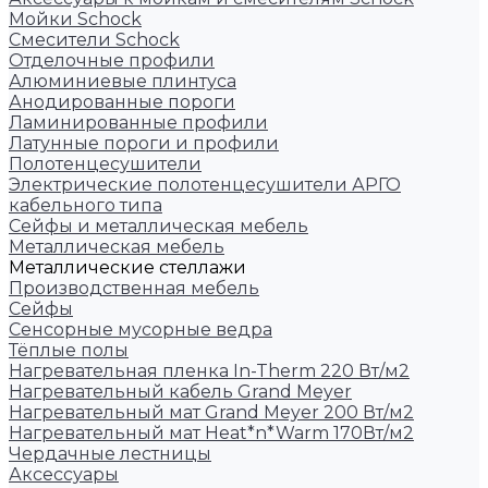
Мойки Schock
Смесители Schock
Отделочные профили
Алюминиевые плинтуса
Анодированные пороги
Ламинированные профили
Латунные пороги и профили
Полотенцесушители
Электрические полотенцесушители АРГО
кабельного типа
Сейфы и металлическая мебель
Металлическая мебель
Металлические стеллажи
Производственная мебель
Сейфы
Сенсорные мусорные ведра
Тёплые полы
Нагревательная пленка In-Therm 220 Вт/м2
Нагревательный кабель Grand Meyer
Нагревательный мат Grand Meyer 200 Вт/м2
Нагревательный мат Heat*n*Warm 170Вт/м2
Чердачные лестницы
Аксессуары