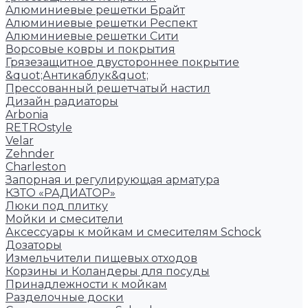
Алюминиевые решетки Брайт
Алюминиевые решетки Респект
Алюминиевые решетки Сити
Ворсовые ковры и покрытия
Грязезащитное двустороннее покрытие
&quot;Антикаблук&quot;
Прессованный решетчатый настил
Дизайн радиаторы
Arbonia
RETROstyle
Velar
Zehnder
Charleston
Запорная и регулирующая арматура
КЗТО «РАДИАТОР»
Люки под плитку
Мойки и смесители
Аксессуары к мойкам и смесителям Schock
Дозаторы
Измельчители пищевых отходов
Корзины и Коландеры для посуды
Принадлежности к мойкам
Разделочные доски