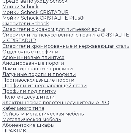
Средства по уходу Schock
Мойки Schock
Мойки Schock CRISTADUR
Мойки Schock CRISTALITE Plus®
Смесители Schock
Cмесители с краном для питьевой воды
Смесители из искуcственного гранита CRISTALITE
и CRISTADUR
Смесители хромированные и нержавеющая сталь
Отделочные профили
Алюминиевые плинтуса
Анодированные пороги
Ламинированные профили
Латунные пороги и профили
Противоскользящие пороги
Профили из нержавеющей стали
Профили под плитку
Полотенцесушители
Электрические полотенцесушители АРГО
кабельного типа
Сейфы и металлическая мебель
Металлическая мебель
Абонентские шкафы
ПРАКТИК