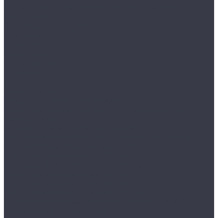
СКЛАДНЫЕ И РАЗДВИЖНЫЕ ЧЕРДАЧНЫЕ
ЛЕСТНИЦЫ
Экраны для батарей
Компания
Бренды
Видеогалерея
Фотогалерея
Контакты
...
Каталог товаров
Внутрипольные конвекторы
Внутрипольные конвекторы отопления без
вентилятора
Конвекторы водяные настенные
Напольные конвекторы отопления (водяные)
Вытяжные дизайн вентиляторы
Накладной вентилятор SILENT CZ DESIGN
Накладной вентилятор PAX Norte
Накладной вентилятор Seicoi 100
Накладной вентилятор SILENT CZ
Накладные вентиляторы Europlast
Тонкий накладной вентилятор Mmotors 100
Гладильные доски - купе