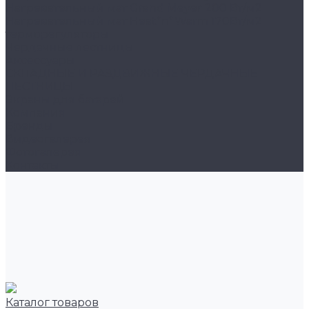
Нагревательный мат Grand Meyer 200 Вт/м2
Нагревательный мат Heat*n*Warm 170Вт/м2
терморегуляторы
Чердачные лестницы
Аксессуары
СКЛАДНЫЕ И РАЗДВИЖНЫЕ ЧЕРДАЧНЫЕ
ЛЕСТНИЦЫ
Экраны для батарей
Компания
Бренды
Видеогалерея
Фотогалерея
Контакты
Каталог товаров