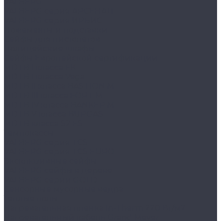
VALBERG
VALBERG серия АРСЕНАЛ
VALBERG серия ИРБИС
Ложементы и подставки
Сейфы для пистолетов
Полицейские шкафы
Сейфы Европейской сертификации
MDTB I класса EK
MDTB I класса Vega
MDTB II класса BASTION M
MDTB III класса FORT M
MDTB IV класса BANKER M
MDTB V класса BURGAS
MDTB класса S2 ES
Темпокассы
VALBERG серия TCS
VALBERG серия TCS EURO
Эксклюзивные сейфы
VALBERG сейфы в дереве
VALBERG серии GOLD
Сенсорные мусорные ведра
Тёплые полы
Нагревательная пленка In-Therm 220 Вт/м2
Нагревательный кабель Grand Meyer