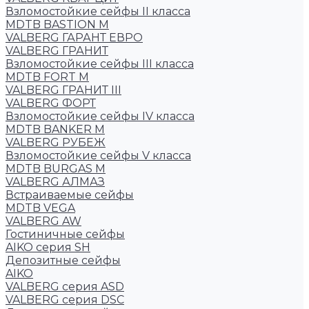
Взломостойкие сейфы II класса
MDTB BASTION M
VALBERG ГАРАНТ ЕВРО
VALBERG ГРАНИТ
Взломостойкие сейфы III класса
MDTB FORT M
VALBERG ГРАНИТ III
VALBERG ФОРТ
Взломостойкие сейфы IV класса
MDTB BANKER M
VALBERG РУБЕЖ
Взломостойкие сейфы V класса
MDTB BURGAS M
VALBERG АЛМАЗ
Встраиваемые сейфы
MDTB VEGA
VALBERG AW
Гостиничные сейфы
AIKO серия SH
Депозитные сейфы
AIKO
VALBERG серия ASD
VALBERG серия DSC