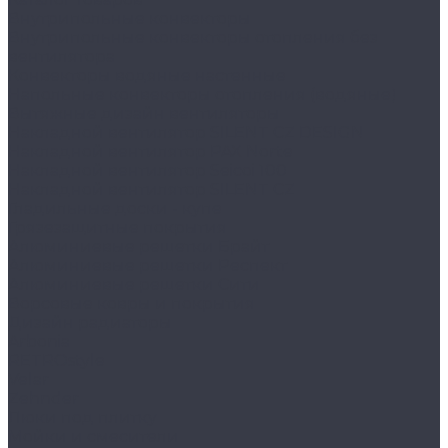
Внутрипольные конвекторы
Внутрипольные конвекторы отопления без
вентилятора
Конвекторы водяные настенные
Напольные конвекторы отопления (водяные)
Вытяжные дизайн вентиляторы
Накладной вентилятор SILENT CZ DESIGN
Накладной вентилятор PAX Norte
Накладной вентилятор Seicoi 100
Накладной вентилятор SILENT CZ
Гладильные доски - купе
Грязезащитные покрытия
Алюминиевые решетки Брайт
Алюминиевые решетки Респект
Алюминиевые решетки Сити
Ворсовые ковры и покрытия
Дизайн радиаторы
Arbonia
RETROstyle
Velar
Zehnder
Люки под плитку
Мойки и смесители