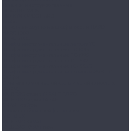
Тележки инструментальные
ПРАКТИК WDS
ПРАКТИК WDS HARD
Тумбы
Тяжелые модульные шкафы серии HARD
HARD 1000
HARD 2000
Шкафы инструментальные легкие ТС
Шкафы инструментальные TC-1095
Шкафы инструментальные TC-1995
Шкафы инструментальные ТС-1947
Шкафы инструментальные ТС-1995/2
Шкафы инструментальные тяжелые AMH TC
Сейфы
Cочетающие огнестойкость и устойчивость к
взлому
VALBERG серия ГАРАНТ ЕВРО
VALBERG серия ГАРАНТ
SMART-сейфы
Взломостойкие сейфы I класса
MDTB EK
VALBERG КАРАТ
VALBERG КАРАТ new