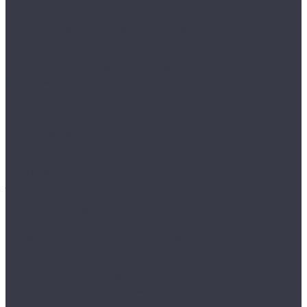
Грязезащитные покрытия
Алюминиевые решетки Брайт
Алюминиевые решетки Респект
Алюминиевые решетки Сити
Ворсовые ковры и покрытия
Грязезащитное двустороннее покрытие
&quot;Антикаблук&quot;
Прессованный решетчатый настил
Дизайн радиаторы
Arbonia
RETROstyle
Velar
Zehnder
Charleston
Запорная и регулирующая арматура
КЗТО «РАДИАТОР»
Люки под плитку
Мойки и смесители
Аксессуары к мойкам и смесителям Schock
Дозаторы
Измельчители пищевых отходов
Корзины и Коландеры для посуды
Принадлежности к мойкам
Разделочные доски