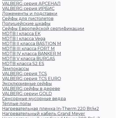
VALBERG серия АРСЕНАЛ
VALBERG серия ИРБИС
Ложементы и подставки
Сейфы для пистолетов
Полицейские шкафы
Сейфы Европейской сертификации
MDTB I класса EK
MDTB I класса Vega
MDTB II класса BASTION M
MDTB III класса FORT M
MDTB IV класса BANKER M
MDTB V класса BURGAS
MDTB класса S2 ES
Темпокассы
VALBERG серия TCS
VALBERG серия TCS EURO
Эксклюзивные сейфы
VALBERG сейфы в дереве
VALBERG серии GOLD
Сенсорные мусорные ведра
Тёплые полы
Нагревательная пленка In-Therm 220 Вт/м2
Нагревательный кабель Grand Meyer