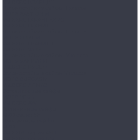
VALBERG КВАРЦИТ
Взломостойкие сейфы II класса
MDTB BASTION M
VALBERG ГАРАНТ ЕВРО
VALBERG ГРАНИТ
Взломостойкие сейфы III класса
MDTB FORT M
VALBERG ГРАНИТ III
VALBERG ФОРТ
Взломостойкие сейфы IV класса
MDTB BANKER M
VALBERG РУБЕЖ
Взломостойкие сейфы V класса
MDTB BURGAS M
VALBERG АЛМАЗ
Встраиваемые сейфы
MDTB VEGA
VALBERG AW
Гостиничные сейфы
AIKO серия SH
Депозитные сейфы
AIKO
VALBERG серия ASD
VALBERG серия DSC