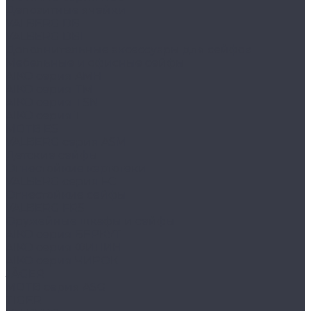
Депозитные ячейки
VALBERG DB
VALBERG DBI
Дополнительные аксессуары для сейфов
Мебельные и офисные сейфы
AIKO серия AMH
AIKO серия TM
AIKO серия TSN
AIKO серия Т
MDTB ES
VALBERG серия ASM
Детские сейфы
Огнестойкие картотеки
VALBERG серия FC
Огнестойкие сейфы
VALBERG FRS
Оружейные шкафы и сейфы
AIKO серия БЕРКУТ
AIKO серия ФИЛИН
AIKO серия ЧИРОК
JÄGER
MDTB серия ASG
TIGER