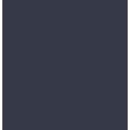
Средства по уходу Schock
Мойки Schock
Мойки Schock CRISTADUR
Мойки Schock CRISTALITE Plus®
Смесители Schock
Cмесители с краном для питьевой воды
Смесители из искуcственного гранита CRISTALITE
и CRISTADUR
Смесители хромированные и нержавеющая сталь
Отделочные профили
Алюминиевые плинтуса
Анодированные пороги
Ламинированные профили
Латунные пороги и профили
Противоскользящие пороги
Профили из нержавеющей стали
Профили под плитку
Полотенцесушители
Электрические полотенцесушители АРГО
кабельного типа
Сейфы и металлическая мебель
Металлическая мебель
Абонентские шкафы