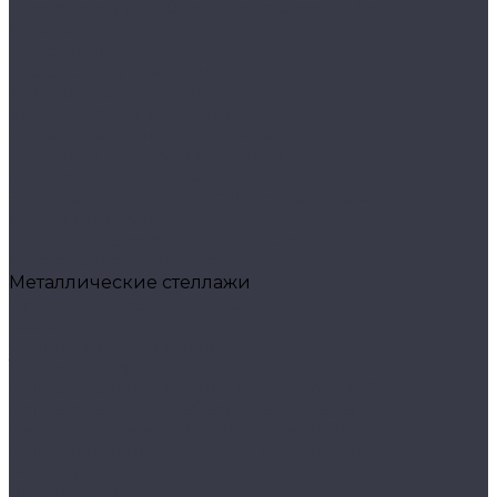
Аксессуары к мойкам и смесителям Schock
Мойки Schock
Смесители Schock
Отделочные профили
Алюминиевые плинтуса
Анодированные пороги
Ламинированные профили
Латунные пороги и профили
Полотенцесушители
Электрические полотенцесушители АРГО
кабельного типа
Сейфы и металлическая мебель
Металлическая мебель
Металлические стеллажи
Производственная мебель
Сейфы
Сенсорные мусорные ведра
Тёплые полы
Нагревательная пленка In-Therm 220 Вт/м2
Нагревательный кабель Grand Meyer
Нагревательный мат Grand Meyer 200 Вт/м2
Нагревательный мат Heat*n*Warm 170Вт/м2
Чердачные лестницы
Аксессуары