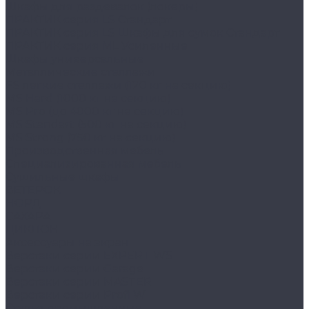
Шкафы для раздевалок (локеры)
ПРАКТИК cерия LS Стандарт
ПРАКТИК серия LS Шкафы для сумок Стандарт
ПРАКТИК серия ML Усиленные
Шкафы универсальные
Металлические стеллажи
ES легкие стеллажи (120 кг на секцию)
MS Hard (1000 кг на секцию)
MS Pro (до 4000 кг на секцию)
MS Standart (500 кг на секцию)
MS Strong (750 кг на секцию)
Производственная мебель
Cпециализированная мебель
Cушильные шкафы
ВЕТЕРОК
НОРД
САХАРА
ЦИКЛОН
Аксессуары на экран
Верстаки серии EXPERT WS
Верстаки серии Garage
Верстаки серии MASTER
Верстаки серии Profi W
Стулья промышленные