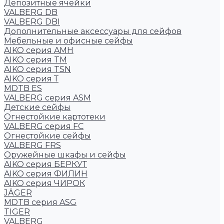
Депозитные ячейки
VALBERG DB
VALBERG DBI
Дополнительные аксессуары для сейфов
Мебельные и офисные сейфы
AIKO серия AMH
AIKO серия TM
AIKO серия TSN
AIKO серия Т
MDTB ES
VALBERG серия ASM
Детские сейфы
Огнестойкие картотеки
VALBERG серия FC
Огнестойкие сейфы
VALBERG FRS
Оружейные шкафы и сейфы
AIKO серия БЕРКУТ
AIKO серия ФИЛИН
AIKO серия ЧИРОК
JÄGER
MDTB серия ASG
TIGER
VALBERG