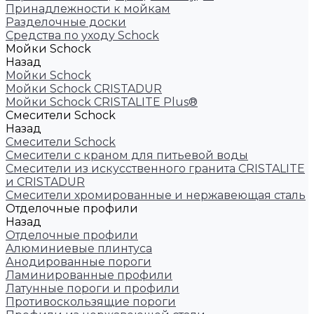
Принадлежности к мойкам
Разделочные доски
Средства по уходу Schock
Мойки Schock
Назад
Мойки Schock
Мойки Schock CRISTADUR
Мойки Schock CRISTALITE Plus®
Смесители Schock
Назад
Смесители Schock
Cмесители с краном для питьевой воды
Смесители из искуcственного гранита CRISTALITE
и CRISTADUR
Смесители хромированные и нержавеющая сталь
Отделочные профили
Назад
Отделочные профили
Алюминиевые плинтуса
Анодированные пороги
Ламинированные профили
Латунные пороги и профили
Противоскользящие пороги