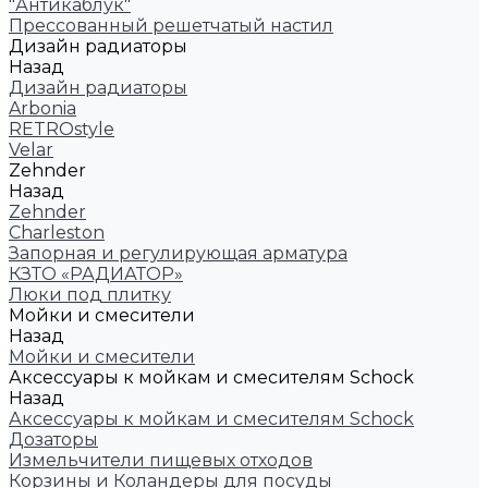
"Антикаблук"
Прессованный решетчатый настил
Дизайн радиаторы
Назад
Дизайн радиаторы
Arbonia
RETROstyle
Velar
Zehnder
Назад
Zehnder
Charleston
Запорная и регулирующая арматура
КЗТО «РАДИАТОР»
Люки под плитку
Мойки и смесители
Назад
Мойки и смесители
Аксессуары к мойкам и смесителям Schock
Назад
Аксессуары к мойкам и смесителям Schock
Дозаторы
Измельчители пищевых отходов
Корзины и Коландеры для посуды