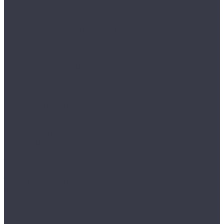
ПРАКТИК
Бухгалтерские шкафы
AIKO
Индивидуальные шкафы кассира
ПРАКТИК
Картотеки
NOBILIS
Подвесные папки
ПРАКТИК
Картотеки больших форматов
ПРАКТИК
Многоящичные шкафы
ПРАКТИК
Огнестойкие шкафы
Скамейки, подставки, цоколи и опоры
Опоры и цоколи для серии ML
Скамейки и подставки для серии LS
Тумбы мобильные
ПРАКТИК
Тумбы офисные серии NP
Шкафы для офиса
VALBERG
ПРАКТИК
ПРАКТИК AMT