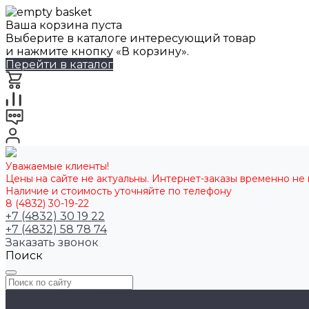
Ваша корзина пуста
Выберите в каталоге интересующий товар
и нажмите кнопку «В корзину».
Перейти в каталог
Уважаемые клиенты!
Цены на сайте не актуальны. Интернет-заказы временно не
Наличие и стоимость уточняйте по телефону
8 (4832) 30-19-22
+7 (4832) 30 19 22
+7 (4832) 58 78 74
Заказать звонок
Поиск
Каталог товаров