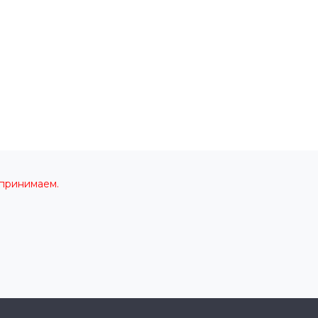
 принимаем.