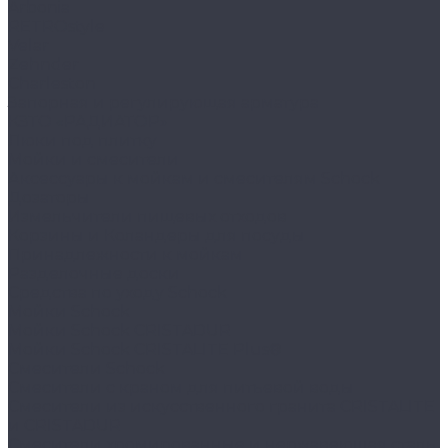
Arbonia
RETROstyle
Velar
Zehnder
Charleston
Запорная и регулирующая арматура
КЗТО «РАДИАТОР»
Люки под плитку
Мойки и смесители
Аксессуары к мойкам и смесителям Schock
Дозаторы
Измельчители пищевых отходов
Корзины и Коландеры для посуды
Принадлежности к мойкам
Разделочные доски
Средства по уходу Schock
Мойки Schock
Мойки Schock CRISTADUR
Мойки Schock CRISTALITE Plus®
Смесители Schock
Cмесители с краном для питьевой воды
Смесители из искуcственного гранита CRISTALITE
и CRISTADUR
Смесители хромированные и нержавеющая сталь