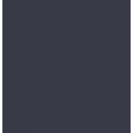
Отделочные профили
Алюминиевые плинтуса
Анодированные пороги
Ламинированные профили
Латунные пороги и профили
Противоскользящие пороги
Профили из нержавеющей стали
Профили под плитку
Полотенцесушители
Электрические полотенцесушители АРГО
кабельного типа
Сейфы и металлическая мебель
Металлическая мебель
Абонентские шкафы
ПРАКТИК
Бухгалтерские шкафы
AIKO
Индивидуальные шкафы кассира
ПРАКТИК
Картотеки
NOBILIS
Подвесные папки
ПРАКТИК