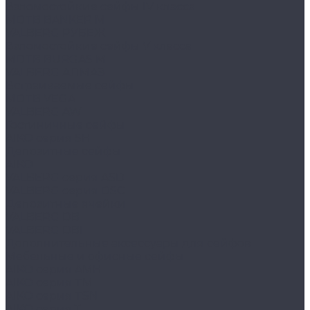
Взломостойкие сейфы IV класса
MDTB BANKER M
VALBERG РУБЕЖ
Взломостойкие сейфы V класса
MDTB BURGAS M
VALBERG АЛМАЗ
Встраиваемые сейфы
MDTB VEGA
VALBERG AW
Гостиничные сейфы
AIKO серия SH
Депозитные сейфы
AIKO
VALBERG серия ASD
VALBERG серия DSC
Депозитные ячейки
VALBERG DB
VALBERG DBI
Дополнительные аксессуары для сейфов
Мебельные и офисные сейфы
AIKO серия AMH
AIKO серия TM
AIKO серия TSN
AIKO серия Т