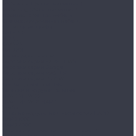
MS Standart (500 кг на секцию)
MS Strong (750 кг на секцию)
Производственная мебель
Cпециализированная мебель
Cушильные шкафы
ВЕТЕРОК
НОРД
САХАРА
ЦИКЛОН
Аксессуары на экран
Верстаки серии EXPERT WS
Верстаки серии Garage
Верстаки серии MASTER
Верстаки серии Profi W
Стулья промышленные
Тележки инструментальные
ПРАКТИК WDS
ПРАКТИК WDS HARD
Тумбы
Тяжелые модульные шкафы серии HARD
HARD 1000
HARD 2000
Шкафы инструментальные легкие ТС