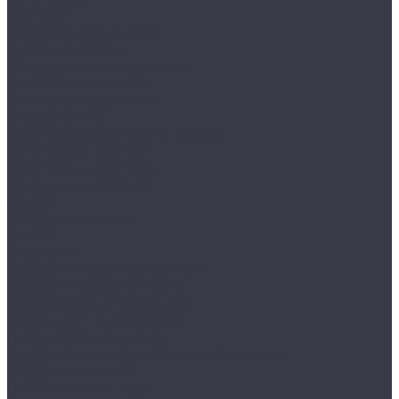
MDTB ES
VALBERG серия ASM
Детские сейфы
Огнестойкие картотеки
VALBERG серия FC
Огнестойкие сейфы
VALBERG FRS
Оружейные шкафы и сейфы
AIKO серия БЕРКУТ
AIKO серия ФИЛИН
AIKO серия ЧИРОК
JÄGER
MDTB серия ASG
TIGER
VALBERG
VALBERG серия АРСЕНАЛ
VALBERG серия ИРБИС
Ложементы и подставки
Сейфы для пистолетов
Полицейские шкафы
Сейфы Европейской сертификации
MDTB I класса EK
MDTB I класса Vega