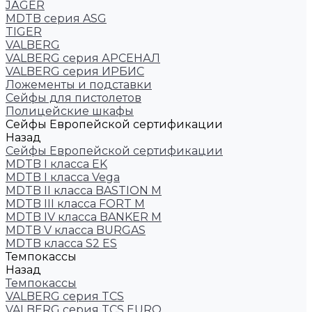
JÄGER
MDTB серия ASG
TIGER
VALBERG
VALBERG серия АРСЕНАЛ
VALBERG серия ИРБИС
Ложементы и подставки
Сейфы для пистолетов
Полицейские шкафы
Сейфы Европейской сертификации
Назад
Сейфы Европейской сертификации
MDTB I класса EK
MDTB I класса Vega
MDTB II класса BASTION M
MDTB III класса FORT M
MDTB IV класса BANKER M
MDTB V класса BURGAS
MDTB класса S2 ES
Темпокассы
Назад
Темпокассы
VALBERG серия TCS
VALBERG серия TCS EURO