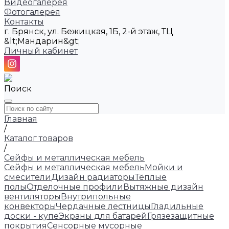
Видеогалерея
Фотогалерея
Контакты
г. Брянск, ул. Бежицкая, 1Б, 2-й этаж, ТЦ
&lt;Мандарин&gt;
Личный кабинет
Поиск
Главная
/
Каталог товаров
/
Сейфы и металлическая мебель
Сейфы и металлическая мебель
Мойки и
смесители
Дизайн радиаторы
Тёплые
полы
Отделочные профили
Вытяжные дизайн
вентиляторы
Внутрипольные
конвекторы
Чердачные лестницы
Гладильные
доски - купе
Экраны для батарей
Грязезащитные
покрытия
Сенсорные мусорные