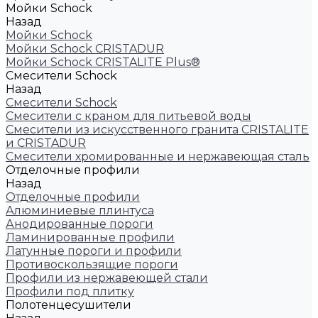
Мойки Schock
Назад
Мойки Schock
Мойки Schock CRISTADUR
Мойки Schock CRISTALITE Plus®
Смесители Schock
Назад
Смесители Schock
Cмесители с краном для питьевой воды
Смесители из искуcственного гранита CRISTALITE
и CRISTADUR
Смесители хромированные и нержавеющая сталь
Отделочные профили
Назад
Отделочные профили
Алюминиевые плинтуса
Анодированные пороги
Ламинированные профили
Латунные пороги и профили
Противоскользящие пороги
Профили из нержавеющей стали
Профили под плитку
Полотенцесушители