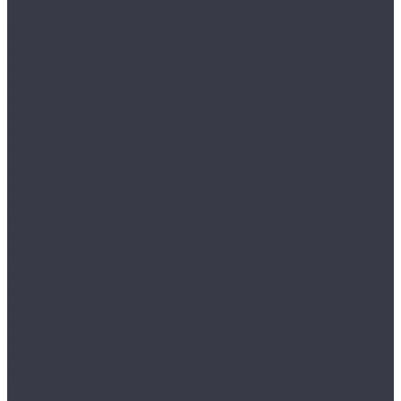
Каталог товаров
Внутрипольные конвекторы
Внутрипольные конвекторы отопления без
вентилятора
Конвекторы водяные настенные
Напольные конвекторы отопления (водяные)
Вытяжные дизайн вентиляторы
Накладной вентилятор SILENT CZ DESIGN
Накладной вентилятор PAX Norte
Накладной вентилятор Seicoi 100
Накладной вентилятор SILENT CZ
Накладные вентиляторы Europlast
Тонкий накладной вентилятор Mmotors 100
Гладильные доски - купе
Грязезащитные покрытия
Алюминиевые решетки Брайт
Алюминиевые решетки Респект
Алюминиевые решетки Сити
Ворсовые ковры и покрытия
Грязезащитное двустороннее покрытие
&quot;Антикаблук&quot;
Прессованный решетчатый настил
Дизайн радиаторы