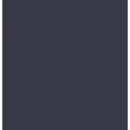
Картотеки больших форматов
ПРАКТИК
Многоящичные шкафы
ПРАКТИК
Огнестойкие шкафы
Скамейки, подставки, цоколи и опоры
Опоры и цоколи для серии ML
Скамейки и подставки для серии LS
Тумбы мобильные
ПРАКТИК
Тумбы офисные серии NP
Шкафы для офиса
VALBERG
ПРАКТИК
ПРАКТИК AMT
Шкафы для раздевалок (локеры)
ПРАКТИК cерия LS Стандарт
ПРАКТИК серия LS Шкафы для сумок Стандарт
ПРАКТИК серия ML Усиленные
Шкафы универсальные
Металлические стеллажи
ES легкие стеллажи (120 кг на секцию)
MS Hard (1000 кг на секцию)
MS Pro (до 4000 кг на секцию)