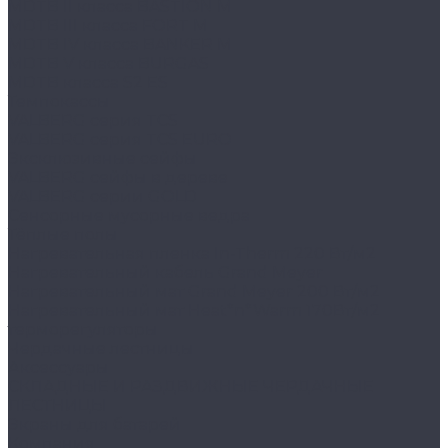
MDTB II класса BASTION M
MDTB III класса FORT M
MDTB IV класса BANKER M
MDTB V класса BURGAS
MDTB класса S2 ES
Темпокассы
VALBERG серия TCS
VALBERG серия TCS EURO
Эксклюзивные сейфы
VALBERG сейфы в дереве
VALBERG серии GOLD
Сенсорные мусорные ведра
Тёплые полы
Нагревательная пленка In-Therm 220 Вт/м2
Нагревательный кабель Grand Meyer
Нагревательный мат Grand Meyer 200 Вт/м2
Нагревательный мат Heat*n*Warm 170Вт/м2
терморегуляторы
Чердачные лестницы
Аксессуары
СКЛАДНЫЕ И РАЗДВИЖНЫЕ ЧЕРДАЧНЫЕ
ЛЕСТНИЦЫ
Экраны для батарей
Компания