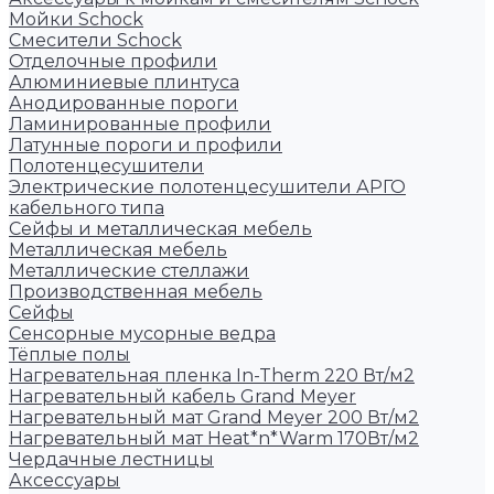
Мойки Schock
Смесители Schock
Отделочные профили
Алюминиевые плинтуса
Анодированные пороги
Ламинированные профили
Латунные пороги и профили
Полотенцесушители
Электрические полотенцесушители АРГО
кабельного типа
Сейфы и металлическая мебель
Металлическая мебель
Металлические стеллажи
Производственная мебель
Сейфы
Сенсорные мусорные ведра
Тёплые полы
Нагревательная пленка In-Therm 220 Вт/м2
Нагревательный кабель Grand Meyer
Нагревательный мат Grand Meyer 200 Вт/м2
Нагревательный мат Heat*n*Warm 170Вт/м2
Чердачные лестницы
Аксессуары