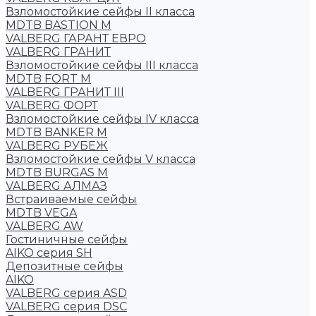
Взломостойкие сейфы II класса
MDTB BASTION M
VALBERG ГАРАНТ ЕВРО
VALBERG ГРАНИТ
Взломостойкие сейфы III класса
MDTB FORT M
VALBERG ГРАНИТ III
VALBERG ФОРТ
Взломостойкие сейфы IV класса
MDTB BANKER M
VALBERG РУБЕЖ
Взломостойкие сейфы V класса
MDTB BURGAS M
VALBERG АЛМАЗ
Встраиваемые сейфы
MDTB VEGA
VALBERG AW
Гостиничные сейфы
AIKO серия SH
Депозитные сейфы
AIKO
VALBERG серия ASD
VALBERG серия DSC