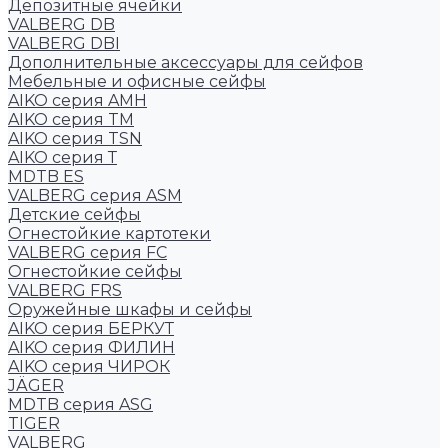
Депозитные ячейки
VALBERG DB
VALBERG DBI
Дополнительные аксессуары для сейфов
Мебельные и офисные сейфы
AIKO серия AMH
AIKO серия TM
AIKO серия TSN
AIKO серия Т
MDTB ES
VALBERG серия ASM
Детские сейфы
Огнестойкие картотеки
VALBERG серия FC
Огнестойкие сейфы
VALBERG FRS
Оружейные шкафы и сейфы
AIKO серия БЕРКУТ
AIKO серия ФИЛИН
AIKO серия ЧИРОК
JÄGER
MDTB серия ASG
TIGER
VALBERG