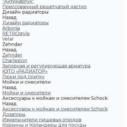
"Антикаблук"
Прессованный решетчатый настил
Дизайн радиаторы
Назад
Дизайн радиаторы
Arbonia
RETROstyle
Velar
Zehnder
Назад
Zehnder
Charleston
Запорная и регулирующая арматура
КЗТО «РАДИАТОР»
Люки под плитку
Мойки и смесители
Назад
Мойки и смесители
Аксессуары к мойкам и смесителям Schock
Назад
Аксессуары к мойкам и смесителям Schock
Дозаторы
Измельчители пищевых отходов
Корзины и Коландеры для посуды