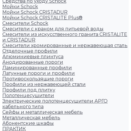
Средства по уходу Schock
Мойки Schock
Мойки Schock CRISTADUR
Мойки Schock CRISTALITE Plus®
Смесители Schock
Cмесители с краном для питьевой воды
Смесители из искуcственного гранита CRISTALITE
и CRISTADUR
Смесители хромированные и нержавеющая сталь
Отделочные профили
Алюминиевые плинтуса
Анодированные пороги
Ламинированные профили
Латунные пороги и профили
Противоскользящие пороги
Профили из нержавеющей стали
Профили под плитку
Полотенцесушители
Электрические полотенцесушители АРГО
кабельного типа
Сейфы и металлическая мебель
Металлическая мебель
Абонентские шкафы
ПРАКТИК