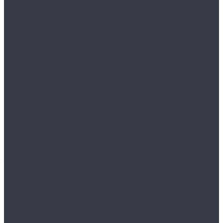
Аксессуары к мойкам и смесителям Schock
Мойки Schock
Смесители Schock
Отделочные профили
Алюминиевые плинтуса
Анодированные пороги
Ламинированные профили
Латунные пороги и профили
Полотенцесушители
Электрические полотенцесушители АРГО
кабельного типа
Сейфы и металлическая мебель
Металлическая мебель
Металлические стеллажи
Производственная мебель
Сейфы
Сенсорные мусорные ведра
Тёплые полы
Нагревательная пленка In-Therm 220 Вт/м2
Нагревательный кабель Grand Meyer
Нагревательный мат Grand Meyer 200 Вт/м2
Нагревательный мат Heat*n*Warm 170Вт/м2
Чердачные лестницы
Аксессуары