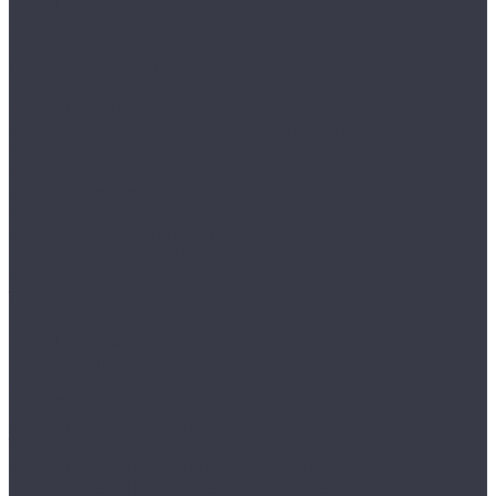
VALBERG
VALBERG серия АРСЕНАЛ
VALBERG серия ИРБИС
Ложементы и подставки
Сейфы для пистолетов
Полицейские шкафы
Сейфы Европейской сертификации
MDTB I класса EK
MDTB I класса Vega
MDTB II класса BASTION M
MDTB III класса FORT M
MDTB IV класса BANKER M
MDTB V класса BURGAS
MDTB класса S2 ES
Темпокассы
VALBERG серия TCS
VALBERG серия TCS EURO
Эксклюзивные сейфы
VALBERG сейфы в дереве
VALBERG серии GOLD
Сенсорные мусорные ведра
Тёплые полы
Нагревательная пленка In-Therm 220 Вт/м2
Нагревательный кабель Grand Meyer