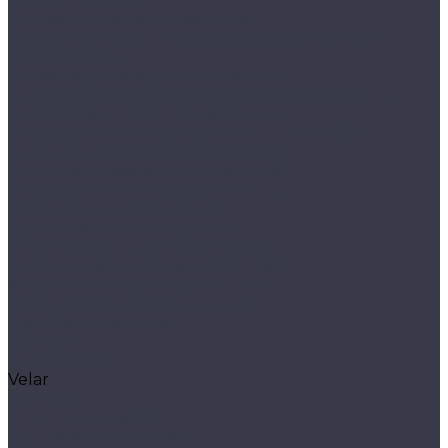
Внутрипольные конвекторы
Внутрипольные конвекторы отопления без
вентилятора
Конвекторы водяные настенные
Напольные конвекторы отопления (водяные)
Вытяжные дизайн вентиляторы
Накладной вентилятор SILENT CZ DESIGN
Накладной вентилятор PAX Norte
Накладной вентилятор Seicoi 100
Накладной вентилятор SILENT CZ
Гладильные доски - купе
Грязезащитные покрытия
Алюминиевые решетки Брайт
Алюминиевые решетки Респект
Алюминиевые решетки Сити
Ворсовые ковры и покрытия
Дизайн радиаторы
Arbonia
RETROstyle
Velar
Zehnder
Люки под плитку
Мойки и смесители