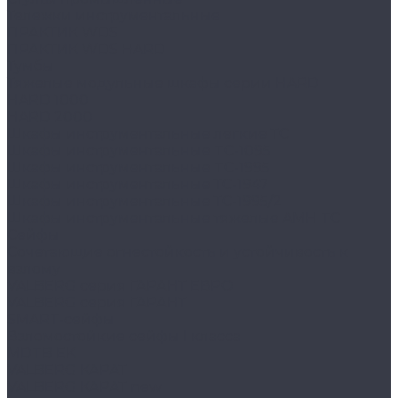
Тележки инструментальные
ПРАКТИК WDS
ПРАКТИК WDS HARD
Тумбы
Тяжелые модульные шкафы серии HARD
HARD 1000
HARD 2000
Шкафы инструментальные легкие ТС
Шкафы инструментальные TC-1095
Шкафы инструментальные TC-1995
Шкафы инструментальные ТС-1947
Шкафы инструментальные ТС-1995/2
Шкафы инструментальные тяжелые AMH TC
Сейфы
Cочетающие огнестойкость и устойчивость к
взлому
VALBERG серия ГАРАНТ ЕВРО
VALBERG серия ГАРАНТ
SMART-сейфы
Взломостойкие сейфы I класса
MDTB EK
VALBERG КАРАТ
VALBERG КАРАТ new