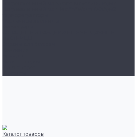
Нагревательный мат Grand Meyer 200 Вт/м2
Нагревательный мат Heat*n*Warm 170Вт/м2
терморегуляторы
Чердачные лестницы
Аксессуары
СКЛАДНЫЕ И РАЗДВИЖНЫЕ ЧЕРДАЧНЫЕ
ЛЕСТНИЦЫ
Экраны для батарей
Компания
Бренды
Видеогалерея
Фотогалерея
Контакты
Каталог товаров