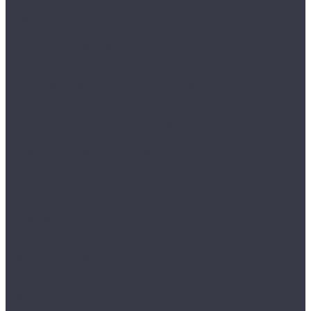
Шкафы для раздевалок (локеры)
ПРАКТИК cерия LS Стандарт
ПРАКТИК серия LS Шкафы для сумок Стандарт
ПРАКТИК серия ML Усиленные
Шкафы универсальные
Металлические стеллажи
ES легкие стеллажи (120 кг на секцию)
MS Hard (1000 кг на секцию)
MS Pro (до 4000 кг на секцию)
MS Standart (500 кг на секцию)
MS Strong (750 кг на секцию)
Производственная мебель
Cпециализированная мебель
Cушильные шкафы
ВЕТЕРОК
НОРД
САХАРА
ЦИКЛОН
Аксессуары на экран
Верстаки серии EXPERT WS
Верстаки серии Garage
Верстаки серии MASTER
Верстаки серии Profi W
Стулья промышленные