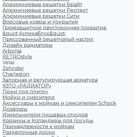
Алюминиевые решетки Брайт
Алюминиевые решетки Респект
Алюминиевые решетки Сити
Ворсовые ковры и покрытия
Грязезащитное двустороннее покрытие
&quot;Антикаблук&quot;
Прессованный решетчатый настил
Дизайн радиаторы
Arbonia
RETROstyle
Velar
Zehnder
Charleston
Запорная и регулирующая арматура
КЗТО «РАДИАТОР»
Люки под плитку
Мойки и смесители
Аксессуары к мойкам и смесителям Schock
Дозаторы
Измельчители пищевых отходов
Корзины и Коландеры для посуды
Принадлежности к мойкам
Разделочные доски