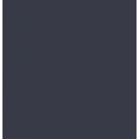
ПРАКТИК
Бухгалтерские шкафы
AIKO
Индивидуальные шкафы кассира
ПРАКТИК
Картотеки
NOBILIS
Подвесные папки
ПРАКТИК
Картотеки больших форматов
ПРАКТИК
Многоящичные шкафы
ПРАКТИК
Огнестойкие шкафы
Скамейки, подставки, цоколи и опоры
Опоры и цоколи для серии ML
Скамейки и подставки для серии LS
Тумбы мобильные
ПРАКТИК
Тумбы офисные серии NP
Шкафы для офиса
VALBERG
ПРАКТИК
ПРАКТИК AMT