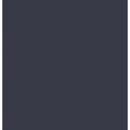
Средства по уходу Schock
Мойки Schock
Мойки Schock CRISTADUR
Мойки Schock CRISTALITE Plus®
Смесители Schock
Cмесители с краном для питьевой воды
Смесители из искуcственного гранита CRISTALITE
и CRISTADUR
Смесители хромированные и нержавеющая сталь
Отделочные профили
Алюминиевые плинтуса
Анодированные пороги
Ламинированные профили
Латунные пороги и профили
Противоскользящие пороги
Профили из нержавеющей стали
Профили под плитку
Полотенцесушители
Электрические полотенцесушители АРГО
кабельного типа
Сейфы и металлическая мебель
Металлическая мебель
Абонентские шкафы