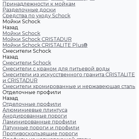
Принадлежности к мойкам
Разделочные доски
Средства по уходу Schock
Мойки Schock
Назад
Мойки Schock
Мойки Schock CRISTADUR
Мойки Schock CRISTALITE Plus®
Смесители Schock
Назад
Смесители Schock
Cмесители с краном для питьевой воды
Смесители из искуcственного гранита CRISTALITE
и CRISTADUR
Смесители хромированные и нержавеющая сталь
Отделочные профили
Назад
Отделочные профили
Алюминиевые плинтуса
Анодированные пороги
Ламинированные профили
Латунные пороги и профили
Противоскользящие пороги