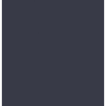
VALBERG КВАРЦИТ
Взломостойкие сейфы II класса
MDTB BASTION M
VALBERG ГАРАНТ ЕВРО
VALBERG ГРАНИТ
Взломостойкие сейфы III класса
MDTB FORT M
VALBERG ГРАНИТ III
VALBERG ФОРТ
Взломостойкие сейфы IV класса
MDTB BANKER M
VALBERG РУБЕЖ
Взломостойкие сейфы V класса
MDTB BURGAS M
VALBERG АЛМАЗ
Встраиваемые сейфы
MDTB VEGA
VALBERG AW
Гостиничные сейфы
AIKO серия SH
Депозитные сейфы
AIKO
VALBERG серия ASD
VALBERG серия DSC