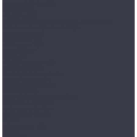
Депозитные ячейки
VALBERG DB
VALBERG DBI
Дополнительные аксессуары для сейфов
Мебельные и офисные сейфы
AIKO серия AMH
AIKO серия TM
AIKO серия TSN
AIKO серия Т
MDTB ES
VALBERG серия ASM
Детские сейфы
Огнестойкие картотеки
VALBERG серия FC
Огнестойкие сейфы
VALBERG FRS
Оружейные шкафы и сейфы
AIKO серия БЕРКУТ
AIKO серия ФИЛИН
AIKO серия ЧИРОК
JÄGER
MDTB серия ASG
TIGER