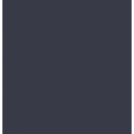
Грязезащитные покрытия
Алюминиевые решетки Брайт
Алюминиевые решетки Респект
Алюминиевые решетки Сити
Ворсовые ковры и покрытия
Грязезащитное двустороннее покрытие
&quot;Антикаблук&quot;
Прессованный решетчатый настил
Дизайн радиаторы
Arbonia
RETROstyle
Velar
Zehnder
Charleston
Запорная и регулирующая арматура
КЗТО «РАДИАТОР»
Люки под плитку
Мойки и смесители
Аксессуары к мойкам и смесителям Schock
Дозаторы
Измельчители пищевых отходов
Корзины и Коландеры для посуды
Принадлежности к мойкам
Разделочные доски