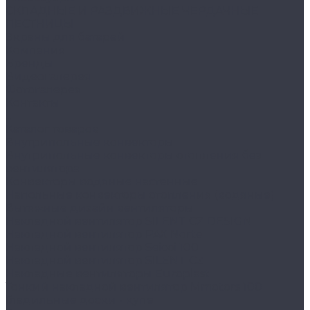
СКЛАДНЫЕ И РАЗДВИЖНЫЕ ЧЕРДАЧНЫЕ
ЛЕСТНИЦЫ
Экраны для батарей
Компания
Бренды
Видеогалерея
Фотогалерея
Контакты
...
Каталог товаров
Внутрипольные конвекторы
Внутрипольные конвекторы отопления без
вентилятора
Конвекторы водяные настенные
Напольные конвекторы отопления (водяные)
Вытяжные дизайн вентиляторы
Накладной вентилятор SILENT CZ DESIGN
Накладной вентилятор PAX Norte
Накладной вентилятор Seicoi 100
Накладной вентилятор SILENT CZ
Накладные вентиляторы Europlast
Тонкий накладной вентилятор Mmotors 100
Гладильные доски - купе