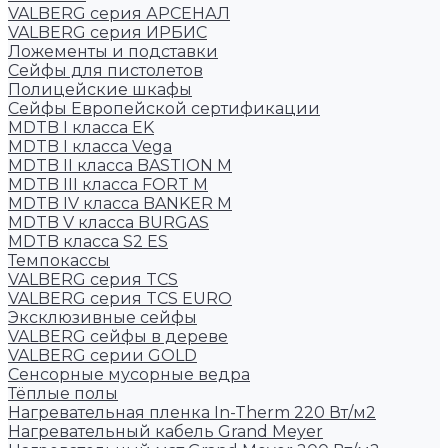
VALBERG серия АРСЕНАЛ
VALBERG серия ИРБИС
Ложементы и подставки
Сейфы для пистолетов
Полицейские шкафы
Сейфы Европейской сертификации
MDTB I класса EK
MDTB I класса Vega
MDTB II класса BASTION M
MDTB III класса FORT M
MDTB IV класса BANKER M
MDTB V класса BURGAS
MDTB класса S2 ES
Темпокассы
VALBERG серия TCS
VALBERG серия TCS EURO
Эксклюзивные сейфы
VALBERG сейфы в дереве
VALBERG серии GOLD
Сенсорные мусорные ведра
Тёплые полы
Нагревательная пленка In-Therm 220 Вт/м2
Нагревательный кабель Grand Meyer