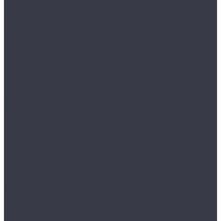
ПРАКТИК
Бухгалтерские шкафы
AIKO
Индивидуальные шкафы кассира
ПРАКТИК
Картотеки
NOBILIS
Подвесные папки
ПРАКТИК
Картотеки больших форматов
ПРАКТИК
Многоящичные шкафы
ПРАКТИК
Огнестойкие шкафы
Скамейки, подставки, цоколи и опоры
Опоры и цоколи для серии ML
Скамейки и подставки для серии LS
Тумбы мобильные
ПРАКТИК
Тумбы офисные серии NP
Шкафы для офиса
VALBERG
ПРАКТИК
ПРАКТИК AMT