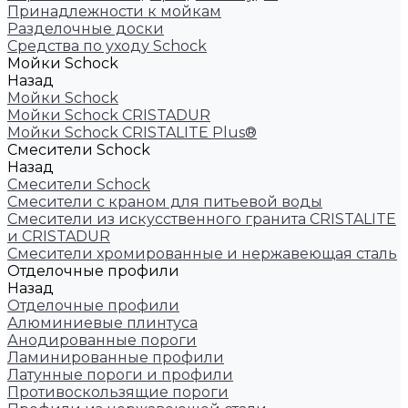
Принадлежности к мойкам
Разделочные доски
Средства по уходу Schock
Мойки Schock
Назад
Мойки Schock
Мойки Schock CRISTADUR
Мойки Schock CRISTALITE Plus®
Смесители Schock
Назад
Смесители Schock
Cмесители с краном для питьевой воды
Смесители из искуcственного гранита CRISTALITE
и CRISTADUR
Смесители хромированные и нержавеющая сталь
Отделочные профили
Назад
Отделочные профили
Алюминиевые плинтуса
Анодированные пороги
Ламинированные профили
Латунные пороги и профили
Противоскользящие пороги