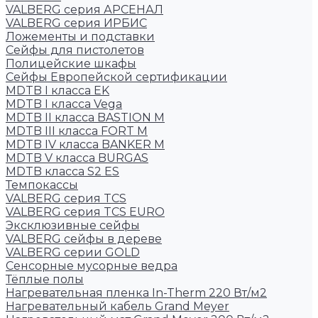
VALBERG серия АРСЕНАЛ
VALBERG серия ИРБИС
Ложементы и подставки
Сейфы для пистолетов
Полицейские шкафы
Сейфы Европейской сертификации
MDTB I класса EK
MDTB I класса Vega
MDTB II класса BASTION M
MDTB III класса FORT M
MDTB IV класса BANKER M
MDTB V класса BURGAS
MDTB класса S2 ES
Темпокассы
VALBERG серия TCS
VALBERG серия TCS EURO
Эксклюзивные сейфы
VALBERG сейфы в дереве
VALBERG серии GOLD
Сенсорные мусорные ведра
Тёплые полы
Нагревательная пленка In-Therm 220 Вт/м2
Нагревательный кабель Grand Meyer