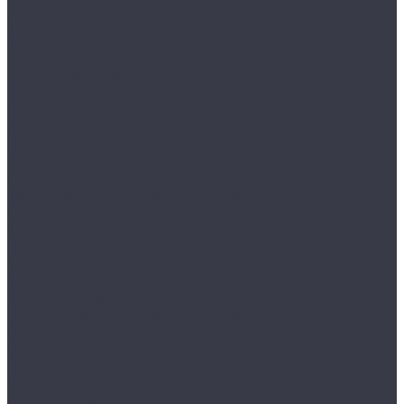
Аксессуары к мойкам и смесителям Schock
Мойки Schock
Смесители Schock
Отделочные профили
Алюминиевые плинтуса
Анодированные пороги
Ламинированные профили
Латунные пороги и профили
Полотенцесушители
Электрические полотенцесушители АРГО
кабельного типа
Сейфы и металлическая мебель
Металлическая мебель
Металлические стеллажи
Производственная мебель
Сейфы
Сенсорные мусорные ведра
Тёплые полы
Нагревательная пленка In-Therm 220 Вт/м2
Нагревательный кабель Grand Meyer
Нагревательный мат Grand Meyer 200 Вт/м2
Нагревательный мат Heat*n*Warm 170Вт/м2
Чердачные лестницы
Аксессуары