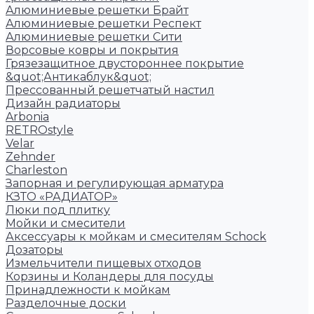
Алюминиевые решетки Брайт
Алюминиевые решетки Респект
Алюминиевые решетки Сити
Ворсовые ковры и покрытия
Грязезащитное двустороннее покрытие
&quot;Антикаблук&quot;
Прессованный решетчатый настил
Дизайн радиаторы
Arbonia
RETROstyle
Velar
Zehnder
Charleston
Запорная и регулирующая арматура
КЗТО «РАДИАТОР»
Люки под плитку
Мойки и смесители
Аксессуары к мойкам и смесителям Schock
Дозаторы
Измельчители пищевых отходов
Корзины и Коландеры для посуды
Принадлежности к мойкам
Разделочные доски