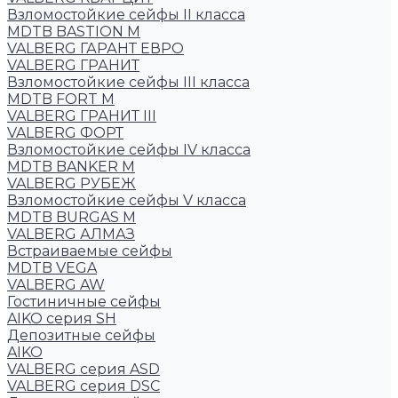
Взломостойкие сейфы II класса
MDTB BASTION M
VALBERG ГАРАНТ ЕВРО
VALBERG ГРАНИТ
Взломостойкие сейфы III класса
MDTB FORT M
VALBERG ГРАНИТ III
VALBERG ФОРТ
Взломостойкие сейфы IV класса
MDTB BANKER M
VALBERG РУБЕЖ
Взломостойкие сейфы V класса
MDTB BURGAS M
VALBERG АЛМАЗ
Встраиваемые сейфы
MDTB VEGA
VALBERG AW
Гостиничные сейфы
AIKO серия SH
Депозитные сейфы
AIKO
VALBERG серия ASD
VALBERG серия DSC