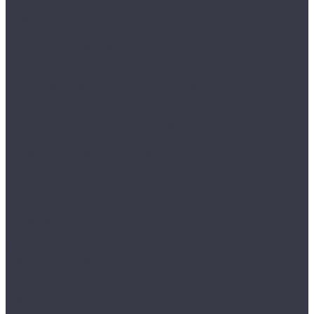
Шкафы для раздевалок (локеры)
ПРАКТИК cерия LS Стандарт
ПРАКТИК серия LS Шкафы для сумок Стандарт
ПРАКТИК серия ML Усиленные
Шкафы универсальные
Металлические стеллажи
ES легкие стеллажи (120 кг на секцию)
MS Hard (1000 кг на секцию)
MS Pro (до 4000 кг на секцию)
MS Standart (500 кг на секцию)
MS Strong (750 кг на секцию)
Производственная мебель
Cпециализированная мебель
Cушильные шкафы
ВЕТЕРОК
НОРД
САХАРА
ЦИКЛОН
Аксессуары на экран
Верстаки серии EXPERT WS
Верстаки серии Garage
Верстаки серии MASTER
Верстаки серии Profi W
Стулья промышленные