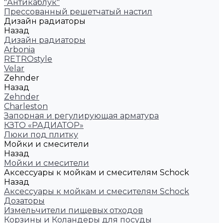
"Антикаблук"
Прессованный решетчатый настил
Дизайн радиаторы
Назад
Дизайн радиаторы
Arbonia
RETROstyle
Velar
Zehnder
Назад
Zehnder
Charleston
Запорная и регулирующая арматура
КЗТО «РАДИАТОР»
Люки под плитку
Мойки и смесители
Назад
Мойки и смесители
Аксессуары к мойкам и смесителям Schock
Назад
Аксессуары к мойкам и смесителям Schock
Дозаторы
Измельчители пищевых отходов
Корзины и Коландеры для посуды