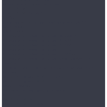
Тележки инструментальные
ПРАКТИК WDS
ПРАКТИК WDS HARD
Тумбы
Тяжелые модульные шкафы серии HARD
HARD 1000
HARD 2000
Шкафы инструментальные легкие ТС
Шкафы инструментальные TC-1095
Шкафы инструментальные TC-1995
Шкафы инструментальные ТС-1947
Шкафы инструментальные ТС-1995/2
Шкафы инструментальные тяжелые AMH TC
Сейфы
Cочетающие огнестойкость и устойчивость к
взлому
VALBERG серия ГАРАНТ ЕВРО
VALBERG серия ГАРАНТ
SMART-сейфы
Взломостойкие сейфы I класса
MDTB EK
VALBERG КАРАТ
VALBERG КАРАТ new