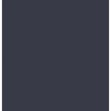
VALBERG
VALBERG серия АРСЕНАЛ
VALBERG серия ИРБИС
Ложементы и подставки
Сейфы для пистолетов
Полицейские шкафы
Сейфы Европейской сертификации
MDTB I класса EK
MDTB I класса Vega
MDTB II класса BASTION M
MDTB III класса FORT M
MDTB IV класса BANKER M
MDTB V класса BURGAS
MDTB класса S2 ES
Темпокассы
VALBERG серия TCS
VALBERG серия TCS EURO
Эксклюзивные сейфы
VALBERG сейфы в дереве
VALBERG серии GOLD
Сенсорные мусорные ведра
Тёплые полы
Нагревательная пленка In-Therm 220 Вт/м2
Нагревательный кабель Grand Meyer