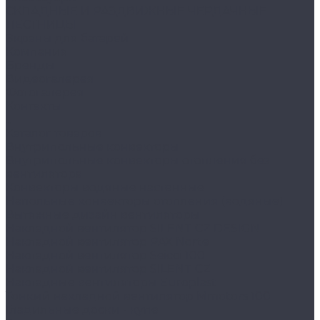
СКЛАДНЫЕ И РАЗДВИЖНЫЕ ЧЕРДАЧНЫЕ
ЛЕСТНИЦЫ
Экраны для батарей
Компания
Бренды
Видеогалерея
Фотогалерея
Контакты
...
Каталог товаров
Внутрипольные конвекторы
Внутрипольные конвекторы отопления без
вентилятора
Конвекторы водяные настенные
Напольные конвекторы отопления (водяные)
Вытяжные дизайн вентиляторы
Накладной вентилятор SILENT CZ DESIGN
Накладной вентилятор PAX Norte
Накладной вентилятор Seicoi 100
Накладной вентилятор SILENT CZ
Накладные вентиляторы Europlast
Тонкий накладной вентилятор Mmotors 100
Гладильные доски - купе