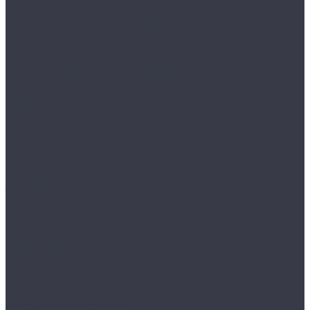
Грязезащитные покрытия
Алюминиевые решетки Брайт
Алюминиевые решетки Респект
Алюминиевые решетки Сити
Ворсовые ковры и покрытия
Грязезащитное двустороннее покрытие
&quot;Антикаблук&quot;
Прессованный решетчатый настил
Дизайн радиаторы
Arbonia
RETROstyle
Velar
Zehnder
Charleston
Запорная и регулирующая арматура
КЗТО «РАДИАТОР»
Люки под плитку
Мойки и смесители
Аксессуары к мойкам и смесителям Schock
Дозаторы
Измельчители пищевых отходов
Корзины и Коландеры для посуды
Принадлежности к мойкам
Разделочные доски