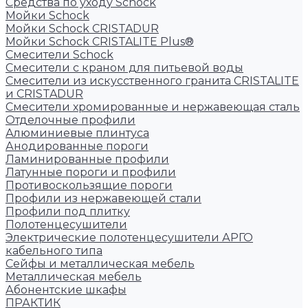
Средства по уходу Schock
Мойки Schock
Мойки Schock CRISTADUR
Мойки Schock CRISTALITE Plus®
Смесители Schock
Cмесители с краном для питьевой воды
Смесители из искуcственного гранита CRISTALITE
и CRISTADUR
Смесители хромированные и нержавеющая сталь
Отделочные профили
Алюминиевые плинтуса
Анодированные пороги
Ламинированные профили
Латунные пороги и профили
Противоскользящие пороги
Профили из нержавеющей стали
Профили под плитку
Полотенцесушители
Электрические полотенцесушители АРГО
кабельного типа
Сейфы и металлическая мебель
Металлическая мебель
Абонентские шкафы
ПРАКТИК