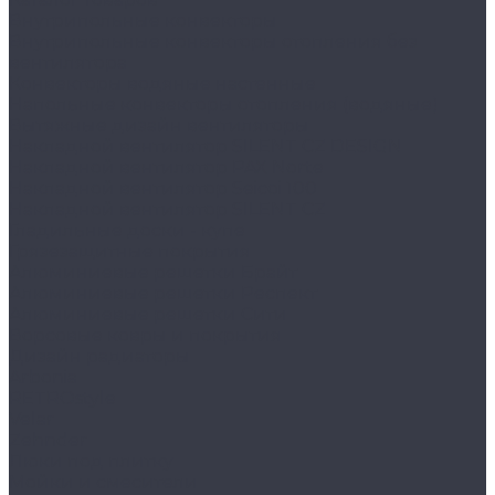
Внутрипольные конвекторы
Внутрипольные конвекторы отопления без
вентилятора
Конвекторы водяные настенные
Напольные конвекторы отопления (водяные)
Вытяжные дизайн вентиляторы
Накладной вентилятор SILENT CZ DESIGN
Накладной вентилятор PAX Norte
Накладной вентилятор Seicoi 100
Накладной вентилятор SILENT CZ
Гладильные доски - купе
Грязезащитные покрытия
Алюминиевые решетки Брайт
Алюминиевые решетки Респект
Алюминиевые решетки Сити
Ворсовые ковры и покрытия
Дизайн радиаторы
Arbonia
RETROstyle
Velar
Zehnder
Люки под плитку
Мойки и смесители