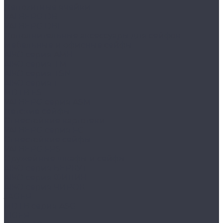
Депозитные ячейки
VALBERG DB
VALBERG DBI
Дополнительные аксессуары для сейфов
Мебельные и офисные сейфы
AIKO серия AMH
AIKO серия TM
AIKO серия TSN
AIKO серия Т
MDTB ES
VALBERG серия ASM
Детские сейфы
Огнестойкие картотеки
VALBERG серия FC
Огнестойкие сейфы
VALBERG FRS
Оружейные шкафы и сейфы
AIKO серия БЕРКУТ
AIKO серия ФИЛИН
AIKO серия ЧИРОК
JÄGER
MDTB серия ASG
TIGER