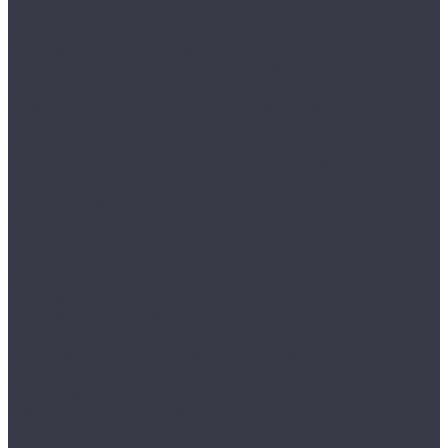
Средства по уходу Schock
Мойки Schock
Мойки Schock CRISTADUR
Мойки Schock CRISTALITE Plus®
Смесители Schock
Cмесители с краном для питьевой воды
Смесители из искуcственного гранита CRISTALITE
и CRISTADUR
Смесители хромированные и нержавеющая сталь
Отделочные профили
Алюминиевые плинтуса
Анодированные пороги
Ламинированные профили
Латунные пороги и профили
Противоскользящие пороги
Профили из нержавеющей стали
Профили под плитку
Полотенцесушители
Электрические полотенцесушители АРГО
кабельного типа
Сейфы и металлическая мебель
Металлическая мебель
Абонентские шкафы