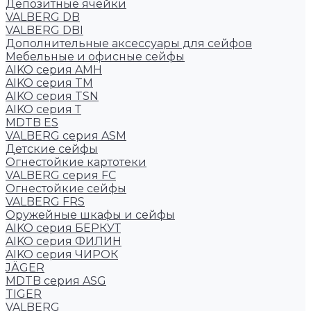
Депозитные ячейки
VALBERG DB
VALBERG DBI
Дополнительные аксессуары для сейфов
Мебельные и офисные сейфы
AIKO серия AMH
AIKO серия TM
AIKO серия TSN
AIKO серия Т
MDTB ES
VALBERG серия ASM
Детские сейфы
Огнестойкие картотеки
VALBERG серия FC
Огнестойкие сейфы
VALBERG FRS
Оружейные шкафы и сейфы
AIKO серия БЕРКУТ
AIKO серия ФИЛИН
AIKO серия ЧИРОК
JÄGER
MDTB серия ASG
TIGER
VALBERG