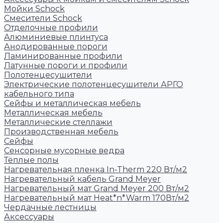
Мойки Schock
Смесители Schock
Отделочные профили
Алюминиевые плинтуса
Анодированные пороги
Ламинированные профили
Латунные пороги и профили
Полотенцесушители
Электрические полотенцесушители АРГО
кабельного типа
Сейфы и металлическая мебель
Металлическая мебель
Металлические стеллажи
Производственная мебель
Сейфы
Сенсорные мусорные ведра
Тёплые полы
Нагревательная пленка In-Therm 220 Вт/м2
Нагревательный кабель Grand Meyer
Нагревательный мат Grand Meyer 200 Вт/м2
Нагревательный мат Heat*n*Warm 170Вт/м2
Чердачные лестницы
Аксессуары