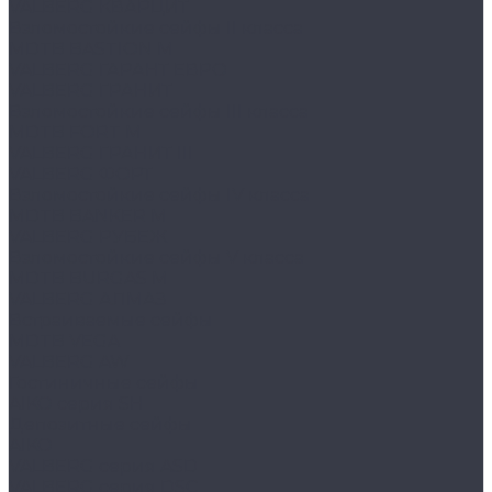
VALBERG КВАРЦИТ
Взломостойкие сейфы II класса
MDTB BASTION M
VALBERG ГАРАНТ ЕВРО
VALBERG ГРАНИТ
Взломостойкие сейфы III класса
MDTB FORT M
VALBERG ГРАНИТ III
VALBERG ФОРТ
Взломостойкие сейфы IV класса
MDTB BANKER M
VALBERG РУБЕЖ
Взломостойкие сейфы V класса
MDTB BURGAS M
VALBERG АЛМАЗ
Встраиваемые сейфы
MDTB VEGA
VALBERG AW
Гостиничные сейфы
AIKO серия SH
Депозитные сейфы
AIKO
VALBERG серия ASD
VALBERG серия DSC