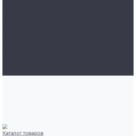
Нагревательный мат Grand Meyer 200 Вт/м2
Нагревательный мат Heat*n*Warm 170Вт/м2
терморегуляторы
Чердачные лестницы
Аксессуары
СКЛАДНЫЕ И РАЗДВИЖНЫЕ ЧЕРДАЧНЫЕ
ЛЕСТНИЦЫ
Экраны для батарей
Компания
Бренды
Видеогалерея
Фотогалерея
Контакты
Каталог товаров