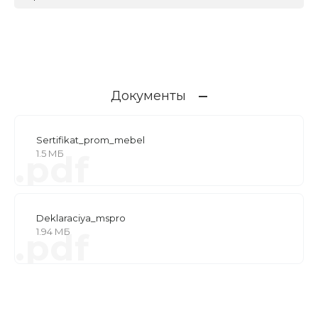
Документы
Sertifikat_prom_mebel
1.5 МБ
.pdf
Deklaraciya_mspro
1.94 МБ
.pdf