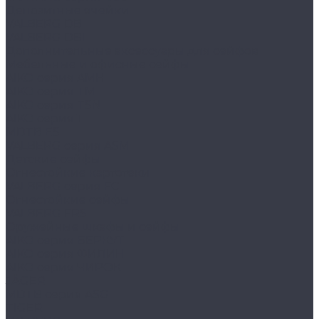
Депозитные ячейки
VALBERG DB
VALBERG DBI
Дополнительные аксессуары для сейфов
Мебельные и офисные сейфы
AIKO серия AMH
AIKO серия TM
AIKO серия TSN
AIKO серия Т
MDTB ES
VALBERG серия ASM
Детские сейфы
Огнестойкие картотеки
VALBERG серия FC
Огнестойкие сейфы
VALBERG FRS
Оружейные шкафы и сейфы
AIKO серия БЕРКУТ
AIKO серия ФИЛИН
AIKO серия ЧИРОК
JÄGER
MDTB серия ASG
TIGER