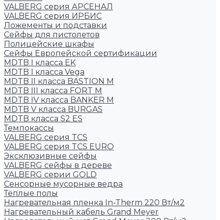
VALBERG серия АРСЕНАЛ
VALBERG серия ИРБИС
Ложементы и подставки
Сейфы для пистолетов
Полицейские шкафы
Сейфы Европейской сертификации
MDTB I класса EK
MDTB I класса Vega
MDTB II класса BASTION M
MDTB III класса FORT M
MDTB IV класса BANKER M
MDTB V класса BURGAS
MDTB класса S2 ES
Темпокассы
VALBERG серия TCS
VALBERG серия TCS EURO
Эксклюзивные сейфы
VALBERG сейфы в дереве
VALBERG серии GOLD
Сенсорные мусорные ведра
Тёплые полы
Нагревательная пленка In-Therm 220 Вт/м2
Нагревательный кабель Grand Meyer