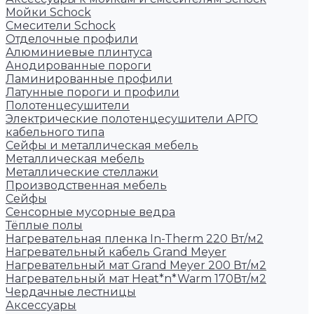
Мойки Schock
Смесители Schock
Отделочные профили
Алюминиевые плинтуса
Анодированные пороги
Ламинированные профили
Латунные пороги и профили
Полотенцесушители
Электрические полотенцесушители АРГО
кабельного типа
Сейфы и металлическая мебель
Металлическая мебель
Металлические стеллажи
Производственная мебель
Сейфы
Сенсорные мусорные ведра
Тёплые полы
Нагревательная пленка In-Therm 220 Вт/м2
Нагревательный кабель Grand Meyer
Нагревательный мат Grand Meyer 200 Вт/м2
Нагревательный мат Heat*n*Warm 170Вт/м2
Чердачные лестницы
Аксессуары