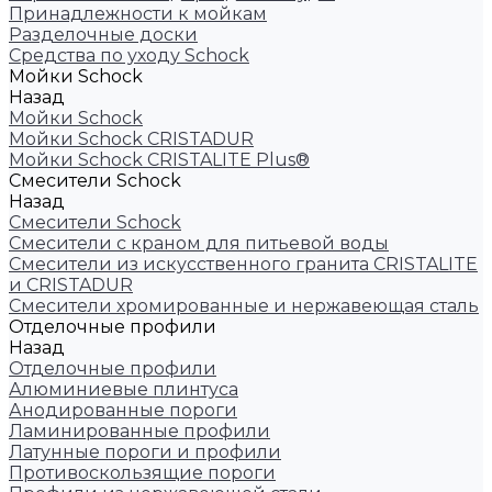
Принадлежности к мойкам
Разделочные доски
Средства по уходу Schock
Мойки Schock
Назад
Мойки Schock
Мойки Schock CRISTADUR
Мойки Schock CRISTALITE Plus®
Смесители Schock
Назад
Смесители Schock
Cмесители с краном для питьевой воды
Смесители из искуcственного гранита CRISTALITE
и CRISTADUR
Смесители хромированные и нержавеющая сталь
Отделочные профили
Назад
Отделочные профили
Алюминиевые плинтуса
Анодированные пороги
Ламинированные профили
Латунные пороги и профили
Противоскользящие пороги