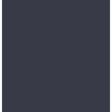
ПРАКТИК
Бухгалтерские шкафы
AIKO
Индивидуальные шкафы кассира
ПРАКТИК
Картотеки
NOBILIS
Подвесные папки
ПРАКТИК
Картотеки больших форматов
ПРАКТИК
Многоящичные шкафы
ПРАКТИК
Огнестойкие шкафы
Скамейки, подставки, цоколи и опоры
Опоры и цоколи для серии ML
Скамейки и подставки для серии LS
Тумбы мобильные
ПРАКТИК
Тумбы офисные серии NP
Шкафы для офиса
VALBERG
ПРАКТИК
ПРАКТИК AMT