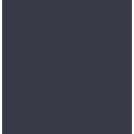
Грязезащитные покрытия
Алюминиевые решетки Брайт
Алюминиевые решетки Респект
Алюминиевые решетки Сити
Ворсовые ковры и покрытия
Грязезащитное двустороннее покрытие
&quot;Антикаблук&quot;
Прессованный решетчатый настил
Дизайн радиаторы
Arbonia
RETROstyle
Velar
Zehnder
Charleston
Запорная и регулирующая арматура
КЗТО «РАДИАТОР»
Люки под плитку
Мойки и смесители
Аксессуары к мойкам и смесителям Schock
Дозаторы
Измельчители пищевых отходов
Корзины и Коландеры для посуды
Принадлежности к мойкам
Разделочные доски