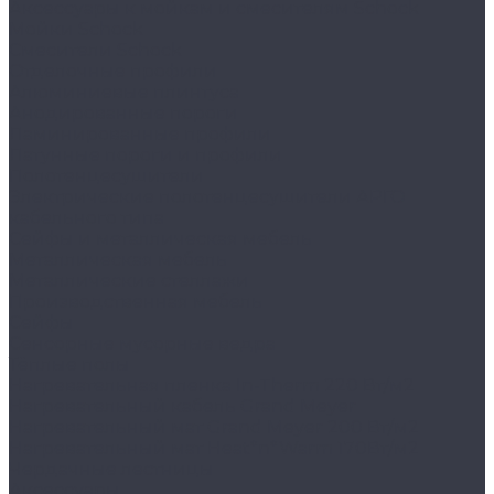
Аксессуары к мойкам и смесителям Schock
Мойки Schock
Смесители Schock
Отделочные профили
Алюминиевые плинтуса
Анодированные пороги
Ламинированные профили
Латунные пороги и профили
Полотенцесушители
Электрические полотенцесушители АРГО
кабельного типа
Сейфы и металлическая мебель
Металлическая мебель
Металлические стеллажи
Производственная мебель
Сейфы
Сенсорные мусорные ведра
Тёплые полы
Нагревательная пленка In-Therm 220 Вт/м2
Нагревательный кабель Grand Meyer
Нагревательный мат Grand Meyer 200 Вт/м2
Нагревательный мат Heat*n*Warm 170Вт/м2
Чердачные лестницы
Аксессуары