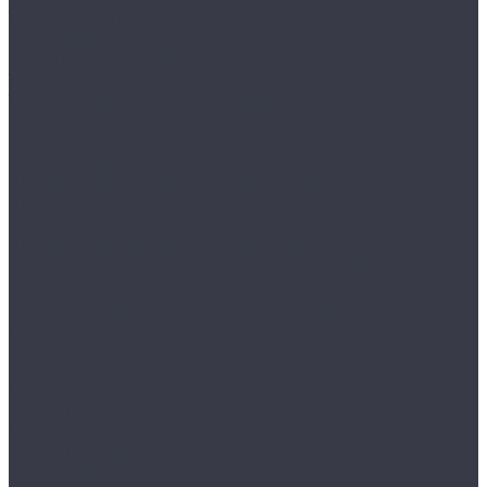
Тележки инструментальные
ПРАКТИК WDS
ПРАКТИК WDS HARD
Тумбы
Тяжелые модульные шкафы серии HARD
HARD 1000
HARD 2000
Шкафы инструментальные легкие ТС
Шкафы инструментальные TC-1095
Шкафы инструментальные TC-1995
Шкафы инструментальные ТС-1947
Шкафы инструментальные ТС-1995/2
Шкафы инструментальные тяжелые AMH TC
Сейфы
Cочетающие огнестойкость и устойчивость к
взлому
VALBERG серия ГАРАНТ ЕВРО
VALBERG серия ГАРАНТ
SMART-сейфы
Взломостойкие сейфы I класса
MDTB EK
VALBERG КАРАТ
VALBERG КАРАТ new