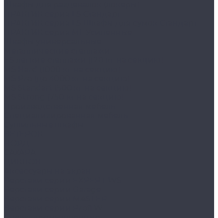
Шкафы для раздевалок (локеры)
ПРАКТИК cерия LS Стандарт
ПРАКТИК серия LS Шкафы для сумок Стандарт
ПРАКТИК серия ML Усиленные
Шкафы универсальные
Металлические стеллажи
ES легкие стеллажи (120 кг на секцию)
MS Hard (1000 кг на секцию)
MS Pro (до 4000 кг на секцию)
MS Standart (500 кг на секцию)
MS Strong (750 кг на секцию)
Производственная мебель
Cпециализированная мебель
Cушильные шкафы
ВЕТЕРОК
НОРД
САХАРА
ЦИКЛОН
Аксессуары на экран
Верстаки серии EXPERT WS
Верстаки серии Garage
Верстаки серии MASTER
Верстаки серии Profi W
Стулья промышленные