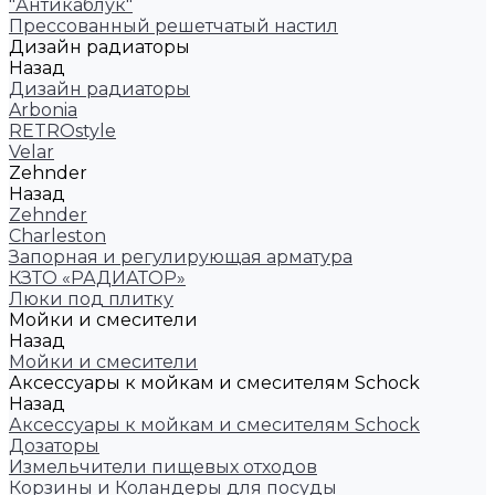
"Антикаблук"
Прессованный решетчатый настил
Дизайн радиаторы
Назад
Дизайн радиаторы
Arbonia
RETROstyle
Velar
Zehnder
Назад
Zehnder
Charleston
Запорная и регулирующая арматура
КЗТО «РАДИАТОР»
Люки под плитку
Мойки и смесители
Назад
Мойки и смесители
Аксессуары к мойкам и смесителям Schock
Назад
Аксессуары к мойкам и смесителям Schock
Дозаторы
Измельчители пищевых отходов
Корзины и Коландеры для посуды