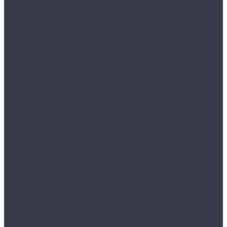
VALBERG КВАРЦИТ
Взломостойкие сейфы II класса
MDTB BASTION M
VALBERG ГАРАНТ ЕВРО
VALBERG ГРАНИТ
Взломостойкие сейфы III класса
MDTB FORT M
VALBERG ГРАНИТ III
VALBERG ФОРТ
Взломостойкие сейфы IV класса
MDTB BANKER M
VALBERG РУБЕЖ
Взломостойкие сейфы V класса
MDTB BURGAS M
VALBERG АЛМАЗ
Встраиваемые сейфы
MDTB VEGA
VALBERG AW
Гостиничные сейфы
AIKO серия SH
Депозитные сейфы
AIKO
VALBERG серия ASD
VALBERG серия DSC