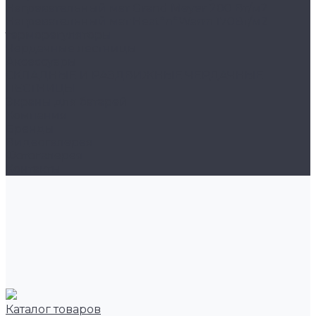
Нагревательный мат Grand Meyer 200 Вт/м2
Нагревательный мат Heat*n*Warm 170Вт/м2
терморегуляторы
Чердачные лестницы
Аксессуары
СКЛАДНЫЕ И РАЗДВИЖНЫЕ ЧЕРДАЧНЫЕ
ЛЕСТНИЦЫ
Экраны для батарей
Компания
Бренды
Видеогалерея
Фотогалерея
Контакты
Каталог товаров