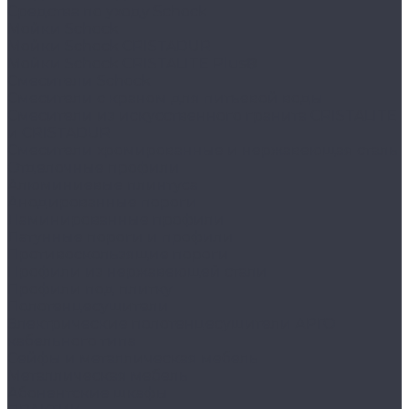
Средства по уходу Schock
Мойки Schock
Мойки Schock CRISTADUR
Мойки Schock CRISTALITE Plus®
Смесители Schock
Cмесители с краном для питьевой воды
Смесители из искуcственного гранита CRISTALITE
и CRISTADUR
Смесители хромированные и нержавеющая сталь
Отделочные профили
Алюминиевые плинтуса
Анодированные пороги
Ламинированные профили
Латунные пороги и профили
Противоскользящие пороги
Профили из нержавеющей стали
Профили под плитку
Полотенцесушители
Электрические полотенцесушители АРГО
кабельного типа
Сейфы и металлическая мебель
Металлическая мебель
Абонентские шкафы