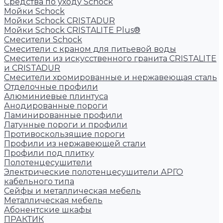
Средства по уходу Schock
Мойки Schock
Мойки Schock CRISTADUR
Мойки Schock CRISTALITE Plus®
Смесители Schock
Cмесители с краном для питьевой воды
Смесители из искуcственного гранита CRISTALITE
и CRISTADUR
Смесители хромированные и нержавеющая сталь
Отделочные профили
Алюминиевые плинтуса
Анодированные пороги
Ламинированные профили
Латунные пороги и профили
Противоскользящие пороги
Профили из нержавеющей стали
Профили под плитку
Полотенцесушители
Электрические полотенцесушители АРГО
кабельного типа
Сейфы и металлическая мебель
Металлическая мебель
Абонентские шкафы
ПРАКТИК