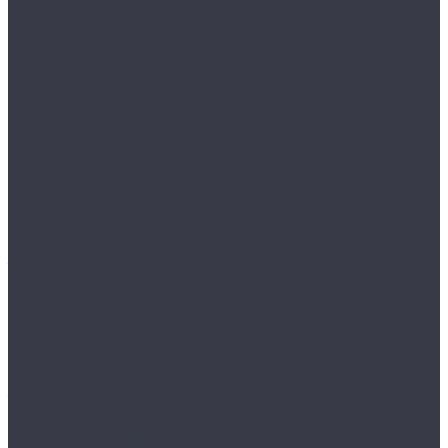
VALBERG
VALBERG серия АРСЕНАЛ
VALBERG серия ИРБИС
Ложементы и подставки
Сейфы для пистолетов
Полицейские шкафы
Сейфы Европейской сертификации
MDTB I класса EK
MDTB I класса Vega
MDTB II класса BASTION M
MDTB III класса FORT M
MDTB IV класса BANKER M
MDTB V класса BURGAS
MDTB класса S2 ES
Темпокассы
VALBERG серия TCS
VALBERG серия TCS EURO
Эксклюзивные сейфы
VALBERG сейфы в дереве
VALBERG серии GOLD
Сенсорные мусорные ведра
Тёплые полы
Нагревательная пленка In-Therm 220 Вт/м2
Нагревательный кабель Grand Meyer