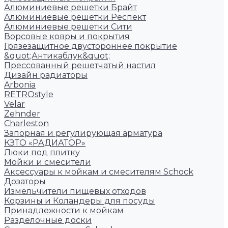
Алюминиевые решетки Брайт
Алюминиевые решетки Респект
Алюминиевые решетки Сити
Ворсовые ковры и покрытия
Грязезащитное двустороннее покрытие
&quot;Антикаблук&quot;
Прессованный решетчатый настил
Дизайн радиаторы
Arbonia
RETROstyle
Velar
Zehnder
Charleston
Запорная и регулирующая арматура
КЗТО «РАДИАТОР»
Люки под плитку
Мойки и смесители
Аксессуары к мойкам и смесителям Schock
Дозаторы
Измельчители пищевых отходов
Корзины и Коландеры для посуды
Принадлежности к мойкам
Разделочные доски