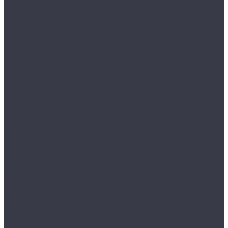
Внутрипольные конвекторы
Внутрипольные конвекторы отопления без
вентилятора
Конвекторы водяные настенные
Напольные конвекторы отопления (водяные)
Вытяжные дизайн вентиляторы
Накладной вентилятор SILENT CZ DESIGN
Накладной вентилятор PAX Norte
Накладной вентилятор Seicoi 100
Накладной вентилятор SILENT CZ
Гладильные доски - купе
Грязезащитные покрытия
Алюминиевые решетки Брайт
Алюминиевые решетки Респект
Алюминиевые решетки Сити
Ворсовые ковры и покрытия
Дизайн радиаторы
Arbonia
RETROstyle
Velar
Zehnder
Люки под плитку
Мойки и смесители