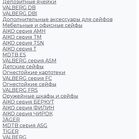
Депозитные ячейки
VALBERG DB
VALBERG DBI
Дополнительные аксессуары для сейфов
Мебельные и офисные сейфы
AIKO серия AMH
AIKO серия TM
AIKO серия TSN
AIKO серия Т
MDTB ES
VALBERG серия ASM
Детские сейфы
Огнестойкие картотеки
VALBERG серия FC
Огнестойкие сейфы
VALBERG FRS
Оружейные шкафы и сейфы
AIKO серия БЕРКУТ
AIKO серия ФИЛИН
AIKO серия ЧИРОК
JÄGER
MDTB серия ASG
TIGER
VALBERG