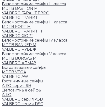
Взломостойкие сейфы II класса
MDTB BASTION M
VALBERG ГАРАНТ ЕВРО
VALBERG ГРАНИТ
Взломостойкие сейфы III класса
MDTB FORT M
VALBERG ГРАНИТ III
VALBERG ФОРТ
Взломостойкие сейфы IV класса
MDTB BANKER M
VALBERG РУБЕЖ
Взломостойкие сейфы V класса
MDTB BURGAS M
VALBERG АЛМАЗ
Встраиваемые сейфы
MDTB VEGA
VALBERG AW
Гостиничные сейфы
AIKO серия SH
Депозитные сейфы
AIKO
VALBERG серия ASD
VALBERG серия DSC