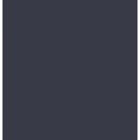
СКЛАДНЫЕ И РАЗДВИЖНЫЕ ЧЕРДАЧНЫЕ
ЛЕСТНИЦЫ
Экраны для батарей
Компания
Бренды
Видеогалерея
Фотогалерея
Контакты
...
Каталог товаров
Внутрипольные конвекторы
Внутрипольные конвекторы отопления без
вентилятора
Конвекторы водяные настенные
Напольные конвекторы отопления (водяные)
Вытяжные дизайн вентиляторы
Накладной вентилятор SILENT CZ DESIGN
Накладной вентилятор PAX Norte
Накладной вентилятор Seicoi 100
Накладной вентилятор SILENT CZ
Накладные вентиляторы Europlast
Тонкий накладной вентилятор Mmotors 100
Гладильные доски - купе