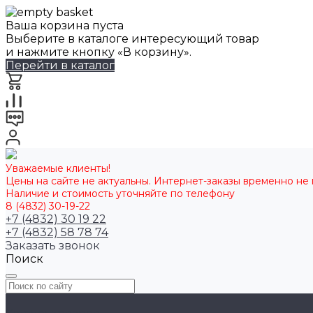
Ваша корзина пуста
Выберите в каталоге интересующий товар
и нажмите кнопку «В корзину».
Перейти в каталог
Уважаемые клиенты!
Цены на сайте не актуальны. Интернет-заказы временно не
Наличие и стоимость уточняйте по телефону
8 (4832) 30-19-22
+7 (4832) 30 19 22
+7 (4832) 58 78 74
Заказать звонок
Поиск
...