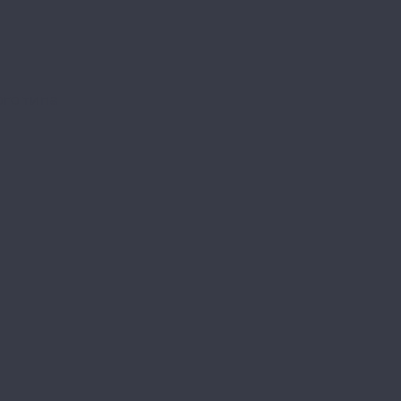
го типа