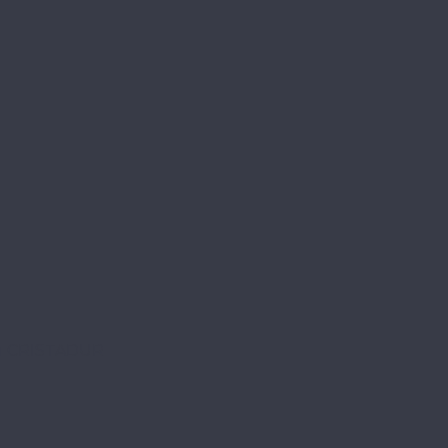
 и CRISTADUR