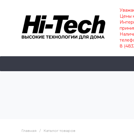
Уважа
Цены н
Интер
прини
Наличи
телеф
8 (483
Главная
/
Каталог товаров