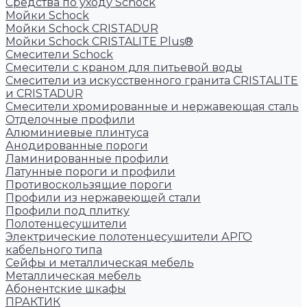
Средства по уходу Schock
Мойки Schock
Мойки Schock CRISTADUR
Мойки Schock CRISTALITE Plus®
Смесители Schock
Cмесители с краном для питьевой воды
Смесители из искуcственного гранита CRISTALITE
и CRISTADUR
Смесители хромированные и нержавеющая сталь
Отделочные профили
Алюминиевые плинтуса
Анодированные пороги
Ламинированные профили
Латунные пороги и профили
Противоскользящие пороги
Профили из нержавеющей стали
Профили под плитку
Полотенцесушители
Электрические полотенцесушители АРГО
кабельного типа
Сейфы и металлическая мебель
Металлическая мебель
Абонентские шкафы
ПРАКТИК