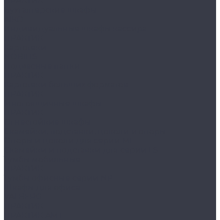
ПРАКТИК
Бухгалтерские шкафы
AIKO
Индивидуальные шкафы кассира
ПРАКТИК
Картотеки
NOBILIS
Подвесные папки
ПРАКТИК
Картотеки больших форматов
ПРАКТИК
Многоящичные шкафы
ПРАКТИК
Огнестойкие шкафы
Скамейки, подставки, цоколи и опоры
Опоры и цоколи для серии ML
Скамейки и подставки для серии LS
Тумбы мобильные
ПРАКТИК
Тумбы офисные серии NP
Шкафы для офиса
VALBERG
ПРАКТИК
ПРАКТИК AMT