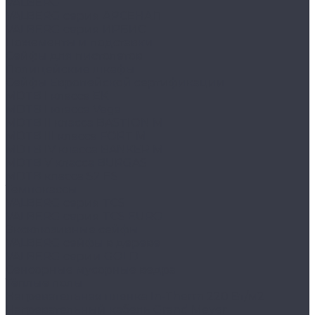
VALBERG
VALBERG серия АРСЕНАЛ
VALBERG серия ИРБИС
Ложементы и подставки
Сейфы для пистолетов
Полицейские шкафы
Сейфы Европейской сертификации
MDTB I класса EK
MDTB I класса Vega
MDTB II класса BASTION M
MDTB III класса FORT M
MDTB IV класса BANKER M
MDTB V класса BURGAS
MDTB класса S2 ES
Темпокассы
VALBERG серия TCS
VALBERG серия TCS EURO
Эксклюзивные сейфы
VALBERG сейфы в дереве
VALBERG серии GOLD
Сенсорные мусорные ведра
Тёплые полы
Нагревательная пленка In-Therm 220 Вт/м2
Нагревательный кабель Grand Meyer