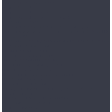
Средства по уходу Schock
Мойки Schock
Мойки Schock CRISTADUR
Мойки Schock CRISTALITE Plus®
Смесители Schock
Cмесители с краном для питьевой воды
Смесители из искуcственного гранита CRISTALITE
и CRISTADUR
Смесители хромированные и нержавеющая сталь
Отделочные профили
Алюминиевые плинтуса
Анодированные пороги
Ламинированные профили
Латунные пороги и профили
Противоскользящие пороги
Профили из нержавеющей стали
Профили под плитку
Полотенцесушители
Электрические полотенцесушители АРГО
кабельного типа
Сейфы и металлическая мебель
Металлическая мебель
Абонентские шкафы