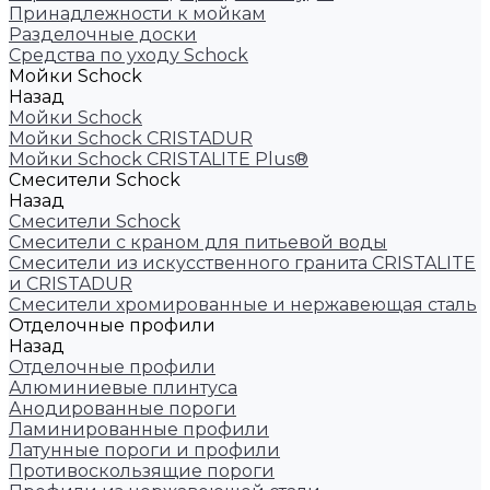
Принадлежности к мойкам
Разделочные доски
Средства по уходу Schock
Мойки Schock
Назад
Мойки Schock
Мойки Schock CRISTADUR
Мойки Schock CRISTALITE Plus®
Смесители Schock
Назад
Смесители Schock
Cмесители с краном для питьевой воды
Смесители из искуcственного гранита CRISTALITE
и CRISTADUR
Смесители хромированные и нержавеющая сталь
Отделочные профили
Назад
Отделочные профили
Алюминиевые плинтуса
Анодированные пороги
Ламинированные профили
Латунные пороги и профили
Противоскользящие пороги