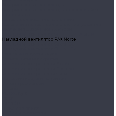
Внутрипольные конвекторы
Внутрипольные конвекторы отопления без
вентилятора
Конвекторы водяные настенные
Напольные конвекторы отопления (водяные)
Вытяжные дизайн вентиляторы
Накладной вентилятор SILENT CZ DESIGN
Накладной вентилятор PAX Norte
Накладной вентилятор Seicoi 100
Накладной вентилятор SILENT CZ
Гладильные доски - купе
Грязезащитные покрытия
Алюминиевые решетки Брайт
Алюминиевые решетки Респект
Алюминиевые решетки Сити
Ворсовые ковры и покрытия
Дизайн радиаторы
Arbonia
RETROstyle
Velar
Zehnder
Люки под плитку
Мойки и смесители