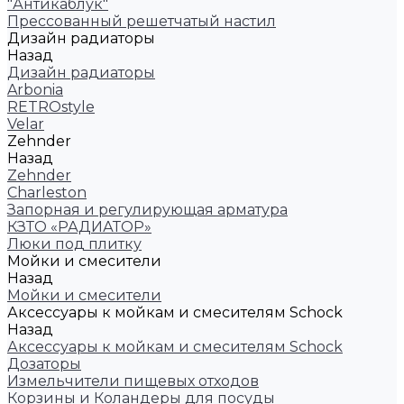
"Антикаблук"
Прессованный решетчатый настил
Дизайн радиаторы
Назад
Дизайн радиаторы
Arbonia
RETROstyle
Velar
Zehnder
Назад
Zehnder
Charleston
Запорная и регулирующая арматура
КЗТО «РАДИАТОР»
Люки под плитку
Мойки и смесители
Назад
Мойки и смесители
Аксессуары к мойкам и смесителям Schock
Назад
Аксессуары к мойкам и смесителям Schock
Дозаторы
Измельчители пищевых отходов
Корзины и Коландеры для посуды