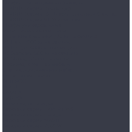
Шкафы для раздевалок (локеры)
ПРАКТИК cерия LS Стандарт
ПРАКТИК серия LS Шкафы для сумок Стандарт
ПРАКТИК серия ML Усиленные
Шкафы универсальные
Металлические стеллажи
ES легкие стеллажи (120 кг на секцию)
MS Hard (1000 кг на секцию)
MS Pro (до 4000 кг на секцию)
MS Standart (500 кг на секцию)
MS Strong (750 кг на секцию)
Производственная мебель
Cпециализированная мебель
Cушильные шкафы
ВЕТЕРОК
НОРД
САХАРА
ЦИКЛОН
Аксессуары на экран
Верстаки серии EXPERT WS
Верстаки серии Garage
Верстаки серии MASTER
Верстаки серии Profi W
Стулья промышленные