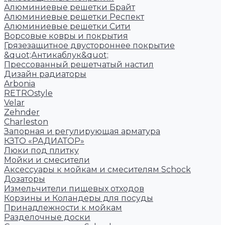
Алюминиевые решетки Брайт
Алюминиевые решетки Респект
Алюминиевые решетки Сити
Ворсовые ковры и покрытия
Грязезащитное двустороннее покрытие
&quot;Антикаблук&quot;
Прессованный решетчатый настил
Дизайн радиаторы
Arbonia
RETROstyle
Velar
Zehnder
Charleston
Запорная и регулирующая арматура
КЗТО «РАДИАТОР»
Люки под плитку
Мойки и смесители
Аксессуары к мойкам и смесителям Schock
Дозаторы
Измельчители пищевых отходов
Корзины и Коландеры для посуды
Принадлежности к мойкам
Разделочные доски