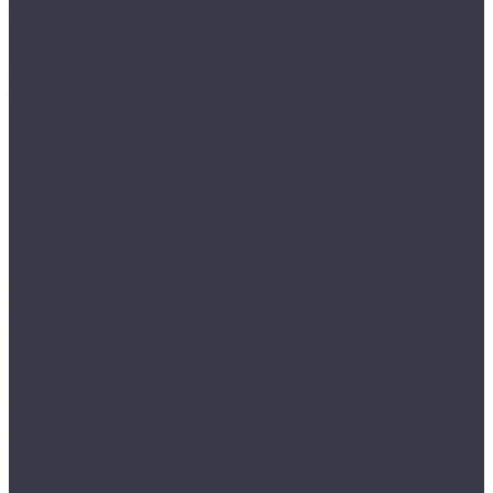
Тележки инструментальные
ПРАКТИК WDS
ПРАКТИК WDS HARD
Тумбы
Тяжелые модульные шкафы серии HARD
HARD 1000
HARD 2000
Шкафы инструментальные легкие ТС
Шкафы инструментальные TC-1095
Шкафы инструментальные TC-1995
Шкафы инструментальные ТС-1947
Шкафы инструментальные ТС-1995/2
Шкафы инструментальные тяжелые AMH TC
Сейфы
Cочетающие огнестойкость и устойчивость к
взлому
VALBERG серия ГАРАНТ ЕВРО
VALBERG серия ГАРАНТ
SMART-сейфы
Взломостойкие сейфы I класса
MDTB EK
VALBERG КАРАТ
VALBERG КАРАТ new