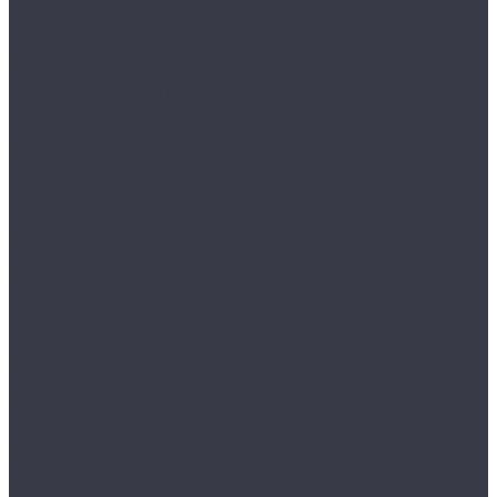
VALBERG КВАРЦИТ
Взломостойкие сейфы II класса
MDTB BASTION M
VALBERG ГАРАНТ ЕВРО
VALBERG ГРАНИТ
Взломостойкие сейфы III класса
MDTB FORT M
VALBERG ГРАНИТ III
VALBERG ФОРТ
Взломостойкие сейфы IV класса
MDTB BANKER M
VALBERG РУБЕЖ
Взломостойкие сейфы V класса
MDTB BURGAS M
VALBERG АЛМАЗ
Встраиваемые сейфы
MDTB VEGA
VALBERG AW
Гостиничные сейфы
AIKO серия SH
Депозитные сейфы
AIKO
VALBERG серия ASD
VALBERG серия DSC