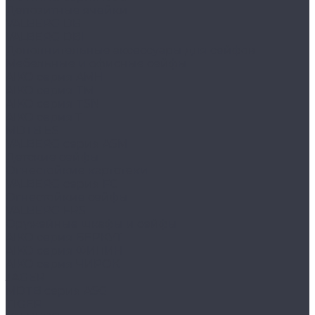
Депозитные ячейки
VALBERG DB
VALBERG DBI
Дополнительные аксессуары для сейфов
Мебельные и офисные сейфы
AIKO серия AMH
AIKO серия TM
AIKO серия TSN
AIKO серия Т
MDTB ES
VALBERG серия ASM
Детские сейфы
Огнестойкие картотеки
VALBERG серия FC
Огнестойкие сейфы
VALBERG FRS
Оружейные шкафы и сейфы
AIKO серия БЕРКУТ
AIKO серия ФИЛИН
AIKO серия ЧИРОК
JÄGER
MDTB серия ASG
TIGER