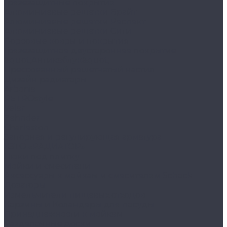
Грязезащитные покрытия
Алюминиевые решетки Брайт
Алюминиевые решетки Респект
Алюминиевые решетки Сити
Ворсовые ковры и покрытия
Грязезащитное двустороннее покрытие
&quot;Антикаблук&quot;
Прессованный решетчатый настил
Дизайн радиаторы
Arbonia
RETROstyle
Velar
Zehnder
Charleston
Запорная и регулирующая арматура
КЗТО «РАДИАТОР»
Люки под плитку
Мойки и смесители
Аксессуары к мойкам и смесителям Schock
Дозаторы
Измельчители пищевых отходов
Корзины и Коландеры для посуды
Принадлежности к мойкам
Разделочные доски