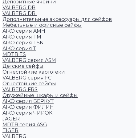
Депозитные ячейки
VALBERG DB
VALBERG DBI
Дополнительные аксессуары для сейфов
Мебельные и офисные сейфы
AIKO серия AMH
AIKO серия TM
AIKO серия TSN
AIKO серия Т
MDTB ES
VALBERG серия ASM
Детские сейфы
Огнестойкие картотеки
VALBERG серия FC
Огнестойкие сейфы
VALBERG FRS
Оружейные шкафы и сейфы
AIKO серия БЕРКУТ
AIKO серия ФИЛИН
AIKO серия ЧИРОК
JÄGER
MDTB серия ASG
TIGER
VALBERG