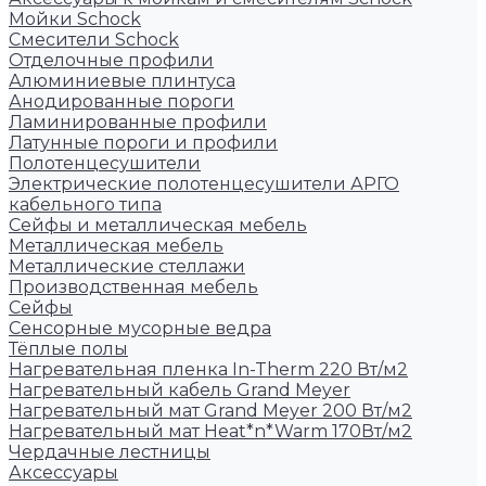
Мойки Schock
Смесители Schock
Отделочные профили
Алюминиевые плинтуса
Анодированные пороги
Ламинированные профили
Латунные пороги и профили
Полотенцесушители
Электрические полотенцесушители АРГО
кабельного типа
Сейфы и металлическая мебель
Металлическая мебель
Металлические стеллажи
Производственная мебель
Сейфы
Сенсорные мусорные ведра
Тёплые полы
Нагревательная пленка In-Therm 220 Вт/м2
Нагревательный кабель Grand Meyer
Нагревательный мат Grand Meyer 200 Вт/м2
Нагревательный мат Heat*n*Warm 170Вт/м2
Чердачные лестницы
Аксессуары