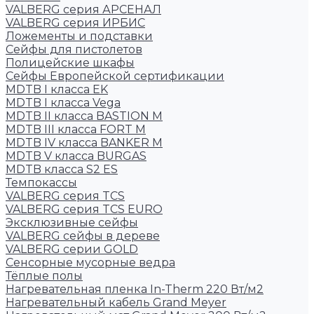
VALBERG серия АРСЕНАЛ
VALBERG серия ИРБИС
Ложементы и подставки
Сейфы для пистолетов
Полицейские шкафы
Сейфы Европейской сертификации
MDTB I класса EK
MDTB I класса Vega
MDTB II класса BASTION M
MDTB III класса FORT M
MDTB IV класса BANKER M
MDTB V класса BURGAS
MDTB класса S2 ES
Темпокассы
VALBERG серия TCS
VALBERG серия TCS EURO
Эксклюзивные сейфы
VALBERG сейфы в дереве
VALBERG серии GOLD
Сенсорные мусорные ведра
Тёплые полы
Нагревательная пленка In-Therm 220 Вт/м2
Нагревательный кабель Grand Meyer