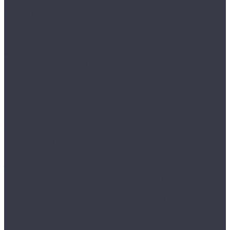
Аксессуары к мойкам и смесителям Schock
Мойки Schock
Смесители Schock
Отделочные профили
Алюминиевые плинтуса
Анодированные пороги
Ламинированные профили
Латунные пороги и профили
Полотенцесушители
Электрические полотенцесушители АРГО
кабельного типа
Сейфы и металлическая мебель
Металлическая мебель
Металлические стеллажи
Производственная мебель
Сейфы
Сенсорные мусорные ведра
Тёплые полы
Нагревательная пленка In-Therm 220 Вт/м2
Нагревательный кабель Grand Meyer
Нагревательный мат Grand Meyer 200 Вт/м2
Нагревательный мат Heat*n*Warm 170Вт/м2
Чердачные лестницы
Аксессуары