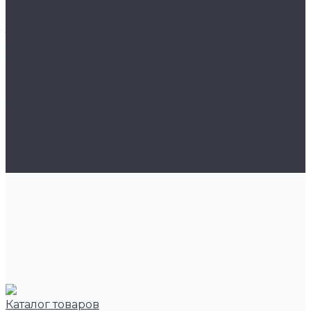
Нагревательный мат Grand Meyer 200 Вт/м2
Нагревательный мат Heat*n*Warm 170Вт/м2
терморегуляторы
Чердачные лестницы
Аксессуары
СКЛАДНЫЕ И РАЗДВИЖНЫЕ ЧЕРДАЧНЫЕ
ЛЕСТНИЦЫ
Экраны для батарей
Компания
Бренды
Видеогалерея
Фотогалерея
Контакты
Каталог товаров