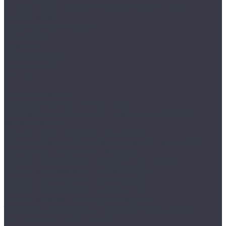
СКЛАДНЫЕ И РАЗДВИЖНЫЕ ЧЕРДАЧНЫЕ
ЛЕСТНИЦЫ
Экраны для батарей
Компания
Бренды
Видеогалерея
Фотогалерея
Контакты
...
Каталог товаров
Внутрипольные конвекторы
Внутрипольные конвекторы отопления без
вентилятора
Конвекторы водяные настенные
Напольные конвекторы отопления (водяные)
Вытяжные дизайн вентиляторы
Накладной вентилятор SILENT CZ DESIGN
Накладной вентилятор PAX Norte
Накладной вентилятор Seicoi 100
Накладной вентилятор SILENT CZ
Накладные вентиляторы Europlast
Тонкий накладной вентилятор Mmotors 100
Гладильные доски - купе