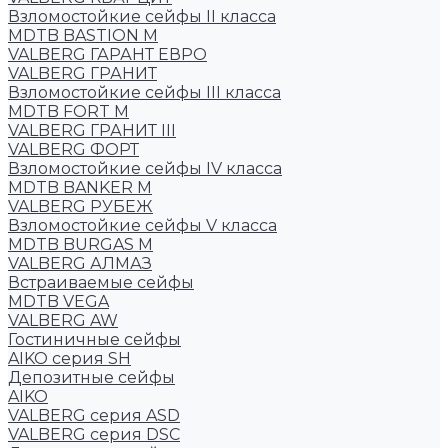
Взломостойкие сейфы II класса
MDTB BASTION M
VALBERG ГАРАНТ ЕВРО
VALBERG ГРАНИТ
Взломостойкие сейфы III класса
MDTB FORT M
VALBERG ГРАНИТ III
VALBERG ФОРТ
Взломостойкие сейфы IV класса
MDTB BANKER M
VALBERG РУБЕЖ
Взломостойкие сейфы V класса
MDTB BURGAS M
VALBERG АЛМАЗ
Встраиваемые сейфы
MDTB VEGA
VALBERG AW
Гостиничные сейфы
AIKO серия SH
Депозитные сейфы
AIKO
VALBERG серия ASD
VALBERG серия DSC