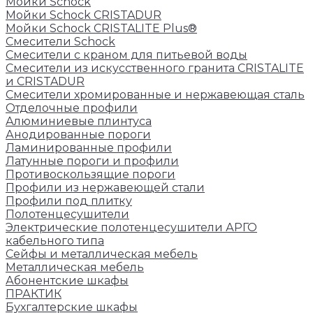
Мойки Schock
Мойки Schock CRISTADUR
Мойки Schock CRISTALITE Plus®
Смесители Schock
Cмесители с краном для питьевой воды
Смесители из искуcственного гранита CRISTALITE
и CRISTADUR
Смесители хромированные и нержавеющая сталь
Отделочные профили
Алюминиевые плинтуса
Анодированные пороги
Ламинированные профили
Латунные пороги и профили
Противоскользящие пороги
Профили из нержавеющей стали
Профили под плитку
Полотенцесушители
Электрические полотенцесушители АРГО
кабельного типа
Сейфы и металлическая мебель
Металлическая мебель
Абонентские шкафы
ПРАКТИК
Бухгалтерские шкафы