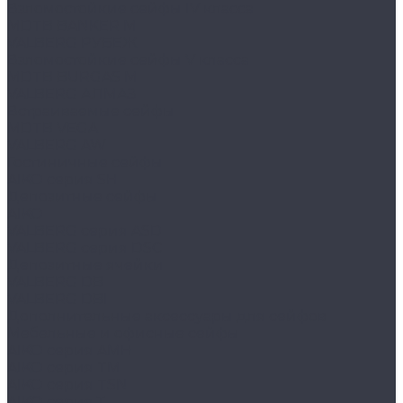
Взломостойкие сейфы IV класса
MDTB BANKER M
VALBERG РУБЕЖ
Взломостойкие сейфы V класса
MDTB BURGAS M
VALBERG АЛМАЗ
Встраиваемые сейфы
MDTB VEGA
VALBERG AW
Гостиничные сейфы
AIKO серия SH
Депозитные сейфы
AIKO
VALBERG серия ASD
VALBERG серия DSC
Депозитные ячейки
VALBERG DB
VALBERG DBI
Дополнительные аксессуары для сейфов
Мебельные и офисные сейфы
AIKO серия AMH
AIKO серия TM
AIKO серия TSN
AIKO серия Т