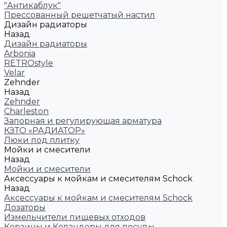
"Антикаблук"
Прессованный решетчатый настил
Дизайн радиаторы
Назад
Дизайн радиаторы
Arbonia
RETROstyle
Velar
Zehnder
Назад
Zehnder
Charleston
Запорная и регулирующая арматура
КЗТО «РАДИАТОР»
Люки под плитку
Мойки и смесители
Назад
Мойки и смесители
Аксессуары к мойкам и смесителям Schock
Назад
Аксессуары к мойкам и смесителям Schock
Дозаторы
Измельчители пищевых отходов
Корзины и Коландеры для посуды