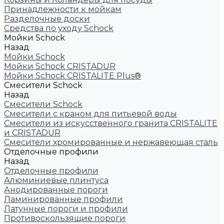
Принадлежности к мойкам
Разделочные доски
Средства по уходу Schock
Мойки Schock
Назад
Мойки Schock
Мойки Schock CRISTADUR
Мойки Schock CRISTALITE Plus®
Смесители Schock
Назад
Смесители Schock
Cмесители с краном для питьевой воды
Смесители из искуcственного гранита CRISTALITE
и CRISTADUR
Смесители хромированные и нержавеющая сталь
Отделочные профили
Назад
Отделочные профили
Алюминиевые плинтуса
Анодированные пороги
Ламинированные профили
Латунные пороги и профили
Противоскользящие пороги