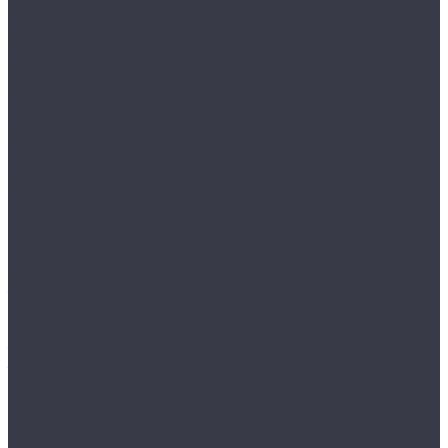
MS Standart (500 кг на секцию)
MS Strong (750 кг на секцию)
Производственная мебель
Cпециализированная мебель
Cушильные шкафы
ВЕТЕРОК
НОРД
САХАРА
ЦИКЛОН
Аксессуары на экран
Верстаки серии EXPERT WS
Верстаки серии Garage
Верстаки серии MASTER
Верстаки серии Profi W
Стулья промышленные
Тележки инструментальные
ПРАКТИК WDS
ПРАКТИК WDS HARD
Тумбы
Тяжелые модульные шкафы серии HARD
HARD 1000
HARD 2000
Шкафы инструментальные легкие ТС