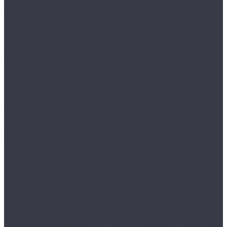
Arbonia
RETROstyle
Velar
Zehnder
Charleston
Запорная и регулирующая арматура
КЗТО «РАДИАТОР»
Люки под плитку
Мойки и смесители
Аксессуары к мойкам и смесителям Schock
Дозаторы
Измельчители пищевых отходов
Корзины и Коландеры для посуды
Принадлежности к мойкам
Разделочные доски
Средства по уходу Schock
Мойки Schock
Мойки Schock CRISTADUR
Мойки Schock CRISTALITE Plus®
Смесители Schock
Cмесители с краном для питьевой воды
Смесители из искуcственного гранита CRISTALITE
и CRISTADUR
Смесители хромированные и нержавеющая сталь