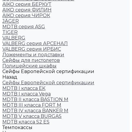
AIKO серия БЕРКУТ
AIKO серия ФИЛИН
AIKO серия ЧИРОК
JÄGER
MDTB серия ASG
TIGER
VALBERG
VALBERG серия АРСЕНАЛ
VALBERG серия ИРБИС
Ложементы и подставки
Сейфы для пистолетов
Полицейские шкафы
Сейфы Европейской сертификации
Назад
Сейфы Европейской сертификации
MDTB I класса EK
MDTB I класса Vega
MDTB II класса BASTION M
MDTB III класса FORT M
MDTB IV класса BANKER M
MDTB V класса BURGAS
MDTB класса S2 ES
Темпокассы