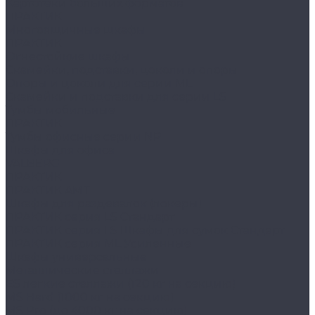
Картотеки больших форматов
ПРАКТИК
Многоящичные шкафы
ПРАКТИК
Огнестойкие шкафы
Скамейки, подставки, цоколи и опоры
Опоры и цоколи для серии ML
Скамейки и подставки для серии LS
Тумбы мобильные
ПРАКТИК
Тумбы офисные серии NP
Шкафы для офиса
VALBERG
ПРАКТИК
ПРАКТИК AMT
Шкафы для раздевалок (локеры)
ПРАКТИК cерия LS Стандарт
ПРАКТИК серия LS Шкафы для сумок Стандарт
ПРАКТИК серия ML Усиленные
Шкафы универсальные
Металлические стеллажи
ES легкие стеллажи (120 кг на секцию)
MS Hard (1000 кг на секцию)
MS Pro (до 4000 кг на секцию)