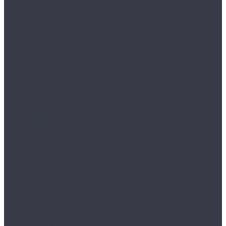
Отделочные профили
Алюминиевые плинтуса
Анодированные пороги
Ламинированные профили
Латунные пороги и профили
Противоскользящие пороги
Профили из нержавеющей стали
Профили под плитку
Полотенцесушители
Электрические полотенцесушители АРГО
кабельного типа
Сейфы и металлическая мебель
Металлическая мебель
Абонентские шкафы
ПРАКТИК
Бухгалтерские шкафы
AIKO
Индивидуальные шкафы кассира
ПРАКТИК
Картотеки
NOBILIS
Подвесные папки
ПРАКТИК