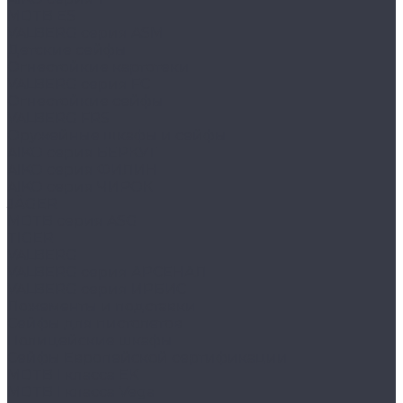
MDTB ES
VALBERG серия ASM
Детские сейфы
Огнестойкие картотеки
VALBERG серия FC
Огнестойкие сейфы
VALBERG FRS
Оружейные шкафы и сейфы
AIKO серия БЕРКУТ
AIKO серия ФИЛИН
AIKO серия ЧИРОК
JÄGER
MDTB серия ASG
TIGER
VALBERG
VALBERG серия АРСЕНАЛ
VALBERG серия ИРБИС
Ложементы и подставки
Сейфы для пистолетов
Полицейские шкафы
Сейфы Европейской сертификации
MDTB I класса EK
MDTB I класса Vega