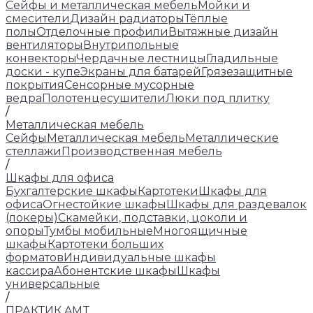
Сейфы и металлическая мебель
Мойки и
смесители
Дизайн радиаторы
Тёплые
полы
Отделочные профили
Вытяжные дизайн
вентиляторы
Внутрипольные
конвекторы
Чердачные лестницы
Гладильные
доски - купе
Экраны для батарей
Грязезащитные
покрытия
Сенсорные мусорные
ведра
Полотенцесушители
Люки под плитку
/
Металлическая мебель
Сейфы
Металлическая мебель
Металлические
стеллажи
Производственная мебель
/
Шкафы для офиса
Бухгалтерские шкафы
Картотеки
Шкафы для
офиса
Огнестойкие шкафы
Шкафы для раздевалок
(локеры)
Скамейки, подставки, цоколи и
опоры
Тумбы мобильные
Многоящичные
шкафы
Картотеки больших
форматов
Индивидуальные шкафы
кассира
Абонентские шкафы
Шкафы
универсальные
/
ПРАКТИК AMT