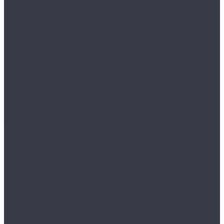
Каталог товаров
Внутрипольные конвекторы
Внутрипольные конвекторы отопления без
вентилятора
Конвекторы водяные настенные
Напольные конвекторы отопления (водяные)
Вытяжные дизайн вентиляторы
Накладной вентилятор SILENT CZ DESIGN
Накладной вентилятор PAX Norte
Накладной вентилятор Seicoi 100
Накладной вентилятор SILENT CZ
Накладные вентиляторы Europlast
Тонкий накладной вентилятор Mmotors 100
Гладильные доски - купе
Грязезащитные покрытия
Алюминиевые решетки Брайт
Алюминиевые решетки Респект
Алюминиевые решетки Сити
Ворсовые ковры и покрытия
Грязезащитное двустороннее покрытие
&quot;Антикаблук&quot;
Прессованный решетчатый настил
Дизайн радиаторы