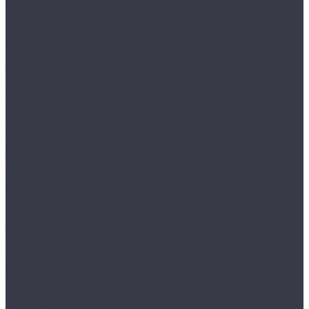
MDTB II класса BASTION M
MDTB III класса FORT M
MDTB IV класса BANKER M
MDTB V класса BURGAS
MDTB класса S2 ES
Темпокассы
VALBERG серия TCS
VALBERG серия TCS EURO
Эксклюзивные сейфы
VALBERG сейфы в дереве
VALBERG серии GOLD
Сенсорные мусорные ведра
Тёплые полы
Нагревательная пленка In-Therm 220 Вт/м2
Нагревательный кабель Grand Meyer
Нагревательный мат Grand Meyer 200 Вт/м2
Нагревательный мат Heat*n*Warm 170Вт/м2
терморегуляторы
Чердачные лестницы
Аксессуары
СКЛАДНЫЕ И РАЗДВИЖНЫЕ ЧЕРДАЧНЫЕ
ЛЕСТНИЦЫ
Экраны для батарей
Компания