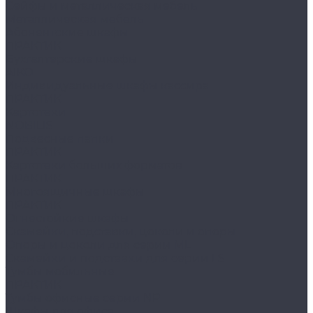
Сейфы и металлическая мебель
Металлическая мебель
Абонентские шкафы
ПРАКТИК
Бухгалтерские шкафы
AIKO
Индивидуальные шкафы кассира
ПРАКТИК
Картотеки
NOBILIS
Подвесные папки
ПРАКТИК
Картотеки больших форматов
ПРАКТИК
Многоящичные шкафы
ПРАКТИК
Огнестойкие шкафы
Скамейки, подставки, цоколи и опоры
Опоры и цоколи для серии ML
Скамейки и подставки для серии LS
Тумбы мобильные
ПРАКТИК
Тумбы офисные серии NP
Шкафы для офиса