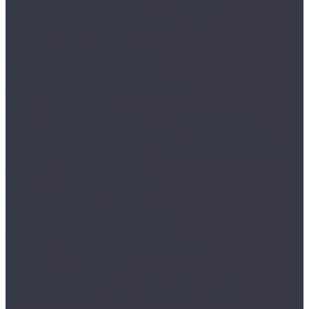
Измельчители пищевых отходов
Корзины и Коландеры для посуды
Принадлежности к мойкам
Разделочные доски
Средства по уходу Schock
Мойки Schock
Мойки Schock CRISTADUR
Мойки Schock CRISTALITE Plus®
Смесители Schock
Cмесители с краном для питьевой воды
Смесители из искуcственного гранита CRISTALITE
и CRISTADUR
Смесители хромированные и нержавеющая сталь
Отделочные профили
Алюминиевые плинтуса
Анодированные пороги
Ламинированные профили
Латунные пороги и профили
Противоскользящие пороги
Профили из нержавеющей стали
Профили под плитку
Полотенцесушители
Электрические полотенцесушители АРГО
кабельного типа