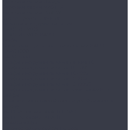
Верстаки серии Garage
Верстаки серии MASTER
Верстаки серии Profi W
Стулья промышленные
Тележки инструментальные
ПРАКТИК WDS
ПРАКТИК WDS HARD
Тумбы
Тяжелые модульные шкафы серии HARD
HARD 1000
HARD 2000
Шкафы инструментальные легкие ТС
Шкафы инструментальные TC-1095
Шкафы инструментальные TC-1995
Шкафы инструментальные ТС-1947
Шкафы инструментальные ТС-1995/2
Шкафы инструментальные тяжелые AMH TC
Сейфы
Cочетающие огнестойкость и устойчивость к
взлому
VALBERG серия ГАРАНТ ЕВРО
VALBERG серия ГАРАНТ
SMART-сейфы
Взломостойкие сейфы I класса