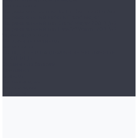
Тёплые полы
Нагревательная пленка In-Therm 220 Вт/м2
Нагревательный кабель Grand Meyer
Нагревательный мат Grand Meyer 200 Вт/м2
Нагревательный мат Heat*n*Warm 170Вт/м2
терморегуляторы
Чердачные лестницы
Аксессуары
СКЛАДНЫЕ И РАЗДВИЖНЫЕ ЧЕРДАЧНЫЕ
ЛЕСТНИЦЫ
Экраны для батарей
Компания
Бренды
Видеогалерея
Фотогалерея
Контакты