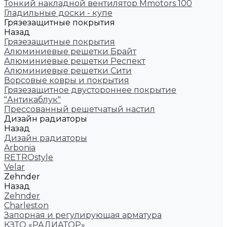
Тонкий накладной вентилятор Mmotors 100
Гладильные доски - купе
Грязезащитные покрытия
Назад
Грязезащитные покрытия
Алюминиевые решетки Брайт
Алюминиевые решетки Респект
Алюминиевые решетки Сити
Ворсовые ковры и покрытия
Грязезащитное двустороннее покрытие
"Антикаблук"
Прессованный решетчатый настил
Дизайн радиаторы
Назад
Дизайн радиаторы
Arbonia
RETROstyle
Velar
Zehnder
Назад
Zehnder
Charleston
Запорная и регулирующая арматура
КЗТО «РАДИАТОР»