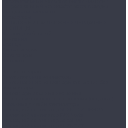
Нагревательный мат Grand Meyer 200 Вт/м2
Нагревательный мат Heat*n*Warm 170Вт/м2
Чердачные лестницы
Аксессуары
СКЛАДНЫЕ И РАЗДВИЖНЫЕ ЧЕРДАЧНЫЕ
ЛЕСТНИЦЫ
Экраны для батарей
Компания
Бренды
Видеогалерея
Фотогалерея
Контакты
...
Каталог товаров
Внутрипольные конвекторы
Внутрипольные конвекторы отопления без
вентилятора
Конвекторы водяные настенные
Напольные конвекторы отопления (водяные)
Вытяжные дизайн вентиляторы
Накладной вентилятор SILENT CZ DESIGN
Накладной вентилятор PAX Norte
Накладной вентилятор Seicoi 100
Накладной вентилятор SILENT CZ