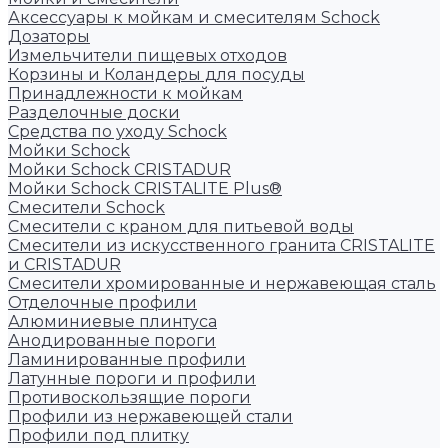
Аксессуары к мойкам и смесителям Schock
Дозаторы
Измельчители пищевых отходов
Корзины и Коландеры для посуды
Принадлежности к мойкам
Разделочные доски
Средства по уходу Schock
Мойки Schock
Мойки Schock CRISTADUR
Мойки Schock CRISTALITE Plus®
Смесители Schock
Cмесители с краном для питьевой воды
Смесители из искуcственного гранита CRISTALITE
и CRISTADUR
Смесители хромированные и нержавеющая сталь
Отделочные профили
Алюминиевые плинтуса
Анодированные пороги
Ламинированные профили
Латунные пороги и профили
Противоскользящие пороги
Профили из нержавеющей стали
Профили под плитку