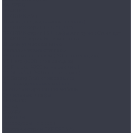
VALBERG
ПРАКТИК
ПРАКТИК AMT
Шкафы для раздевалок (локеры)
ПРАКТИК cерия LS Стандарт
ПРАКТИК серия LS Шкафы для сумок Стандарт
ПРАКТИК серия ML Усиленные
Шкафы универсальные
Металлические стеллажи
ES легкие стеллажи (120 кг на секцию)
MS Hard (1000 кг на секцию)
MS Pro (до 4000 кг на секцию)
MS Standart (500 кг на секцию)
MS Strong (750 кг на секцию)
Производственная мебель
Cпециализированная мебель
Cушильные шкафы
ВЕТЕРОК
НОРД
САХАРА
ЦИКЛОН
Аксессуары на экран
Верстаки серии EXPERT WS