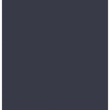
JÄGER
MDTB серия ASG
TIGER
VALBERG
VALBERG серия АРСЕНАЛ
VALBERG серия ИРБИС
Ложементы и подставки
Сейфы для пистолетов
Полицейские шкафы
Сейфы Европейской сертификации
MDTB I класса EK
MDTB I класса Vega
MDTB II класса BASTION M
MDTB III класса FORT M
MDTB IV класса BANKER M
MDTB V класса BURGAS
MDTB класса S2 ES
Темпокассы
VALBERG серия TCS
VALBERG серия TCS EURO
Эксклюзивные сейфы
VALBERG сейфы в дереве
VALBERG серии GOLD
Сенсорные мусорные ведра