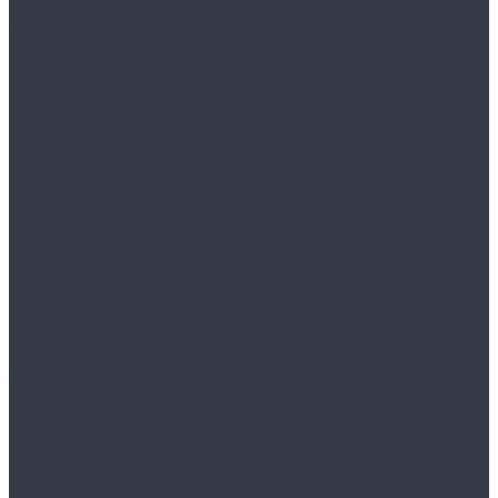
Накладные вентиляторы Europlast
Тонкий накладной вентилятор Mmotors 100
Гладильные доски - купе
Грязезащитные покрытия
Алюминиевые решетки Брайт
Алюминиевые решетки Респект
Алюминиевые решетки Сити
Ворсовые ковры и покрытия
Грязезащитное двустороннее покрытие
&quot;Антикаблук&quot;
Прессованный решетчатый настил
Дизайн радиаторы
Arbonia
RETROstyle
Velar
Zehnder
Charleston
Запорная и регулирующая арматура
КЗТО «РАДИАТОР»
Люки под плитку
Мойки и смесители
Аксессуары к мойкам и смесителям Schock
Дозаторы