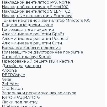
Накладной вентилятор PAX Norte
Накладной вентилятор Seicoi 100
Накладной вентилятор SILENT CZ
Накладные вентиляторы Europlast
Тонкий накладной вентилятор Mmotors 100
Гладильные доски - купе
Грязезащитные покрытия
Алюминиевые решетки Брайт
Алюминиевые решетки Респект
Алюминиевые решетки Сити
Ворсовые ковры и покрытия
Грязезащитное двустороннее покрытие
&quot;Антикаблук&quot;
Прессованный решетчатый настил
Дизайн радиаторы
Arbonia
RETROstyle
Velar
Zehnder
Charleston
Запорная и регулирующая арматура
КЗТО «РАДИАТОР»
Люки под плитку
Мойки и смесители