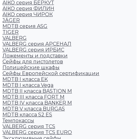
AIKO серия БЕРКУТ
AIKO серия ФИЛИН
AIKO серия ЧИРОК
JÄGER
MDTB серия ASG
TIGER
VALBERG
VALBERG серия АРСЕНАЛ
VALBERG серия ИРБИС
Ложементы и подставки
Сейфы для пистолетов
Полицейские шкафы
Сейфы Европейской сертификации
MDTB I класса EK
MDTB I класса Vega
MDTB II класса BASTION M
MDTB III класса FORT M
MDTB IV класса BANKER M
MDTB V класса BURGAS
MDTB класса S2 ES
Темпокассы
VALBERG серия TCS
VALBERG серия TCS EURO
Эксклюзивные сейфы