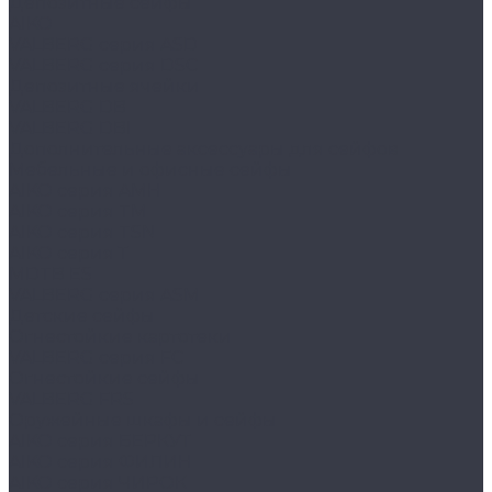
Депозитные сейфы
AIKO
VALBERG серия ASD
VALBERG серия DSC
Депозитные ячейки
VALBERG DB
VALBERG DBI
Дополнительные аксессуары для сейфов
Мебельные и офисные сейфы
AIKO серия AMH
AIKO серия TM
AIKO серия TSN
AIKO серия Т
MDTB ES
VALBERG серия ASM
Детские сейфы
Огнестойкие картотеки
VALBERG серия FC
Огнестойкие сейфы
VALBERG FRS
Оружейные шкафы и сейфы
AIKO серия БЕРКУТ
AIKO серия ФИЛИН
AIKO серия ЧИРОК