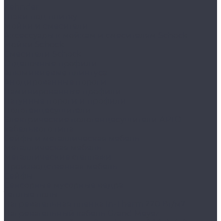
Zehnder
Люки под плитку
Мойки и смесители
Аксессуары к мойкам и смесителям Schock
Мойки Schock
Смесители Schock
Отделочные профили
Алюминиевые плинтуса
Анодированные пороги
Ламинированные профили
Латунные пороги и профили
Полотенцесушители
Электрические полотенцесушители АРГО
кабельного типа
Сейфы и металлическая мебель
Металлическая мебель
Металлические стеллажи
Производственная мебель
Сейфы
Сенсорные мусорные ведра
Тёплые полы
Нагревательная пленка In-Therm 220 Вт/м2
Нагревательный кабель Grand Meyer