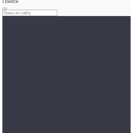
Поиск
Каталог товаров
Внутрипольные конвекторы
Внутрипольные конвекторы отопления без
вентилятора
Конвекторы водяные настенные
Напольные конвекторы отопления (водяные)
Вытяжные дизайн вентиляторы
Накладной вентилятор SILENT CZ DESIGN
Накладной вентилятор PAX Norte
Накладной вентилятор Seicoi 100
Накладной вентилятор SILENT CZ
Гладильные доски - купе
Грязезащитные покрытия
Алюминиевые решетки Брайт
Алюминиевые решетки Респект
Алюминиевые решетки Сити
Ворсовые ковры и покрытия
Дизайн радиаторы
Arbonia
RETROstyle
Velar