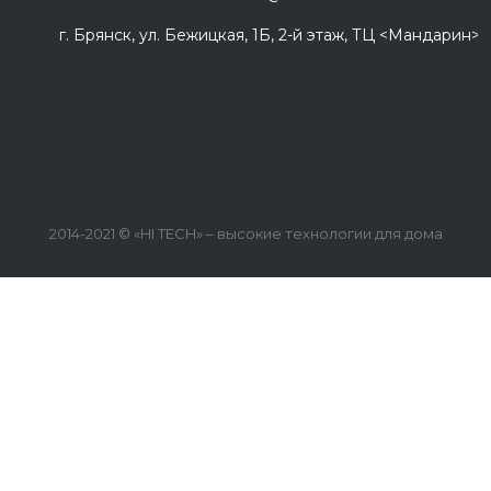
г. Брянск, ул. Бежицкая, 1Б, 2-й этаж, ТЦ <Мандарин>
2014-2021 © «HI TECH» – высокие технологии для дома