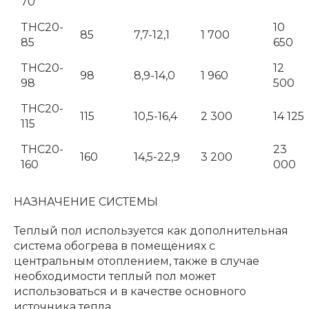
70
THC20-
10
85
7,7-12,1
1 700
85
650
THC20-
12
98
8,9-14,0
1 960
98
500
THC20-
115
10,5-16,4
2 300
14 125
115
THC20-
23
160
14,5-22,9
3 200
160
000
НАЗНАЧЕНИЕ СИСТЕМЫ
Теплый пол используется как дополнительная
система обогрева в помещениях с
центральным отоплением, также в случае
необходимости теплый пол может
использоваться и в качестве основного
источника тепла.