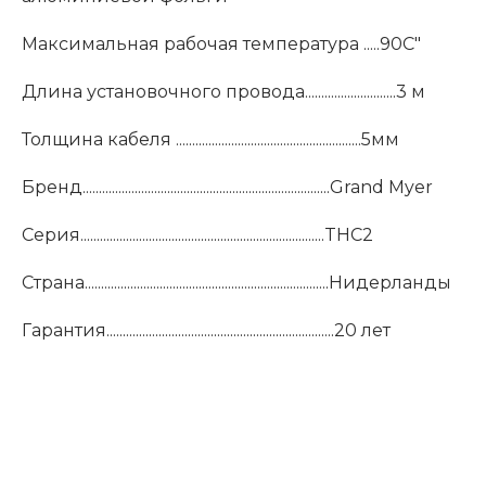
Максимальная рабочая температура .....90С"
Длина установочного провода............................3 м
Толщина кабеля .........................................................5мм
Бренд............................................................................Grand Myer
Серия...........................................................................THC2
Страна...........................................................................Нидерланды
Гарантия......................................................................20 лет