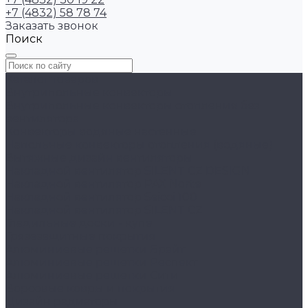
+7 (4832) 58 78 74
Заказать звонок
Поиск
Каталог товаров
Внутрипольные конвекторы
Внутрипольные конвекторы отопления без
вентилятора
Конвекторы водяные настенные
Напольные конвекторы отопления (водяные)
Вытяжные дизайн вентиляторы
Накладной вентилятор SILENT CZ DESIGN
Накладной вентилятор PAX Norte
Накладной вентилятор Seicoi 100
Накладной вентилятор SILENT CZ
Гладильные доски - купе
Грязезащитные покрытия
Алюминиевые решетки Брайт
Алюминиевые решетки Респект
Алюминиевые решетки Сити
Ворсовые ковры и покрытия
Дизайн радиаторы