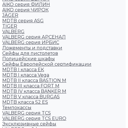
AIKO серия ФИЛИН
AIKO серия ЧИРОК
JÄGER
MDTB серия ASG
TIGER
VALBERG
VALBERG серия АРСЕНАЛ
VALBERG серия ИРБИС
Ложементы и подставки
Сейфы для пистолетов
Полицейские шкафы
Сейфы Европейской сертификации
MDTB I класса EK
MDTB I класса Vega
MDTB II класса BASTION M
MDTB III класса FORT M
MDTB IV класса BANKER M
MDTB V класса BURGAS
MDTB класса S2 ES
Темпокассы
VALBERG серия TCS
VALBERG серия TCS EURO
Эксклюзивные сейфы