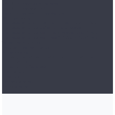
VALBERG сейфы в дереве
VALBERG серии GOLD
Сенсорные мусорные ведра
Тёплые полы
Нагревательная пленка In-Therm 220 Вт/м2
Нагревательный кабель Grand Meyer
Нагревательный мат Grand Meyer 200 Вт/м2
Нагревательный мат Heat*n*Warm 170Вт/м2
терморегуляторы
Чердачные лестницы
Аксессуары
СКЛАДНЫЕ И РАЗДВИЖНЫЕ ЧЕРДАЧНЫЕ
ЛЕСТНИЦЫ
Экраны для батарей
Компания
Бренды
Видеогалерея
Фотогалерея
Контакты