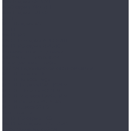
AIKO серия БЕРКУТ
AIKO серия ФИЛИН
AIKO серия ЧИРОК
JÄGER
MDTB серия ASG
TIGER
VALBERG
VALBERG серия АРСЕНАЛ
VALBERG серия ИРБИС
Ложементы и подставки
Сейфы для пистолетов
Полицейские шкафы
Сейфы Европейской сертификации
MDTB I класса EK
MDTB I класса Vega
MDTB II класса BASTION M
MDTB III класса FORT M
MDTB IV класса BANKER M
MDTB V класса BURGAS
MDTB класса S2 ES
Темпокассы
VALBERG серия TCS
VALBERG серия TCS EURO
Эксклюзивные сейфы