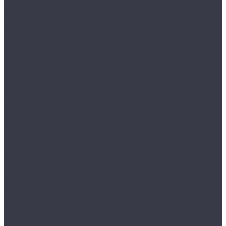
Нагревательная пленка In-Therm 220 Вт/м2
Нагревательный кабель Grand Meyer
Нагревательный мат Grand Meyer 200 Вт/м2
Нагревательный мат Heat*n*Warm 170Вт/м2
Чердачные лестницы
Аксессуары
СКЛАДНЫЕ И РАЗДВИЖНЫЕ ЧЕРДАЧНЫЕ
ЛЕСТНИЦЫ
Экраны для батарей
Компания
Бренды
Видеогалерея
Фотогалерея
Контакты
...
Каталог товаров
Внутрипольные конвекторы
Внутрипольные конвекторы отопления без
вентилятора
Конвекторы водяные настенные
Напольные конвекторы отопления (водяные)
Вытяжные дизайн вентиляторы
Накладной вентилятор SILENT CZ DESIGN