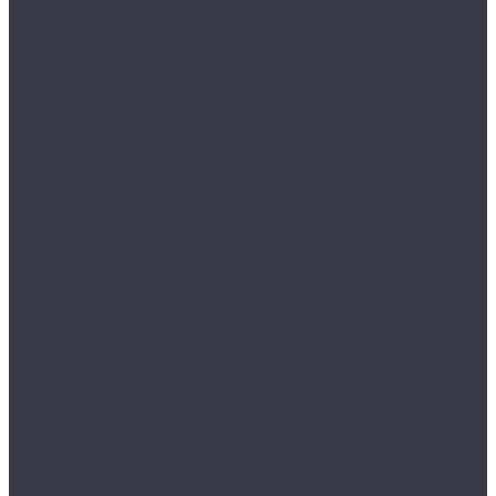
VALBERG серия ГАРАНТ
SMART-сейфы
Взломостойкие сейфы I класса
MDTB EK
VALBERG КАРАТ
VALBERG КАРАТ new
VALBERG КВАРЦИТ
Взломостойкие сейфы II класса
MDTB BASTION M
VALBERG ГАРАНТ ЕВРО
VALBERG ГРАНИТ
Взломостойкие сейфы III класса
MDTB FORT M
VALBERG ГРАНИТ III
VALBERG ФОРТ
Взломостойкие сейфы IV класса
MDTB BANKER M
VALBERG РУБЕЖ
Взломостойкие сейфы V класса
MDTB BURGAS M
VALBERG АЛМАЗ
Встраиваемые сейфы
MDTB VEGA
VALBERG AW