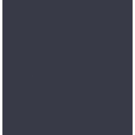
Полотенцесушители
Электрические полотенцесушители АРГО
кабельного типа
Сейфы и металлическая мебель
Металлическая мебель
Абонентские шкафы
ПРАКТИК
Бухгалтерские шкафы
AIKO
Индивидуальные шкафы кассира
ПРАКТИК
Картотеки
NOBILIS
Подвесные папки
ПРАКТИК
Картотеки больших форматов
ПРАКТИК
Многоящичные шкафы
ПРАКТИК
Огнестойкие шкафы
Скамейки, подставки, цоколи и опоры
Опоры и цоколи для серии ML
Скамейки и подставки для серии LS
Тумбы мобильные