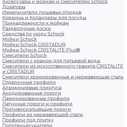
Аксессуары к мойкам и смесителям Schock
Дозаторы
Измельчители пищевых отходов
Корзины и Коландеры для посуды
Принадлежности к мойкам
Разделочные доски
Средства по уходу Schock
Мойки Schock
Мойки Schock CRISTADUR
Мойки Schock CRISTALITE Plus®
Смесители Schock
Cмесители с краном для питьевой воды
Смесители из искуcственного гранита CRISTALITE
и CRISTADUR
Смесители хромированные и нержавеющая сталь
Отделочные профили
Алюминиевые плинтуса
Анодированные пороги
Ламинированные профили
Латунные пороги и профили
Противоскользящие пороги
Профили из нержавеющей стали
Профили под плитку
Полотенцесушители