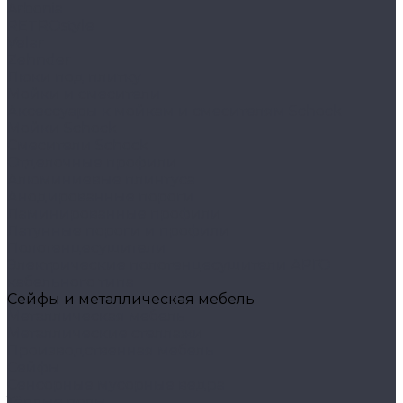
Arbonia
RETROstyle
Velar
Zehnder
Люки под плитку
Мойки и смесители
Аксессуары к мойкам и смесителям Schock
Мойки Schock
Смесители Schock
Отделочные профили
Алюминиевые плинтуса
Анодированные пороги
Ламинированные профили
Латунные пороги и профили
Полотенцесушители
Электрические полотенцесушители АРГО
кабельного типа
Сейфы и металлическая мебель
Металлическая мебель
Металлические стеллажи
Производственная мебель
Сейфы
Сенсорные мусорные ведра
Тёплые полы