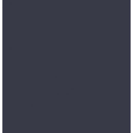
ПРАКТИК
Тумбы офисные серии NP
Шкафы для офиса
VALBERG
ПРАКТИК
ПРАКТИК AMT
Шкафы для раздевалок (локеры)
ПРАКТИК cерия LS Стандарт
ПРАКТИК серия LS Шкафы для сумок Стандарт
ПРАКТИК серия ML Усиленные
Шкафы универсальные
Металлические стеллажи
ES легкие стеллажи (120 кг на секцию)
MS Hard (1000 кг на секцию)
MS Pro (до 4000 кг на секцию)
MS Standart (500 кг на секцию)
MS Strong (750 кг на секцию)
Производственная мебель
Cпециализированная мебель
Cушильные шкафы
ВЕТЕРОК
НОРД
САХАРА