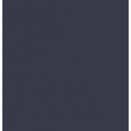
ЦИКЛОН
Аксессуары на экран
Верстаки серии EXPERT WS
Верстаки серии Garage
Верстаки серии MASTER
Верстаки серии Profi W
Стулья промышленные
Тележки инструментальные
ПРАКТИК WDS
ПРАКТИК WDS HARD
Тумбы
Тяжелые модульные шкафы серии HARD
HARD 1000
HARD 2000
Шкафы инструментальные легкие ТС
Шкафы инструментальные TC-1095
Шкафы инструментальные TC-1995
Шкафы инструментальные ТС-1947
Шкафы инструментальные ТС-1995/2
Шкафы инструментальные тяжелые AMH TC
Сейфы
Cочетающие огнестойкость и устойчивость к
взлому
VALBERG серия ГАРАНТ ЕВРО