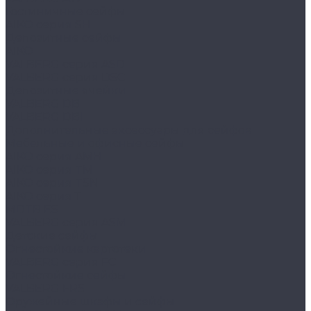
Гостиничные сейфы
AIKO серия SH
Депозитные сейфы
AIKO
VALBERG серия ASD
VALBERG серия DSC
Депозитные ячейки
VALBERG DB
VALBERG DBI
Дополнительные аксессуары для сейфов
Мебельные и офисные сейфы
AIKO серия AMH
AIKO серия TM
AIKO серия TSN
AIKO серия Т
MDTB ES
VALBERG серия ASM
Детские сейфы
Огнестойкие картотеки
VALBERG серия FC
Огнестойкие сейфы
VALBERG FRS
Оружейные шкафы и сейфы