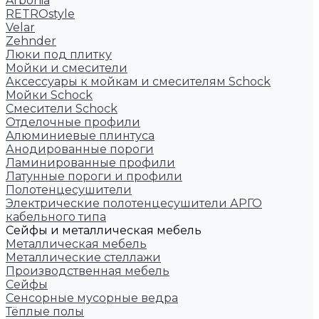
Arbonia
RETROstyle
Velar
Zehnder
Люки под плитку
Мойки и смесители
Аксессуары к мойкам и смесителям Schock
Мойки Schock
Смесители Schock
Отделочные профили
Алюминиевые плинтуса
Анодированные пороги
Ламинированные профили
Латунные пороги и профили
Полотенцесушители
Электрические полотенцесушители АРГО
кабельного типа
Сейфы и металлическая мебель
Металлическая мебель
Металлические стеллажи
Производственная мебель
Сейфы
Сенсорные мусорные ведра
Тёплые полы