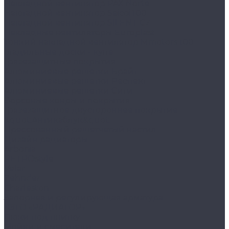
Накладной вентилятор PAX Norte
Накладной вентилятор Seicoi 100
Накладной вентилятор SILENT CZ
Накладные вентиляторы Europlast
Тонкий накладной вентилятор Mmotors 100
Гладильные доски - купе
Грязезащитные покрытия
Алюминиевые решетки Брайт
Алюминиевые решетки Респект
Алюминиевые решетки Сити
Ворсовые ковры и покрытия
Грязезащитное двустороннее покрытие
&quot;Антикаблук&quot;
Прессованный решетчатый настил
Дизайн радиаторы
Arbonia
RETROstyle
Velar
Zehnder
Charleston
Запорная и регулирующая арматура
КЗТО «РАДИАТОР»
Люки под плитку
Мойки и смесители