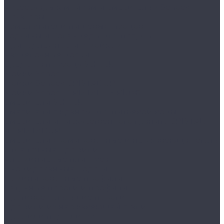
Аксессуары к мойкам и смесителям Schock
Дозаторы
Измельчители пищевых отходов
Корзины и Коландеры для посуды
Принадлежности к мойкам
Разделочные доски
Средства по уходу Schock
Мойки Schock
Мойки Schock CRISTADUR
Мойки Schock CRISTALITE Plus®
Смесители Schock
Cмесители с краном для питьевой воды
Смесители из искуcственного гранита CRISTALITE
и CRISTADUR
Смесители хромированные и нержавеющая сталь
Отделочные профили
Алюминиевые плинтуса
Анодированные пороги
Ламинированные профили
Латунные пороги и профили
Противоскользящие пороги
Профили из нержавеющей стали
Профили под плитку