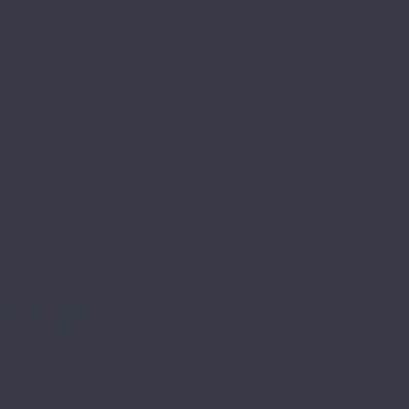
 и CRISTADUR